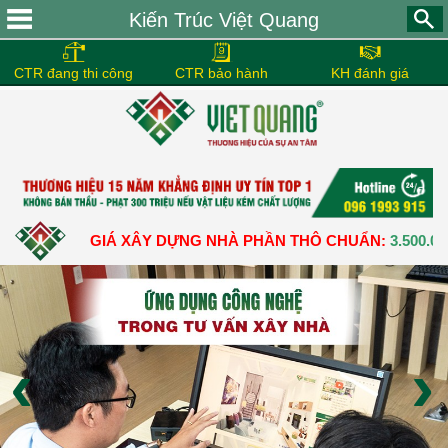
Kiến Trúc Việt Quang
CTR đang thi công
CTR bảo hành
KH đánh giá
ƠN GIÁ XÂY DỰNG NHÀ PHẦN THÔ CHUẨN:
3.500.000 Đ – 3.90
‹
›