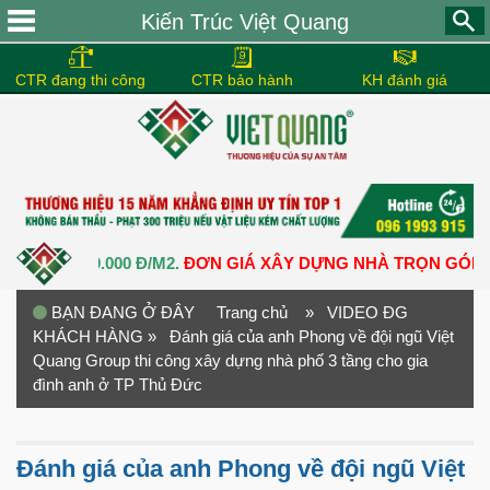
Kiến Trúc Việt Quang
CTR đang thi công
CTR bảo hành
KH đánh giá
 3.900.000 Đ/M2.
ĐƠN GIÁ XÂY DỰNG NHÀ TRỌN GÓI TỪ
5.050
BẠN ĐANG Ở ĐÂY
Trang chủ
» VIDEO ĐG
KHÁCH HÀNG
» Đánh giá của anh Phong về đội ngũ Việt
Quang Group thi công xây dựng nhà phố 3 tầng cho gia
đình anh ở TP Thủ Đức
Đánh giá của anh Phong về đội ngũ Việt