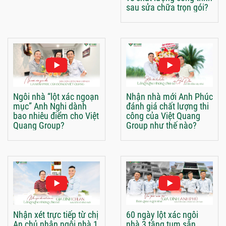
sau sửa chữa trọn gói?
Ngôi nhà “lột xác ngoạn
Nhận nhà mới Anh Phúc
mục” Anh Nghi dành
đánh giá chất lượng thi
bao nhiêu điểm cho Việt
công của Việt Quang
Quang Group?
Group như thế nào?
Nhận xét trực tiếp từ chị
60 ngày lột xác ngôi
An chủ nhân ngôi nhà 1
nhà 3 tầng tum sân