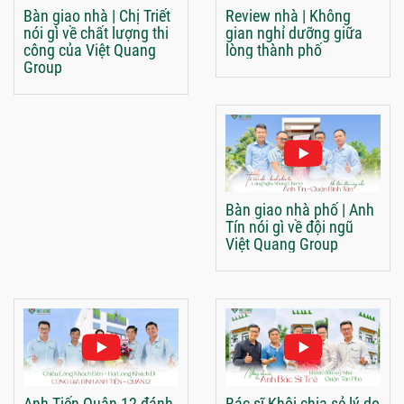
Bàn giao nhà | Chị Triết
Review nhà | Không
nói gì về chất lượng thi
gian nghỉ dưỡng giữa
công của Việt Quang
lòng thành phố
Group
Bàn giao nhà phố | Anh
Tín nói gì về đội ngũ
Việt Quang Group
Anh Tiến Quận 12 đánh
Bác sĩ Khôi chia sẻ lý do