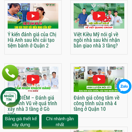
Ý kiến đánh giá của Chị
Việt Kiều Mỹ nói gì về
Hà Anh sau khi cải tạo
ngôi nhà sau khi nhận
tiệm bánh ở Quận 2
bàn giao nhà 3 tầng?
?/10 ĐIỂM – Đánh giá
Đánh giá công tâm về
của Anh Vũ về quá trình
công trình sửa nhà 4
xây nhà 3 tầng ở Gò
tầng ở Quận 10
Vấp
Bảng giá thiết kế
Chi nhánh gần
xây dựng
nhất