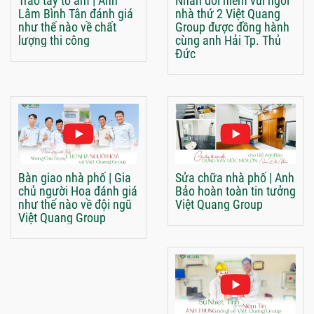
Trao tay tổ ấm | Anh
Nhân đôi niềm vui ngôi
Lâm Bình Tân đánh giá
nhà thứ 2 Việt Quang
như thế nào về chất
Group được đồng hành
lượng thi công
cùng anh Hải Tp. Thủ
Đức
Bàn giao nhà phố | Gia
Sửa chữa nhà phố | Anh
chủ người Hoa đánh giá
Bảo hoàn toàn tin tưởng
như thế nào về đội ngũ
Việt Quang Group
Việt Quang Group