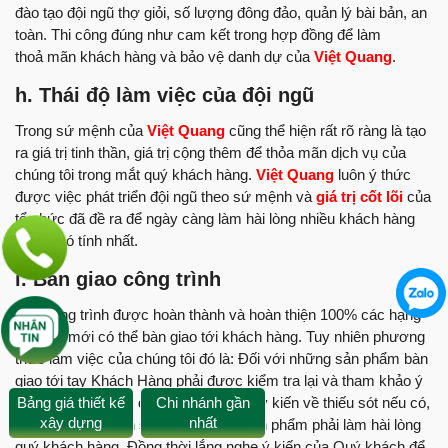
đào tạo đội ngũ thợ giỏi, số lượng đông đảo, quản lý bài bản, an
toàn. Thi công đúng như cam kết trong hợp đồng để làm
thoả mãn khách hàng và bảo vệ danh dự của
Việt Quang
.
h. Thái độ làm việc của đội ngũ
Trong sứ mệnh của
Việt Quang
cũng thể hiện rất rõ ràng là tạo
ra giá trị tinh thần, giá trị cộng thêm để thỏa mãn dịch vụ của
chúng tôi trong mắt quý khách hàng.
Việt Quang
luôn ý thức
được việc phát triển đội ngũ theo sứ mệnh và
giá trị cốt lõi
của
tổ chức đã đề ra để ngày càng làm hài lòng nhiều khách hàng
dù là khó tính nhất.
i. Bàn giao công trình
Một công trình được hoàn thành và hoàn thiện 100% các hạng
mục thì mới có thể bàn giao tới khách hàng. Tuy nhiên phương
thức làm việc của chúng tôi đó là: Đối với những sản phẩm bàn
giao tới tay Khách Hàng phải được kiểm tra lại và tham khảo ý
Bảng giá thiết kế
Chi nhánh gần
kiến quý khách để được nhận những ý kiến về thiếu sót nếu có,
xây dựng
nhất
nhằm có thể chỉnh sửa lại sao cho sản phẩm phải làm hài lòng
quý khách hàng. Đồng thời lắng nghe ý kiến của Quý khách để