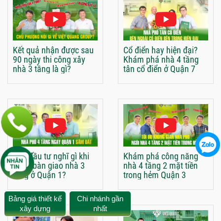
Kết quả nhận được sau
Cổ điển hay hiện đại?
90 ngày thi công xây
Khám phá nhà 4 tầng
nhà 3 tầng là gì?
tân cổ điển ở Quận 7
Chủ đầu tư nghĩ gì khi
Khám phá công năng
nhận bàn giao nhà 3
nhà 4 tầng 2 mặt tiền
tầng ở Quận 1?
trong hẻm Quận 3
Bảng giá thiết kế
Chi nhánh gần
xây dựng
nhất