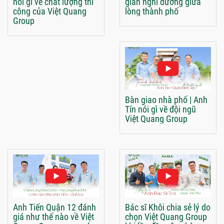
nói gì về chất lượng thi
gian nghỉ dưỡng giữa
công của Việt Quang
lòng thành phố
Group
Bàn giao nhà phố | Anh
Tín nói gì về đội ngũ
Việt Quang Group
Anh Tiến Quận 12 đánh
Bác sĩ Khôi chia sẻ lý do
giá như thế nào về Việt
chọn Việt Quang Group