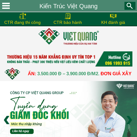
Kiến Trúc Việt Quang
CTR đang thi công
CTR bảo hành
KH đánh giá
HÔ CHUẨN:
3.500.000 Đ – 3.900.000 Đ/M2.
ĐƠN GIÁ XÂY DỰNG N
‹
›