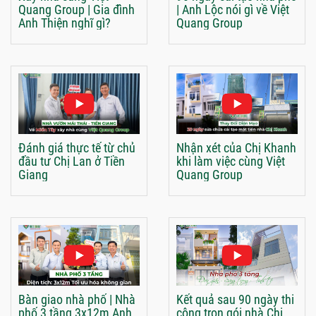
Quang Group | Gia đình
| Anh Lộc nói gì về Việt
Anh Thiện nghĩ gì?
Quang Group
Đánh giá thực tế từ chủ
Nhận xét của Chị Khanh
đầu tư Chị Lan ở Tiền
khi làm việc cùng Việt
Giang
Quang Group
Bàn giao nhà phố | Nhà
Kết quả sau 90 ngày thi
phố 3 tầng 3x12m Anh
công trọn gói nhà Chị