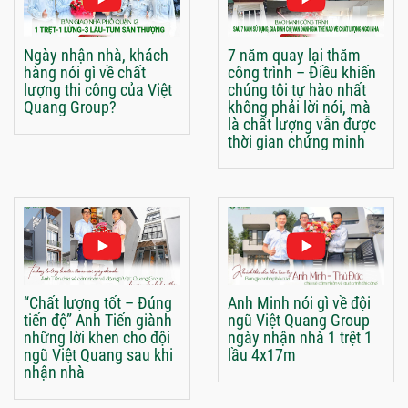
Ngày nhận nhà, khách
7 năm quay lại thăm
hàng nói gì về chất
công trình – Điều khiến
lượng thi công của Việt
chúng tôi tự hào nhất
Quang Group?
không phải lời nói, mà
là chất lượng vẫn được
thời gian chứng minh
“Chất lượng tốt – Đúng
Anh Minh nói gì về đội
tiến độ” Anh Tiến giành
ngũ Việt Quang Group
những lời khen cho đội
ngày nhận nhà 1 trệt 1
ngũ Việt Quang sau khi
lầu 4x17m
nhận nhà