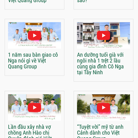
Việt Quang Group
sao?
1 năm sau bàn giao cô
An dưỡng tuổi già với
Nga nói gì về Việt
ngôi nhà 1 trệt 2 lầu
Quang Group
cùng gia đình Cô Nga
tại Tây Ninh
Lần đầu xây nhà vợ
“Tuyệt vời” mỹ từ anh
chồng Anh Hào chị
Cảnh dành cho Việt