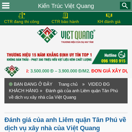
Kiến Trúc Việt Quang
CTR đang thi công
CTR bảo hành
KH đánh giá
 CHUẨN:
3.500.000 Đ – 3.900.000 Đ/M2.
ĐƠN GIÁ XÂY DỰNG NH
BẠN ĐANG Ở ĐÂY
Trang chủ
» VIDEO ĐG
KHÁCH HÀNG
» Đánh giá của anh Liêm quận Tân Phú
về dịch vụ xây nhà của Việt Quang
Đánh giá của anh Liêm quận Tân Phú về
dịch vụ xây nhà của Việt Quang