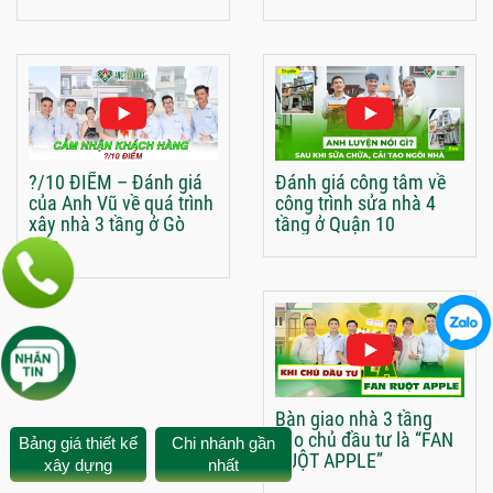
?/10 ĐIỂM – Đánh giá
Đánh giá công tâm về
của Anh Vũ về quá trình
công trình sửa nhà 4
xây nhà 3 tầng ở Gò
tầng ở Quận 10
Vấp
Bàn giao nhà 3 tầng
cho chủ đầu tư là “FAN
Bảng giá thiết kế
Chi nhánh gần
RUỘT APPLE”
xây dựng
nhất