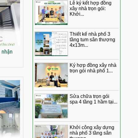
ngũ Việt Quang Group
Lễ ký kết hợp đồng
ngày nhận nhà 1 trệt 1
xây nhà trọn gói:
Khởi...
lầu 4x17m
Những đánh giá chân
thật từ anh Giác sau
Thiết kế nhà phố 3
khi hoàn thiện sửa
tầng tum sân thượng
chữa nhà
4x13m...
y nhận
Nhận biệt thự mái Nhật
chị Mai nói gì về chất
Ký hợp đồng xây nhà
lượng thi công của Việt
trọn gói nhà phố 1...
Quang Group
Những lời khen có
cánh gia đình anh
Sửa chữa trọn gói
Nghĩa dành trọn cho
spa 4 tầng 1 hầm tại...
chất lượng thi công
của đội ngũ Việt
Quang Group
Khởi công xây dựng
Bàn giao siêu phẩm
nhà phố 3 tầng sân
nhà phố tân cổ điển