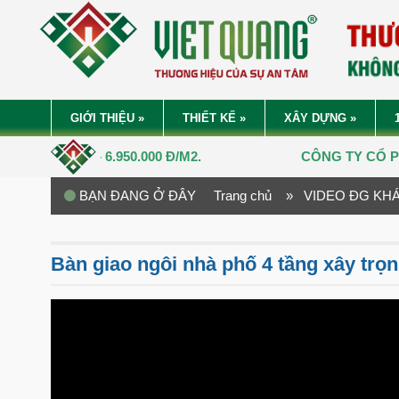
GIỚI THIỆU
»
THIẾT KẾ
»
XÂY DỰNG
»
– 6.950.000 Đ/M2.
CÔNG TY CỔ PHẦN
VIỆT QUANG GR
BẠN ĐANG Ở ĐÂY
Trang chủ
» VIDEO ĐG KH
Bàn giao ngôi nhà phố 4 tầng xây trọn