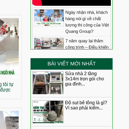
Ngày nhận nhà, khách
hàng nói gì về chất
lượng thi công của Việt
Quang Group?
7 năm quay lại thăm
công trình – Điều khiến
chúng tôi tự hào nhất
không phải lời nói, mà
BÀI VIẾT MỚI NHẤT
là chất lượng vẫn
được thời gian chứng
Sửa nhà 2 tầng
3x14m trọn gói cho
minh
 tôi tự
gia đình...
“Chất lượng tốt – Đúng
 được
tiến độ” Anh Tiến giành
những lời khen cho đội
Độ sụt bê tông là gì?
ngũ Việt Quang sau
Vì sao phải kiểm...
khi nhận nhà
Anh Minh nói gì về đội