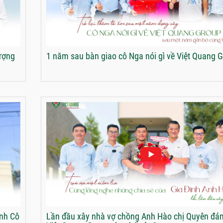
lượng
1 năm sau bàn giao cô Nga nói gì về Việt Quang 
ình Cô
Lần đầu xây nhà vợ chồng Anh Hào chị Quyên đán