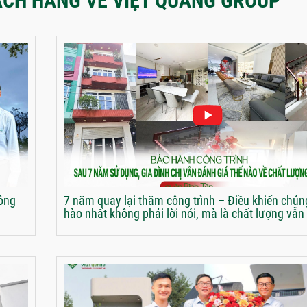
CH HÀNG VỀ VIỆT QUANG GROUP
công
7 năm quay lại thăm công trình – Điều khiến chúng
hào nhất không phải lời nói, mà là chất lượng vẫn
thời gian chứng minh