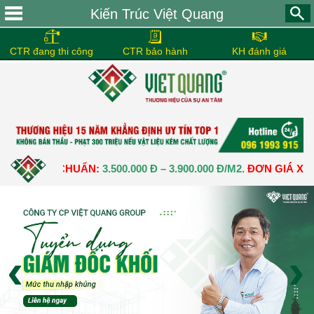
Kiến Trúc Việt Quang
CTR đang thi công
CTR bảo hành
KH đánh giá
 THÔ CHUẨN:
3.500.000 Đ – 3.900.000 Đ/M2.
ĐƠN GIÁ XÂY DỰN
‹
›