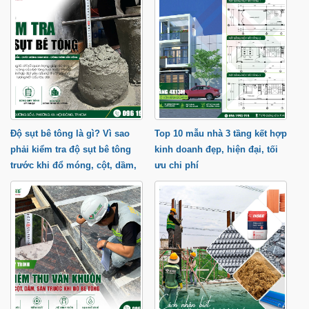
Độ sụt bê tông là gì? Vì sao
Top 10 mẫu nhà 3 tầng kết hợp
phải kiểm tra độ sụt bê tông
kinh doanh đẹp, hiện đại, tối
trước khi đổ móng, cột, dầm,
ưu chi phí
sàn?