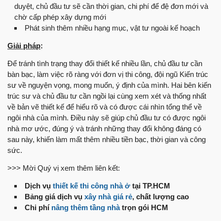
duyệt, chủ đầu tư sẽ cần thời gian, chi phí để đệ đơn mới và
chờ cấp phép xây dựng mới
Phát sinh thêm nhiều hạng mục, vật tư ngoài kế hoạch
Giải pháp
:
Để tránh tình trạng thay đổi thiết kế nhiều lần, chủ đầu tư cần
bàn bạc, làm việc rõ ràng với đơn vị thi công, đội ngũ Kiến trúc
sư về nguyện vọng, mong muốn, ý định của mình. Hai bên kiến
trúc sư và chủ đầu tư cần ngồi lại cùng xem xét và thống nhất
về bản vẽ thiết kế để hiểu rõ và có được cái nhìn tổng thể về
ngôi nhà của mình. Điều này sẽ giúp chủ đầu tư có được ngôi
nhà mơ ước, đúng ý và tránh những thay đổi không đáng có
sau này, khiến làm mất thêm nhiều tiền bạc, thời gian và công
sức.
>>> Mời Quý vị xem thêm liên kết:
Dịch vụ
thiết kế thi công nhà ở
tại TP.HCM
Bảng giá dịch vụ
xây nhà giá rẻ
, chất lượng cao
Chi phí
nâng thêm tầng nhà
trọn gói HCM