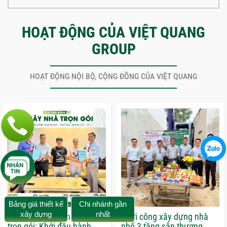
HOẠT ĐỘNG CỦA VIỆT QUANG
GROUP
HOẠT ĐỘNG NỘI BỘ, CỘNG ĐỒNG CỦA VIỆT QUANG
Bảng giá thiết kế
Chi nhánh gần
xây dựng
nhất
Lễ ký kết hợp đồng xây nhà
Khởi công xây dựng nhà
trọn gói: Khởi đầu hành
phố 3 tầng sân thượng