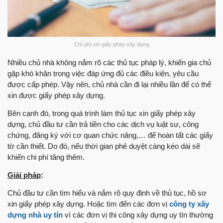
Chí phí xin giấy phép xây dựng
Nhiều chủ nhà không nắm rõ các thủ tục pháp lý, khiến gia chủ
gặp khó khăn trong việc đáp ứng đủ các điều kiện, yêu cầu
được cấp phép. Vậy nên, chủ nhà cần đi lại nhiều lần để có thể
xin được giấy phép xây dựng.
Bên cạnh đó, trong quá trình làm thủ tục xin giấy phép xây
dựng, chủ đầu tư cần trả tiền cho các dịch vụ luật sư, công
chứng, đăng ký với cơ quan chức năng,… để hoàn tất các giấy
tờ cần thiết. Do đó, nếu thời gian phê duyệt càng kéo dài sẽ
khiến chi phí tăng thêm.
Giải pháp
:
Chủ đầu tư cần tìm hiểu và nắm rõ quy định về thủ tục, hồ sơ
xin giấy phép xây dựng. Hoặc tìm đến các đơn vị
công ty xây
dựng nhà uy tín
vì các đơn vị thi công xây dựng uy tín thường