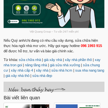
Việt Quang Group – Tư vấn 24/7 miễn phí
Nếu Quý anh/chị đang có nhu cầu xây dưng, sửa chữa hiện
thực hóa ngôi nhà mơ ước. Hãy gọi ngay hotline
096 1993 915
để được hỗ trợ, tư vấn và báo giá chính xác.
Từ khóa:
sửa chữa nhà
|
giá xây nhà
|
xây nhà phần thô
|
xay
nha tron goi
|
nâng tầng nhà
|
giá sửa nhà xưởng
|
sửa chung
cư
|
xây nhà cấp 4
|
xây nhà
|
sửa nhà hcm
|
sua nha nang tang
|
giá xây nhà thô
|
sửa nhà đẹp
Bài viết liên quan