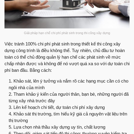
Giải pháp hạn chế chi phí phát sinh trong thi công xây dựng
Việc tránh 100% chi phí phát sinh trong thiết kế thi công xây
dựng công trình là điều không thể. Tuy nhiên, chủ đầu tư hoàn
toàn có thể chủ động quản lý hạn chế các phát sinh về mức
chấp nhận được và không để nó vượt quá xa so với dự toán chi
phí ban đầu. Bằng cách:
Khảo sát, lên ý tưởng và nắm rõ các hạng mục cần có cho
ngôi nhà của mình
Tham khảo ý kiến của người thân, bạn bè, những người đã
từng xây nhà trước đây
Lên kế hoạch chi tiết, dự toán chi phí xây dựng
Khảo sát thị trường, tìm hiểu kỹ giá cả nguyên vật liệu trên
thị trường
Lựa chọn nhà thầu xây dựng uy tín, chất lượng
Theo dõi, giám sát tiến độ thi công; thường xuyên kiểm tra