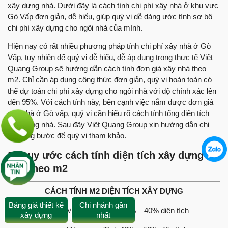
xây dựng nhà. Dưới đây là cách tính chi phí xây nhà ở khu vực
Gò Vấp đơn giản, dễ hiểu, giúp quý vị dễ dàng ước tính sơ bộ
chi phí xây dựng cho ngôi nhà của mình.
Hiện nay có rất nhiều phương pháp tính chi phí xây nhà ở Gò
Vấp, tuy nhiên để quý vị dễ hiểu, dễ áp dụng trong thực tế Việt
Quang Group sẽ hướng dẫn cách tính đơn giá xây nhà theo
m2. Chỉ cần áp dụng công thức đơn giản, quý vị hoàn toàn có
thể dự toán chi phí xây dựng cho ngôi nhà với độ chính xác lên
đến 95%. Với cách tính này, bên cạnh việc nắm được đơn giá
xây nhà ở Gò vấp, quý vị cần hiểu rõ cách tính tổng diện tích
xây dựng nhà. Sau đây Việt Quang Group xin hướng dẫn chi
tiết từng bước để quý vị tham khảo.
1. Quy ước cách tính diện tích xây dựng
nhà theo m2
CÁCH TÍNH M2 DIỆN TÍCH XÂY DỰNG
Bảng giá thiết kế
Chi nhánh gần
Móng Nhà
Móng đơn: Tính 30% – 40% diện tích
xây dựng
nhất