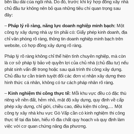
bền lâu dài của ngôi nhà. Do đó, trước khi ký hợp đồng xây nhà
chủ đầu tư không nên bỏ qua những tiêu chí quan trọng sau
đây:
–
Pháp lý rõ ràng, năng lực doanh nghiệp minh bạch:
Một
công ty xây dựng nhà uy tín phải có: Giấy phép kinh doanh, địa
chỉ văn phòng rõ ràng, thông tin doanh nghiệp minh bạch trên
website, có hợp đồng xây dựng rõ ràng.
Pháp lý rõ ràng không chỉ thể hiện tình chuyên nghiệp, mà còn
là cơ sở pháp lý bảo vệ quyền lợi của chủ nhà (chủ đầu tư) nếu
phát sinh vấn đề trong hoặc sau quá trình thi công xây dựng.
Chủ đầu tư cần tránh tuyệt đối các đơn vị nhận xây dựng theo
hình thức cá nhân, không có tư cách pháp nhân rõ ràng.
–
Kinh nghiệm thi công thực tế:
Mỗi khu vực đều có đặc thù
riêng về nền đất, hẻm nhỏ, mật độ xây dựng, quy định về cấp
phép xây dựng, chỉ giới, chiều cao, điều kiện thi công,… Một
công ty xây nhà khu vực Gò Vấp cần có kinh nghiệm thi công
thực tế tại địa bàn, hiểu rõ địa chất quy hoạch và quy định làm
việc với cơ quan chứng năng địa phương.