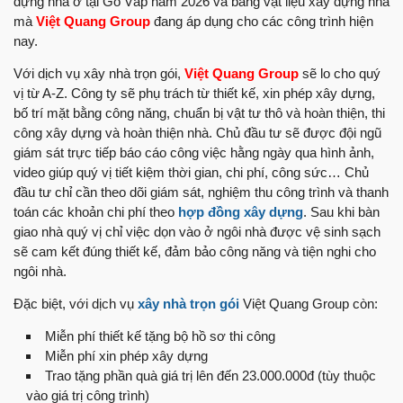
dựng nhà ở tại Gò Vấp năm 2026 và bảng vật liệu xây dựng nhà
mà
Việt Quang Group
đang áp dụng cho các công trình hiện
nay.
Với dịch vụ xây nhà trọn gói,
Việt Quang Group
sẽ lo cho quý
vị từ A-Z. Công ty sẽ phụ trách từ thiết kế, xin phép xây dựng,
bố trí mặt bằng công năng, chuẩn bị vật tư thô và hoàn thiện, thi
công xây dựng và hoàn thiện nhà. Chủ đầu tư sẽ được đội ngũ
giám sát trực tiếp báo cáo công việc hằng ngày qua hình ảnh,
video giúp quý vị tiết kiệm thời gian, chi phí, công sức… Chủ
đầu tư chỉ cần theo dõi giám sát, nghiệm thu công trình và thanh
toán các khoản chi phí theo
hợp đồng xây dựng
. Sau khi bàn
giao nhà quý vị chỉ việc dọn vào ở ngôi nhà được vệ sinh sạch
sẽ cam kết đúng thiết kế, đảm bảo công năng và tiện nghi cho
ngôi nhà.
Đặc biệt, với dịch vụ
xây nhà trọn gói
Việt Quang Group còn:
Miễn phí thiết kế tặng bộ hồ sơ thi công
Miễn phí xin phép xây dựng
Trao tặng phần quà giá trị lên đến 23.000.000đ (tùy thuộc
vào giá trị công trình)