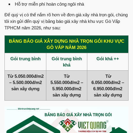
Hỗ trợ miễn phí hoàn công ngôi nhà
Để quý vị có thể nắm rõ hơn về đơn giá xây nhà trọn gói, chúng
tôi xin gửi đến quý vị bảng báo giá xây nhà khu vực Gò Vấp
TPHCM năm 2026, như sau:
BẢNG BÁO GIÁ XÂY DỰNG NHÀ TRỌN GÓI KHU VỰC
GÒ VẤP NĂM 2026
Gói trung bình
Gói trung bình
Gói khá ++
khá
Từ 5.050.000đ/m2
Từ
Từ
– 5.500.000đ/m2
5.550.000đ/m2 –
6.050.000đ/m2 –
sàn xây dựng
5.950.000đ/m2
6.950.000đ/m2
sàn xây dựng
sàn xây dựng