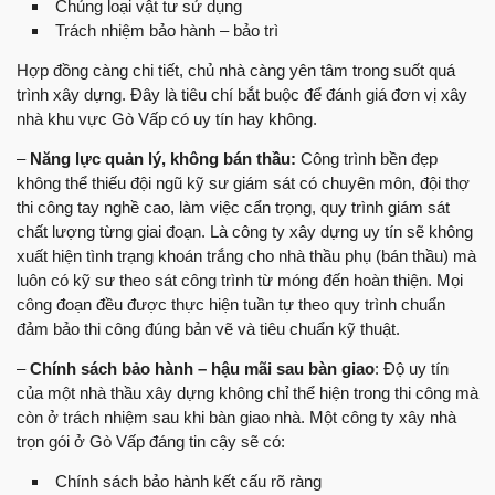
Chủng loại vật tư sử dụng
Trách nhiệm bảo hành – bảo trì
Hợp đồng càng chi tiết, chủ nhà càng yên tâm trong suốt quá
trình xây dựng. Đây là tiêu chí bắt buộc để đánh giá đơn vị xây
nhà khu vực Gò Vấp có uy tín hay không.
–
Năng lực quản lý, không bán thầu:
Công trình bền đẹp
không thể thiếu đội ngũ kỹ sư giám sát có chuyên môn, đội thợ
thi công tay nghề cao, làm việc cẩn trọng, quy trình giám sát
chất lượng từng giai đoạn. Là công ty xây dựng uy tín sẽ không
xuất hiện tình trạng khoán trắng cho nhà thầu phụ (bán thầu) mà
luôn có kỹ sư theo sát công trình từ móng đến hoàn thiện. Mọi
công đoạn đều được thực hiện tuần tự theo quy trình chuẩn
đảm bảo thi công đúng bản vẽ và tiêu chuẩn kỹ thuật.
–
Chính sách bảo hành – hậu mãi sau bàn giao
: Độ uy tín
của một nhà thầu xây dựng không chỉ thể hiện trong thi công mà
còn ở trách nhiệm sau khi bàn giao nhà. Một công ty xây nhà
trọn gói ở Gò Vấp đáng tin cậy sẽ có:
Chính sách bảo hành kết cấu rõ ràng