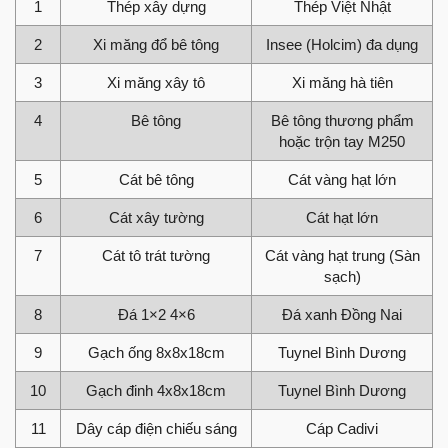
1
Thép xây dựng
Thép Việt Nhật
2
Xi măng đổ bê tông
Insee (Holcim) đa dụng
3
Xi măng xây tô
Xi măng hà tiên
4
Bê tông
Bê tông thương phẩm
hoặc trộn tay M250
5
Cát bê tông
Cát vàng hạt lớn
6
Cát xây tường
Cát hạt lớn
7
Cát tô trát tường
Cát vàng hạt trung (Sàn
sạch)
8
Đá 1×2 4×6
Đá xanh Đồng Nai
9
Gạch ống 8x8x18cm
Tuynel Bình Dương
10
Gạch đinh 4x8x18cm
Tuynel Bình Dương
11
Dây cáp điện chiếu sáng
Cáp Cadivi