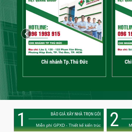
c
Chi nhánh Tp.Thủ Đức
Chi
1
2
BÁO GIÁ XÂY NHÀ TRỌN GÓI
Miễn phí GPXD - Thiết kế kiến trúc
M