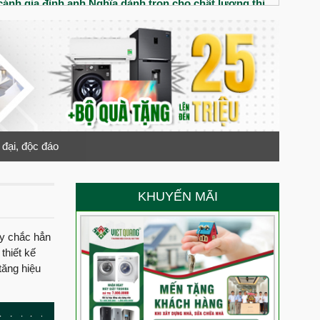
ánh gia đình anh Nghĩa dành trọn cho chất lượng thi
iệt Quang Group
nhà phố tân cổ điển cho gia đình chị Thúy
đôi vợ chống trẻ có gì? Chất lượng thi công xây dựng
 Anh Minh đánh giá cao chất lượng thi công của Việt
đại, độc đáo
trệt 3 lầu chú Liệt đánh giá chất lượng thi công ra sao?
 cô Nga nói gì về Việt Quang Group
KHUYẾN MÃI
ới ngôi nhà 1 trệt 2 lầu cùng gia đình Cô Nga tại Tây
ây chắc hẳn
thiết kế
 chồng Anh Hào chị Quyên đánh giá Việt Quang Group
tăng hiệu
anh Cảnh dành cho Việt Quang Group