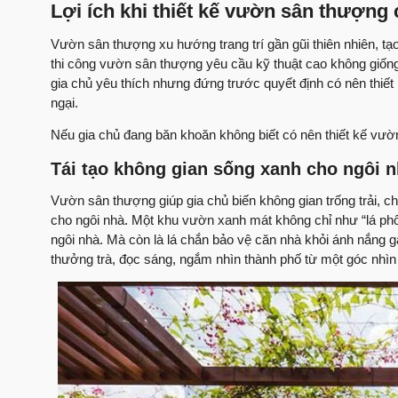
Lợi ích khi thiết kế vườn sân thượng
Vườn sân thượng xu hướng trang trí gần gũi thiên nhiên, tạo
thi công vườn sân thượng yêu cầu kỹ thuật cao không giốn
gia chủ yêu thích nhưng đứng trước quyết định có nên thiế
ngại.
Nếu gia chủ đang băn khoăn không biết có nên thiết kế vườn
Tái tạo không gian sống xanh cho ngôi 
Vườn sân thượng giúp gia chủ biến không gian trống trải, c
cho ngôi nhà. Một khu vườn xanh mát không chỉ như “lá phổi
ngôi nhà. Mà còn là lá chắn bảo vệ căn nhà khỏi ánh nắng g
thưởng trà, đọc sáng, ngắm nhìn thành phố từ một góc nhìn 