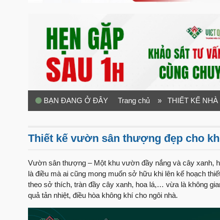
BẠN ĐANG Ở ĐÂY
Trang chủ
» THIẾT KẾ NHÀ
Thiết kế vườn sân thượng đẹp cho khô
Vườn sân thượng – Một khu vườn đầy nắng và cây xanh, ha
là điều mà ai cũng mong muốn sở hữu khi lên kế hoạch thiế
theo sở thích, tràn đầy cây xanh, hoa lá,… vừa là không gian
quả tản nhiệt, điều hòa không khí cho ngôi nhà.