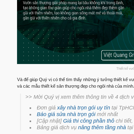
Thiết kế vư
Và để giúp Quý vị có thể tìm thấy những ý tưởng thiết kế 
và các mẫu thiết kế sân thượng đẹp cho ngôi nhà của mình. 
>>
Mời Quý vị xem thêm thông tin về 4 dịch 
Đơn giá
xây nhà trọn gói uy tín
tại TpH
Báo giá sửa nhà trọn gói
mới nhất
[Cập nhật]
Giá thi công phần thô
chi tiết
Bảng giá dịch vụ
nâng thêm tầng nhà
tạ