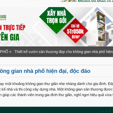
Những lời khen có c
công của đội ngũ V
Bàn giao siêu phẩm 
Tổ ấm đầu tiên của 
ra sao?
“Nhanh – Gọn – Lẹ”
Quang Group
 PHỐ
» Thiết kế vườn sân thượng đẹp cho không gian nhà phố hiện 
Bàn giao nhà phố 1 
1 năm sau bàn giao
ng gian nhà phố hiện đại, độc đáo
An dưỡng tuổi già v
Ninh
y một khoảng không gian thư giãn nhẹ nhàng dành cho gia đình. Đ
t kế nhà và thi công xây dựng nhà. Một không gian sân thượng được 
Lần đầu xây nhà vợ
 giúp các thành viên trong gia đình thư giãn, nghỉ ngơi hiệu quả vừa 
như thế nào?
“Tuyệt vời” mỹ từ 