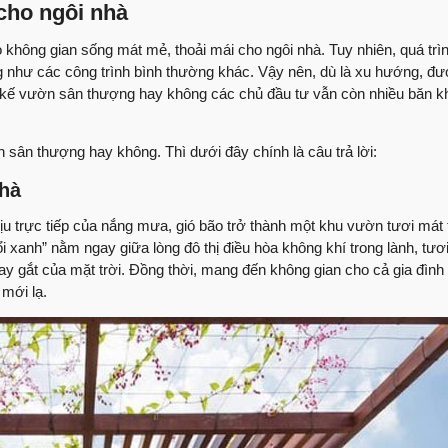
 cho ngôi nhà
Nhận xét trực tiếp t
thượng phường Tâ
 không gian sống mát mẻ, thoải mái cho ngôi nhà. Tuy nhiên, quá trình
60 ngày lột xác ng
g như các công trình bình thường khác. Vậy nên, dù là xu hướng, đư
t kế vườn sân thượng hay không các chủ đầu tư vẫn còn nhiều băn k
Anh An có cảm nhận 
Việt Quang xây dự
 sân thượng hay không. Thì dưới đây chính là câu trả lời:
Sửa nhà cùng Việt 
nhà
Lắng nghe ý kiến đá
hịu trực tiếp của nắng mưa, gió bão trở thành một khu vườn tươi mát 
dựng
 xanh” nằm ngay giữa lòng đô thị điều hòa không khí trong lành, tươ
Những ý kiến của cô
ay gắt của mặt trời. Đồng thời, mang đến không gian cho cả gia đình 
Quang Group
mới lạ.
Bàn giao nhà phố sử
Group
Bàn giao nhà | Chị T
Group
Review nhà | Không