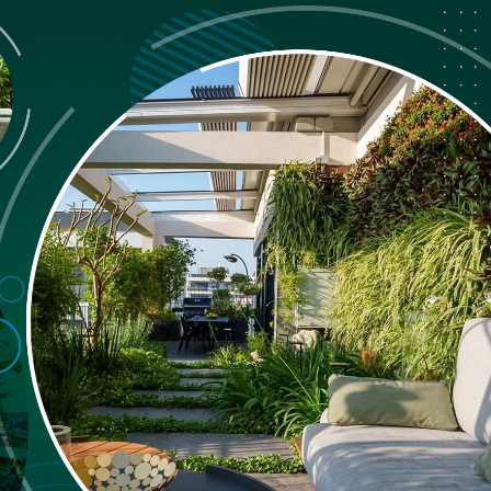
Chị Thơm nói gì về
Ngày bàn giao – Kh
9.5/10 điểm hài lòn
mới
Nụ cười của anh Hùn
Việt Quang Group
Anh Sơn quận 12 nói
Quang Group?
Nhận nhà mới chị Tr
Quang Group
Vì sao anh Đạo tin
Sửa chữa nhà phố | 
Việt Quang Group?
Nhận nhà 1 trệt 2 l
thi công?