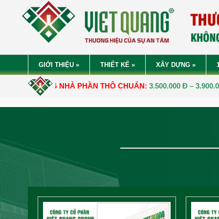
GIỚI THIỆU
»
THIẾT KẾ
»
XÂY DỰNG
»
G NHÀ PHẦN THÔ CHUẨN:
3.500.000 Đ – 3.900.000 Đ/M2.
ĐƠN GI