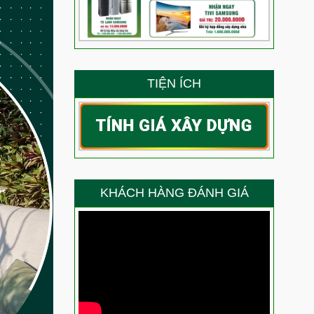
 siêu phẩm nhà phố dịch vụ 3 tầng tum sân thượng?
ẳng định năng lực thi công của Việt Quang Group
g – Niềm vui trọn vẹn của anh Ty trong ngày nhận nhà
TIỆN ÍCH
g là thành quả lớn nhất cho năng lực thi công của
 gì về chất lượng thi công xây nhà trọn gói của Việt
ang Bình Thạnh nói gì về chất lượng thi công của Việt
KHÁCH HÀNG ĐÁNH GIÁ
 chọn Việt Quang Group sửa chữa nhà?
Anh Thắng nói gì về chất lượng thi công của đội ngũ
ầu sau sửa chữa trọn gói chị Điệp nói gì về chất lượng