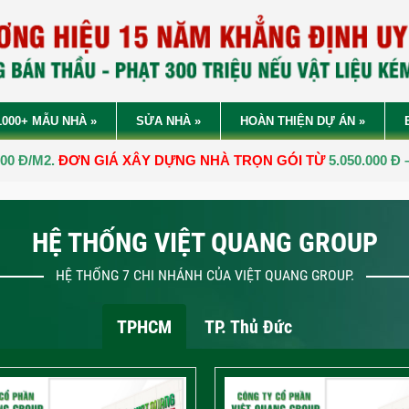
1000+ MẪU NHÀ
»
SỬA NHÀ
»
HOÀN THIỆN DỰ ÁN
»
Á XÂY DỰNG NHÀ TRỌN GÓI TỪ
5.050.000 Đ – 6.950.000 Đ/M2.
HỆ THỐNG VIỆT QUANG GROUP
HỆ THỐNG 7 CHI NHÁNH CỦA VIỆT QUANG GROUP.
TPHCM
TP. Thủ Đức