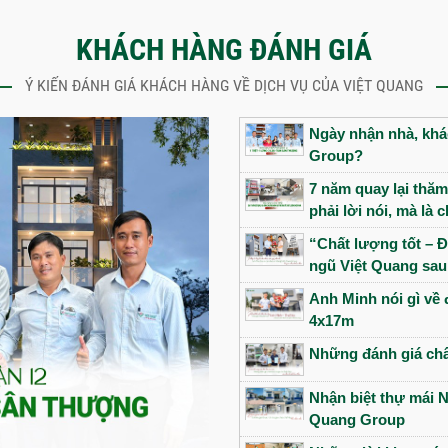
KHÁCH HÀNG ĐÁNH GIÁ
Ý KIẾN ĐÁNH GIÁ KHÁCH HÀNG VỀ DỊCH VỤ CỦA VIỆT QUANG
Ngày nhận nhà, khác
Group?
7 năm quay lại thăm
phải lời nói, mà là
“Chất lượng tốt – Đ
ngũ Việt Quang sau
Anh Minh nói gì về 
4x17m
Những đánh giá châ
Nhận biệt thự mái N
Quang Group