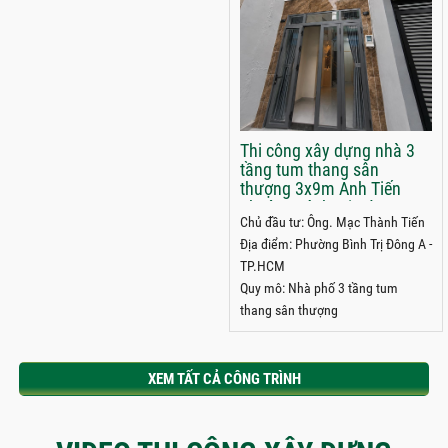
Thi công xây dựng nhà 3
tầng tum thang sân
thượng 3x9m Anh Tiến
phường Bình Trị Đông A,
Chủ đầu tư: Ông. Mạc Thành Tiến
TPHCM
Địa điểm: Phường Bình Trị Đông A -
TP.HCM
Quy mô: Nhà phố 3 tầng tum
thang sân thượng
XEM TẤT CẢ CÔNG TRÌNH