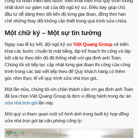
công và hoàn thiện đều được triển khai theo một quy trình thống
nhất dưới sự giám sát của đội ngũ kỹ sư. Điều bày giúp chủ
đầu tư dễ dàng theo dõi tiến độ từng giai đoạn, đồng thời hạn
chế những thay đổi không cần thiết trong quá trình sửa chữa.
Một chữ ký – Một sự tin tưởng
Ngay sau lễ ký kết, đội ngũ kỹ sư
Việt Quang Group
sẽ triển
khai các bước chuẩn bị mặt bằng, lập kế hoạch thi công và tập
kết vật tư theo tiến độ đã thống nhất với gia đình anh Toàn.
Chúng tôi sẽ tiếp tục cập nhật từng giai đoạn thi công của công
trình trong các bài viết tiếp theo để Quý khách hàng có thêm
góc nhìn thực tế về quy trình sửa nhà trọn gói..
Một lần nữa, chúng tôi xin chân thành cảm ơn gia đình anh Toàn
đã lựa chọn Việt Quang Group là đơn vị đồng hành trong dự án
sửa nhà trọn gói
lần này.
Mời quý vị tham quan một số hình ảnh trong buổi ký hợp đồng
sửa nhà trọn gói tại văn phòng công ty: