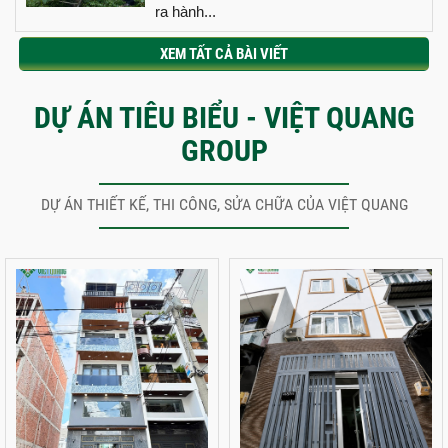
ra hành...
XEM TẤT CẢ BÀI VIẾT
DỰ ÁN TIÊU BIỂU - VIỆT QUANG
GROUP
DỰ ÁN THIẾT KẾ, THI CÔNG, SỬA CHỮA CỦA VIỆT QUANG