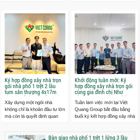
dung triển khai, Việt Quang
thượng cho gia đình chị
Group đã chính thức ký...
Hường tại phường Trung Mỹ
Tây, TP.HCM....
Ký hợp đồng xây nhà trọn
Khởi động tuần mới: Ký
gói nhà phố 1 trệt 2 lầu
hợp đồng xây nhà trọn gói
tum sân thượng 4x17m
cùng gia đình chị Như
cho gia đình anh Cầu tại
phường Tăng Nhơn Phú
Xây dựng một ngôi nhà
Tuần làm việc mới tại Việt
Quận 9 TP.HCM
tP.HCM
không chỉ là khoản đầu tư lớn
Quang Group bắt đầu bằng
mà còn là quyết định quan
buổi ký kết hợp đồng xây nhà
trọng đối với mỗi gia đình. Vì
trọn gói cùng gia đình chị
vậy, việc lựa...
Như ngụ phường Tăng...
Bàn giao nhà phố 1 trệt 1 lửng 3 lầu