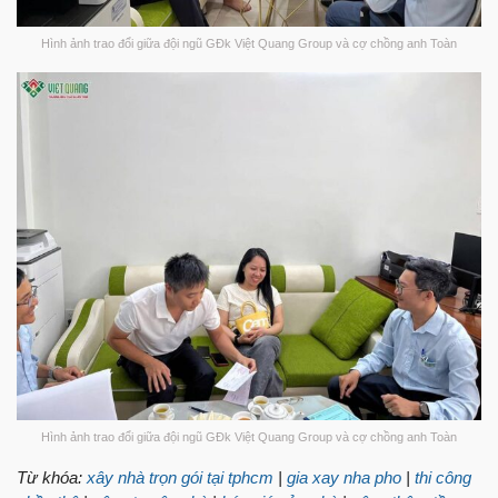
Hình ảnh trao đổi giữa đội ngũ GĐk Việt Quang Group và cợ chồng anh Toàn
Hình ảnh trao đổi giữa đội ngũ GĐk Việt Quang Group và cợ chồng anh Toàn
Từ khóa:
xây nhà trọn gói tại tphcm
|
gia xay nha pho
|
thi công