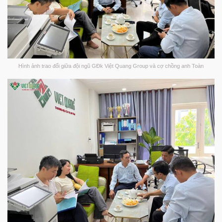
Hình ảnh trao đổi giữa đội ngũ GĐk Việt Quang Group và cợ chồng anh Toàn