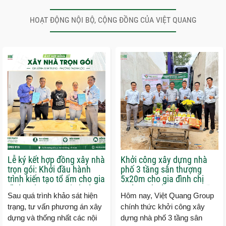
HOẠT ĐỘNG NỘI BỘ, CỘNG ĐỒNG CỦA VIỆT QUANG
Lễ ký kết hợp đồng xây nhà
Khởi công xây dựng nhà
trọn gói: Khởi đầu hành
phố 3 tầng sân thượng
trình kiến tạo tổ ấm cho gia
5x20m cho gia đình chị
đình anh Trung tại phường
Hường phường Trung Mỹ
Sau quá trình khảo sát hiện
Hôm nay, Việt Quang Group
Thạnh Lộc
Tây
trạng, tư vấn phương án xây
chính thức khởi công xây
dựng và thống nhất các nội
dựng nhà phố 3 tầng sân