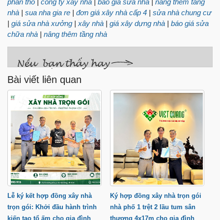
phần thô
|
công ty xây nhà
|
báo giá sửa nhà
|
nâng thêm tầng
nhà
|
sua nha gia re
|
đơn giá xây nhà cấp 4
|
sửa nhà chung cư
|
giá sửa nhà xưởng
|
xây nhà
|
giá xây dựng nhà
|
báo giá sửa
chữa nhà
|
nâng thêm tầng nhà
Bài viết liên quan
Lễ ký kết hợp đồng xây nhà
Ký hợp đồng xây nhà trọn gói
trọn gói: Khởi đầu hành trình
nhà phố 1 trệt 2 lầu tum sân
kiến tạo tổ ấm cho gia đình
thượng 4x17m cho gia đình