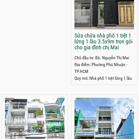
Sửa chữa nhà phố 1 trệt 1
lửng 1 lầu 3.5x9m trọn gói
cho gia đình chị Mai
phường Phú Nhuận
Chủ đầu tư: Bà. Nguyễn Thị Mai
TP.HCM
Địa điểm: Phường Phú Nhuận -
TP.HCM
Quy mô: Nhà phố 1 trệt lửng 1 lầu