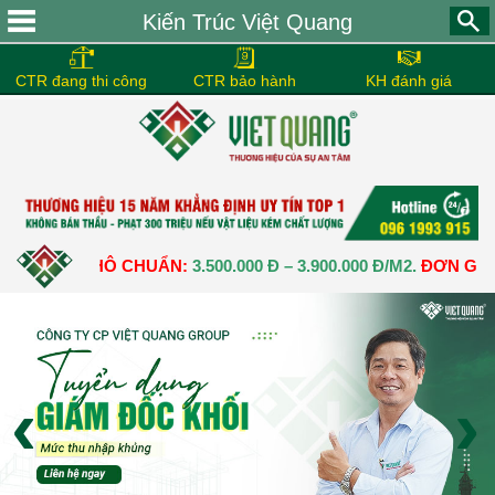
Kiến Trúc Việt Quang
CTR đang thi công
CTR bảo hành
KH đánh giá
ẦN THÔ CHUẨN:
3.500.000 Đ – 3.900.000 Đ/M2.
ĐƠN GIÁ XÂY D
‹
›