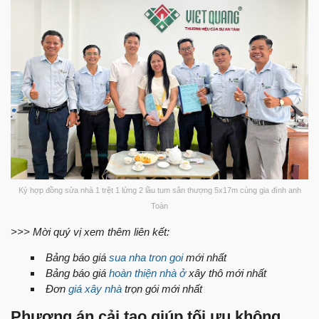
Ký hợp đồng sửa nhà 1 trệt 1 lửng 2 lầu tum sân thượng 5x17m cùng gia đình anh
Toàn
>>> Mời quý vị xem thêm liên kết:
Bảng báo giá
sua nha tron goi
mới nhất
Bảng báo giá
hoàn thiện nhà ở
xây thô mới nhất
Đơn
giá xây nhà
trọn gói mới nhất
Phương án cải tạo giúp tối ưu không