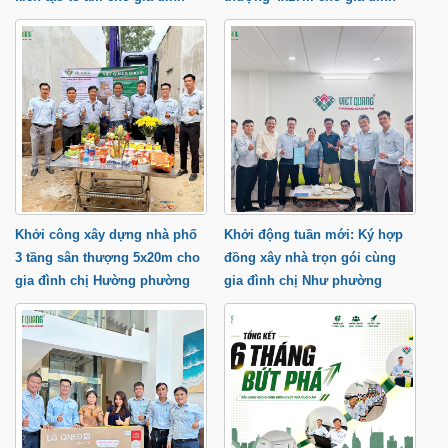
anh Trung tại phường Thạnh
anh Cầu tại Quận 9 TP.HCM
Lộc
Khởi công xây dựng nhà phố
Khởi động tuần mới: Ký hợp
3 tầng sân thượng 5x20m cho
đồng xây nhà trọn gói cùng
gia đình chị Hường phường
gia đình chị Như phường
Trung Mỹ Tây
Tăng Nhơn Phú tP.HCM