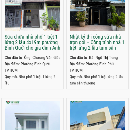
Sữa chữa nhà phố 1 trệt 1
Nhật ký thi công sửa nhà
lửng 2 lầu 4x19m phường
trọn gói – Công trình nhà 1
Bình Quới cho gia đình Anh
trệt lửng 2 lầu tum sân
Giác
thượng 4x15m chị Trang
Chủ đầu tư: Ông. Chương Văn Giác
Chủ đầu tư: Bà. Ngô Thị Trang
phường Bình Phú, TPHCM
Địa điểm: Phường Bình Quới -
Địa điểm: Phường Bình Phú -
TP.HCM
TP.HCM
Quy mô: Nhà phố 1 trệt 1 lửng 2
Quy mô: Nhà phố 1 trệt lửng 2 lầu
lầu
tum sân thượng