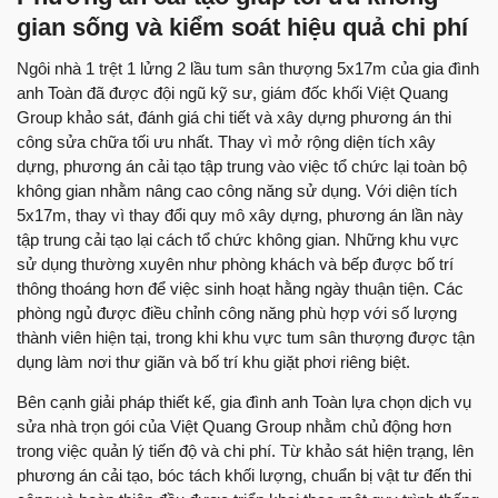
gian sống và kiểm soát hiệu quả chi phí
Ngôi nhà 1 trệt 1 lửng 2 lầu tum sân thượng 5x17m của gia đình
anh Toàn đã được đội ngũ kỹ sư, giám đốc khối Việt Quang
Group khảo sát, đánh giá chi tiết và xây dựng phương án thi
công sửa chữa tối ưu nhất. Thay vì mở rộng diện tích xây
dựng, phương án cải tạo tập trung vào việc tổ chức lại toàn bộ
không gian nhằm nâng cao công năng sử dụng. Với diện tích
5x17m, thay vì thay đổi quy mô xây dựng, phương án lần này
tập trung cải tạo lại cách tổ chức không gian. Những khu vực
sử dụng thường xuyên như phòng khách và bếp được bố trí
thông thoáng hơn để việc sinh hoạt hằng ngày thuận tiện. Các
phòng ngủ được điều chỉnh công năng phù hợp với số lượng
thành viên hiện tại, trong khi khu vực tum sân thượng được tận
dụng làm nơi thư giãn và bố trí khu giặt phơi riêng biệt.
Bên cạnh giải pháp thiết kế, gia đình anh Toàn lựa chọn dịch vụ
sửa nhà trọn gói của Việt Quang Group nhằm chủ động hơn
trong việc quản lý tiến độ và chi phí. Từ khảo sát hiện trạng, lên
phương án cải tạo, bóc tách khối lượng, chuẩn bị vật tư đến thi