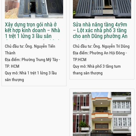
Xây dựng trọn gói nhà ở
Sửa nhà nâng tầng 4x9m
kết hợp kinh doanh – Nhà
– Lột xác nhà phố 3 tầng
1 trệt 1 lửng 3 lầu sân
cho anh Dũng phường An
thượng 5x22m anh Thành
Hội Đông
Chủ đầu tư: Ông. Nguyễn Tiến
Chủ đầu tư: Ông. Nguyễn Trí Dũng
phường Trung Mỹ Tây
Thành
Địa điểm: Phường An Hội Đông -
Địa điểm: Phường Trung Mỹ Tây -
TP.HCM
TP. HCM
Quy mô: Nhà phố 3 tầng tum
Quy mô: Nhà 1 trệt 1 lửng 3 lầu
thang sân thượng
sân thượng