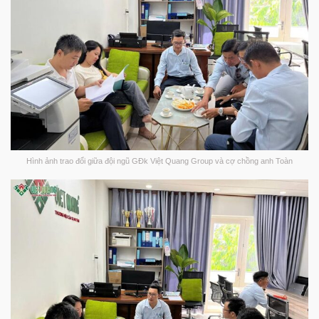
Hình ảnh trao đổi giữa đội ngũ GĐk Việt Quang Group và cợ chồng anh Toàn