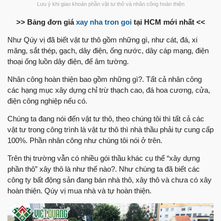
Lưu ý khi giao khoán phần vật tư thô và nhân công hoàn thiện
>> Bảng đơn giá
xay nha tron goi
tại HCM mới nhất <<
Như Qúy vị đã biết vật tư thô gồm những gì, như cát, đá, xi
măng, sắt thép, gạch, dây điện, ống nước, dây cáp mạng, điện
thoại ống luồn dây điện, đế âm tường.
Nhân công hoàn thiện bao gồm những gì?. Tất cả nhân công
các hạng mục xây dựng chỉ trừ thạch cao, đá hoa cương, cửa,
điện công nghiệp nếu có.
Chúng ta đang nói đến vật tư thô, theo chúng tôi thì tất cả các
vật tư trong công trình là vật tư thô thì nhà thầu phải tự cung cấp
100%. Phần nhân công như chúng tôi nói ở trên.
Trên thị trường vẫn có nhiều gói thầu khác cụ thể “xây dựng
phần thô” xây thô là như thế nào?. Như chúng ta đã biết các
công ty bất động sản đang bán nhà thô, xây thô và chưa có xây
hoàn thiện. Qúy vị mua nhà và tự hoàn thiện.