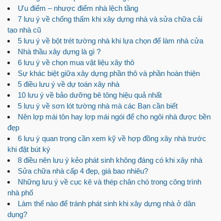
Ưu điểm – nhược điểm nhà lệch tầng
7 lưu ý về chống thấm khi xây dựng nhà và sửa chữa cải
tạo nhà cũ
5 lưu ý về bột trét tường nhà khi lựa chọn để làm nhà cửa
Nhà thầu xây dựng là gì ?
6 lưu ý về chọn mua vật liệu xây thô
Sự khác biệt giữa xây dựng phần thô và phần hoàn thiện
5 điều lưu ý về dự toán xây nhà
10 lưu ý về bảo dưỡng bê tông hiệu quả nhất
5 lưu ý về sơn lót tường nhà mà các Bạn cần biết
Nên lợp mái tôn hay lợp mái ngói để cho ngôi nhà được bền
đẹp
6 lưu ý quan trọng cần xem kỹ về hợp đồng xây nhà trước
khi đặt bút ký
8 điều nên lưu ý kẻo phát sinh không đáng có khi xây nhà
Sửa chữa nhà cấp 4 đẹp, giá bao nhiêu?
Những lưu ý về cục kê và thép chân chó trong công trình
nhà phố
Làm thế nào để tránh phát sinh khi xây dựng nhà ở dân
dụng?