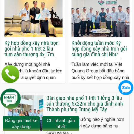
Ký hợp đồng xây nhà trọn
Khởi động tuần mới: Ký
gói nhà phố 1 trệt 2 lầu
hợp đồng xây nhà trọn gói
tum sân thượng 4x17m
cùng gia đình chị Như
cho gia đình anh Cầu tại
phường Tăng Nhơn Phú
Xây dựng một ngôi nhà
Tuần làm việc mới tại Việt
Quận 9 TP.HCM
tP.HCM
không chỉ là khoản đầu tư lớn
Quang Group bắt đầu bằng
mà còn là quyết định quan
buổi ký kết hợp đồng xây nhà
trọng đối với mỗi gia đình. Vì
trọn gói cùng gia đình chị
vậy, việc lựa...
Như ngụ phường Tăng...
Bàn giao nhà phố 1 trệt 1 lửng 3 lầu
sân thượng 5x22m cho gia đình anh
Thành phường Trung Mỹ Tây
Không có phần thưởng nào ý nghĩa hơn
Bảng giá thiết kế
Chi nhánh gần
đối với một đơn vị xây dựng bằng nụ
xây dựng
nhất
cười và sự...