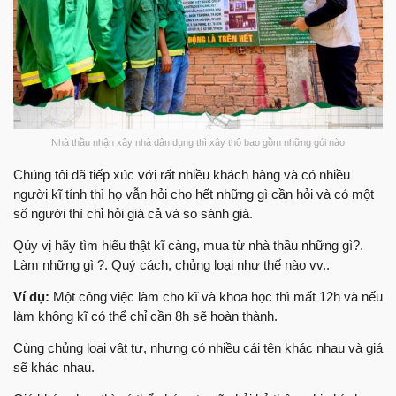
Nhà thầu nhận xây nhà dân dụng thì xây thô bao gồm những gói nào
Chúng tôi đã tiếp xúc với rất nhiều khách hàng và có nhiều
người kĩ tính thì họ vẫn hỏi cho hết những gì cần hỏi và có một
số người thì chỉ hỏi giá cả và so sánh giá.
Qúy vị hãy tìm hiểu thật kĩ càng, mua từ nhà thầu những gì?.
Làm những gì ?. Quý cách, chủng loại như thế nào vv..
Ví dụ:
Một công việc làm cho kĩ và khoa học thì mất 12h và nếu
làm không kĩ có thể chỉ cần 8h sẽ hoàn thành.
Cùng chủng loại vật tư, nhưng có nhiều cái tên khác nhau và giá
sẽ khác nhau.