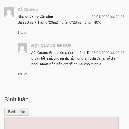
Đỗ Cường
Nhờ quý vị tư vấn giúp:
29/01/2020 lúc 21:58
Sàn 23m2 + 1 lửng*23m2 + 3 tầng*28m2+ 1 tum 40%.
Trả lời
VIỆT QUANG GROUP
Việt Quang Group xin chào anh/chị! Để
28/02/2020 lúc 09:03
tư vấn tốt nhất cho mình, rất mong anh/chị để lại số điện
thoại, nhân viên bên em sẽ gọi lại cho mình ạ!
Trả lời
Bình luận
Bình luận