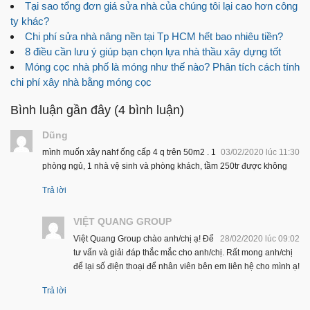
Tại sao tổng đơn giá sửa nhà của chúng tôi lại cao hơn công
ty khác?
Chi phí sửa nhà nâng nền tại Tp HCM hết bao nhiêu tiền?
8 điều cần lưu ý giúp bạn chọn lựa nhà thầu xây dựng tốt
Móng cọc nhà phố là móng như thế nào? Phân tích cách tính
chi phí xây nhà bằng móng cọc
Bình luận gần đây (4 bình luận)
Dũng
mình muốn xây nahf ống cấp 4 q trên 50m2 . 1
03/02/2020 lúc 11:30
phòng ngủ, 1 nhà vệ sinh và phòng khách, tầm 250tr được không
Trả lời
VIỆT QUANG GROUP
Việt Quang Group chào anh/chị ạ! Để
28/02/2020 lúc 09:02
tư vấn và giải đáp thắc mắc cho anh/chị. Rất mong anh/chị
để lại số điện thoại để nhân viên bên em liên hệ cho mình ạ!
Trả lời