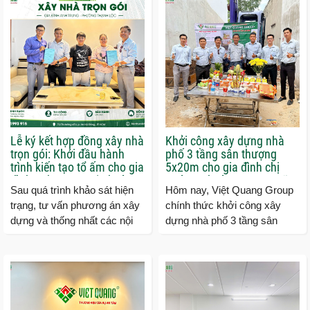
Lễ ký kết hợp đồng xây nhà
Khởi công xây dựng nhà
trọn gói: Khởi đầu hành
phố 3 tầng sân thượng
trình kiến tạo tổ ấm cho gia
5x20m cho gia đình chị
đình anh Trung tại phường
Hường phường Trung Mỹ
Sau quá trình khảo sát hiện
Hôm nay, Việt Quang Group
Thạnh Lộc
Tây
trạng, tư vấn phương án xây
chính thức khởi công xây
dựng và thống nhất các nội
dựng nhà phố 3 tầng sân
dung triển khai, Việt Quang
thượng cho gia đình chị
Group đã chính thức ký...
Hường tại phường Trung Mỹ
Tây, TP.HCM....