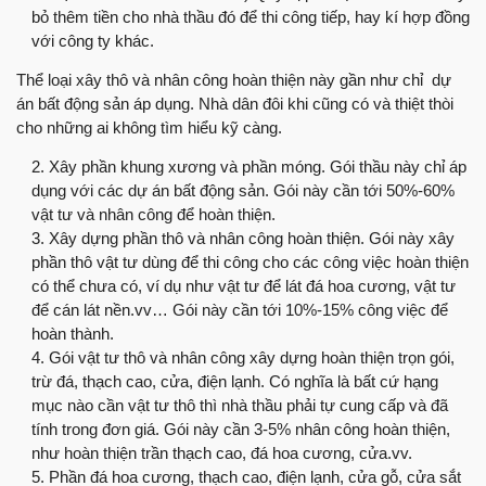
bỏ thêm tiền cho nhà thầu đó để thi công tiếp, hay kí hợp đồng
với công ty khác.
Thể loại xây thô và nhân công hoàn thiện này gần như chỉ dự
án bất động sản áp dụng. Nhà dân đôi khi cũng có và thiệt thòi
cho những ai không tìm hiểu kỹ càng.
Xây phần khung xương và phần móng. Gói thầu này chỉ áp
dụng với các dự án bất động sản. Gói này cần tới 50%-60%
vật tư và nhân công để hoàn thiện.
Xây dựng phần thô và nhân công hoàn thiện. Gói này xây
phần thô vật tư dùng để thi công cho các công việc hoàn thiện
có thể chưa có, ví dụ như vật tư để lát đá hoa cương, vật tư
để cán lát nền.vv… Gói này cần tới 10%-15% công việc để
hoàn thành.
Gói vật tư thô và nhân công xây dựng hoàn thiện trọn gói,
trừ đá, thạch cao, cửa, điện lạnh. Có nghĩa là bất cứ hạng
mục nào cần vật tư thô thì nhà thầu phải tự cung cấp và đã
tính trong đơn giá. Gói này cần 3-5% nhân công hoàn thiện,
như hoàn thiện trần thạch cao, đá hoa cương, cửa.vv.
Phần đá hoa cương, thạch cao, điện lạnh, cửa gỗ, cửa sắt