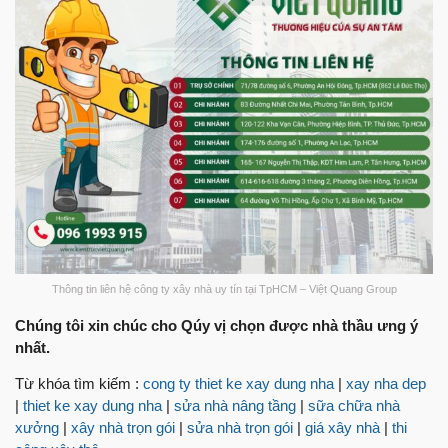
Thông tin liên hệ công ty xây nhà uy tín tại TpHCM – Việt Quang Group
Chúng tôi xin chúc cho Qúy vị chọn được nhà thầu ưng ý
nhất.
Từ khóa tìm kiếm :
cong ty thiet ke xay dung nha
|
xay nha dep
|
thiet ke xay dung nha
|
sửa nhà nâng tầng
|
sữa chữa nhà
xưởng
|
xây nhà trọn gói
|
sửa nhà trọn gói
|
giá xây nhà
|
thi