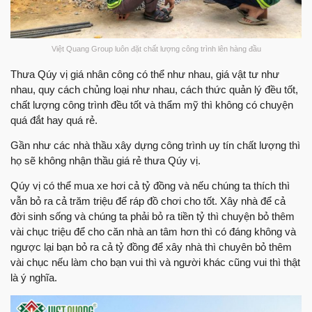
Việt Quang Group luôn đặt chất lượng công trình lên hàng đầu
Thưa Qúy vị giá nhân công có thể như nhau, giá vật tư như
nhau, quy cách chủng loại như nhau, cách thức quản lý đều tốt,
chất lượng công trình đều tốt và thẩm mỹ thì không có chuyện
quá đắt hay quá rẻ.
Gần như các nhà thầu xây dựng công trình uy tín chất lượng thì
họ sẽ không nhận thầu giá rẻ thưa Qúy vị.
Qúy vị có thể mua xe hơi cả tỷ đồng và nếu chúng ta thích thì
vẫn bỏ ra cả trăm triệu để ráp đồ chơi cho tốt. Xây nhà để cả
đời sinh sống và chúng ta phải bỏ ra tiền tỷ thì chuyện bỏ thêm
vài chục triệu để cho căn nhà an tâm hơn thì có đáng không và
ngược lại bạn bỏ ra cả tỷ đồng để xây nhà thì chuyên bỏ thêm
vài chục nếu làm cho bạn vui thì và người khác cũng vui thì thật
là ý nghĩa.