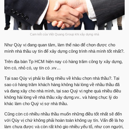
Cam kết của Việt Quang Group khi xây dựng nhà
Như Qúy vị đang quan tâm, làm thế nào để chọn được cho
mình nhà thầu uy tín để xây dựng công trình nhà mình tốt nhất?.
Trên địa bàn Tp HCM hiện nay có hàng trăm công ty xây dựng,
lớn có, nhỏ có, uy tín có .vv…
Tại sao Qúy vị phải lo lắng nhiều về khâu chọn nhà thầu?. Tại
sao có hàng trăm khách hàng không hài lòng về nhầu thầu đã
và đang xây cho nhà mình, tại sao Quý vị nghe quá nhiều điều
không hài lòng về nhà thầu xây dựng.vv.. và hàng chục lý do
khác làm cho Quý vị sợ nhà thầu.
Cũng còn có nhiều nhầu thầu muốn những điều tốt nhất sẽ đến
với Qúy vị chứ không phải hoàn toàn không uy tín. Vấn đề là họ
làm chưa được và còn rất khó gio nhiều yếu tố, như con người,