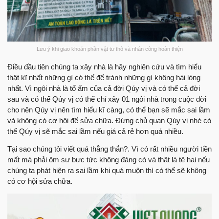
Lưu ý khi giao khoán phần vật tư thô và nhân công hoàn thiện
Điều đầu tiên chúng ta xây nhà là hãy nghiên cứu và tìm hiểu
thật kĩ nhất những gì có thể để tránh những gì không hài lòng
nhất. Vì ngôi nhà là tổ ấm của cả đời Qúy vị và có thể cả đời
sau và có thể Qúy vị có thể chỉ xây 01 ngôi nhà trong cuộc đời
cho nên Qúy vị nên tìm hiểu kĩ càng, có thể bạn sẽ mắc sai lầm
và không có cơ hội để sửa chữa. Đừng chủ quan Qúy vị nhé có
thể Qúy vị sẽ mắc sai lầm nếu giá cả rẻ hơn quá nhiều.
Tại sao chúng tôi viết quá thẳng thắn?. Vì có rất nhiều người tiền
mất mà phải ôm sự bực tức không đáng có và thật là tệ hại nếu
chúng ta phát hiện ra sai lầm khi quá muộn thì có thể sẽ không
có cơ hội sửa chữa.