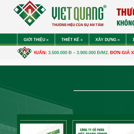
GIỚI THIỆU
»
THIẾT KẾ
»
XÂY DỰNG
»
 CHUẨN:
3.500.000 Đ – 3.900.000 Đ/M2.
ĐƠN GIÁ XÂY DỰNG NH