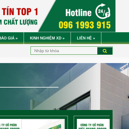
BÁO GIÁ
»
KINH NGHIỆM XD
»
LIÊN HỆ
»
CÔNG TY CỔ PHẦN
VIỆT 