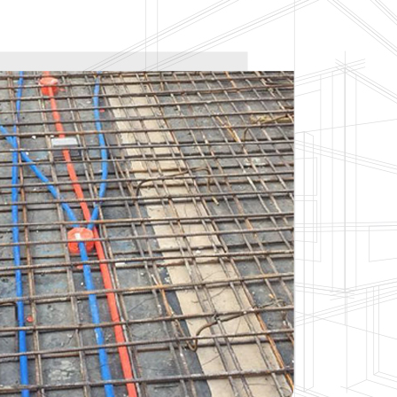
Chị Thơm nói gì về
Ngày bàn giao – Kh
9.5/10 điểm hài lòn
mới
Nụ cười của anh Hùn
Việt Quang Group
Anh Sơn quận 12 nói
Quang Group?
Nhận nhà mới chị Tr
Quang Group
Vì sao anh Đạo tin
Sửa chữa nhà phố | 
Việt Quang Group?
Nhận nhà 1 trệt 2 l
thi công?