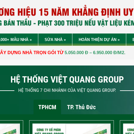
1000+ MẪU NHÀ
»
SỬA NHÀ
»
HOÀN THIỆN DỰ ÁN
»
À TRỌN GÓI TỪ
5.050.000 Đ – 6.950.000 Đ/M2.
HỆ THỐNG VIỆT QUANG GROUP
HỆ THỐNG 7 CHI NHÁNH CỦA VIỆT QUANG GROUP.
TPHCM
TP. Thủ Đức