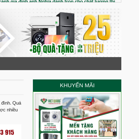
ánh gia đình anh Nghĩa dành trọn cho chất lượng thi
iệt Quang Group
nhà phố tân cổ điển cho gia đình chị Thúy
đôi vợ chống trẻ có gì? Chất lượng thi công xây dựng
 Anh Minh đánh giá cao chất lượng thi công của Việt
trệt 3 lầu chú Liệt đánh giá chất lượng thi công ra sao?
 cô Nga nói gì về Việt Quang Group
KHUYẾN MÃI
ới ngôi nhà 1 trệt 2 lầu cùng gia đình Cô Nga tại Tây
a đình. Quá
ược nhiều
 chồng Anh Hào chị Quyên đánh giá Việt Quang Group
anh Cảnh dành cho Việt Quang Group