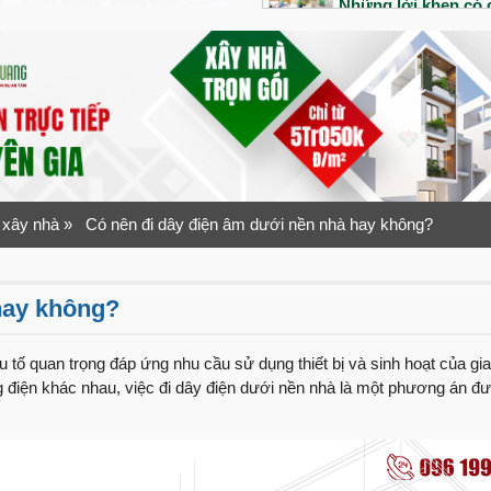
Những lời khen có c
công của đội ngũ V
Bàn giao siêu phẩm 
Tổ ấm đầu tiên của 
ra sao?
“Nhanh – Gọn – Lẹ”
Quang Group
 xây nhà
» Có nên đi dây điện âm dưới nền nhà hay không?
Bàn giao nhà phố 1 
1 năm sau bàn giao
hay không?
An dưỡng tuổi già v
Ninh
u tố quan trọng đáp ứng nhu cầu sử dụng thiết bị và sinh hoạt của gi
ống điện khác nhau, việc đi dây điện dưới nền nhà là một phương án đ
Lần đầu xây nhà vợ
như thế nào?
“Tuyệt vời” mỹ từ 