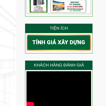
 siêu phẩm nhà phố dịch vụ 3 tầng tum sân thượng?
ẳng định năng lực thi công của Việt Quang Group
g – Niềm vui trọn vẹn của anh Ty trong ngày nhận nhà
TIỆN ÍCH
g là thành quả lớn nhất cho năng lực thi công của
 gì về chất lượng thi công xây nhà trọn gói của Việt
ang Bình Thạnh nói gì về chất lượng thi công của Việt
KHÁCH HÀNG ĐÁNH GIÁ
 chọn Việt Quang Group sửa chữa nhà?
Anh Thắng nói gì về chất lượng thi công của đội ngũ
ầu sau sửa chữa trọn gói chị Điệp nói gì về chất lượng