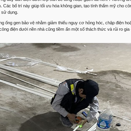
Nhận xét trực tiếp t
 Các bố trí này giúp tối ưu hóa không gian, tạo tính thẩm mỹ cho côn
thượng phường Tâ
i sử dụng.
60 ngày lột xác ng
trong ống gen bảo vệ nhằm giảm thiểu nguy cơ hỏng hóc, chập điện ho
ông điện dưới nền nhà cũng tiềm ẩn một số thách thức và rủi ro gia
Anh An có cảm nhận 
Việt Quang xây dự
Sửa nhà cùng Việt 
Lắng nghe ý kiến đá
dựng
Những ý kiến của cô
Quang Group
Bàn giao nhà phố sử
Group
Bàn giao nhà | Chị T
Group
Review nhà | Không