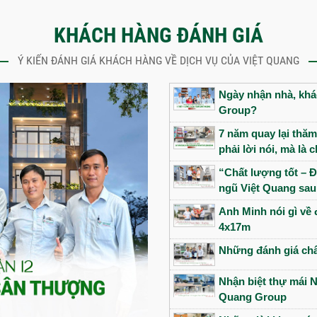
KHÁCH HÀNG ĐÁNH GIÁ
Ý KIẾN ĐÁNH GIÁ KHÁCH HÀNG VỀ DỊCH VỤ CỦA VIỆT QUANG
Ngày nhận nhà, khác
Group?
7 năm quay lại thăm
phải lời nói, mà là
“Chất lượng tốt – Đ
ngũ Việt Quang sau
Anh Minh nói gì về 
4x17m
Những đánh giá châ
Nhận biệt thự mái N
Quang Group