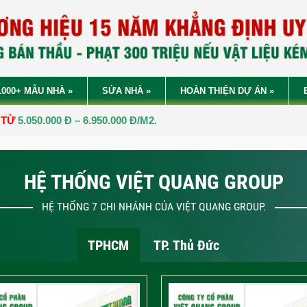
1000+ MẪU NHÀ
»
SỬA NHÀ
»
HOÀN THIỆN DỰ ÁN
»
Đ – 6.950.000 Đ/M2.
CÔ
HỆ THỐNG VIỆT QUANG GROUP
HỆ THỐNG 7 CHI NHÁNH CỦA VIỆT QUANG GROUP.
TPHCM
TP. Thủ Đức