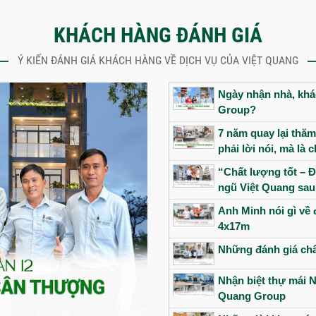
KHÁCH HÀNG ĐÁNH GIÁ
Ý KIẾN ĐÁNH GIÁ KHÁCH HÀNG VỀ DỊCH VỤ CỦA VIỆT QUANG
Ngày nhận nhà, khác
Group?
7 năm quay lại thăm
phải lời nói, mà là
“Chất lượng tốt – Đ
ngũ Việt Quang sau
Anh Minh nói gì về 
4x17m
Những đánh giá châ
Nhận biệt thự mái N
Quang Group