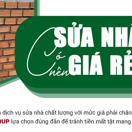
Chị Thơm nói gì về
Ngày bàn giao – Kh
9.5/10 điểm hài lòn
mới
Nụ cười của anh Hùn
Việt Quang Group
Anh Sơn quận 12 nói
Quang Group?
Nhận nhà mới chị Tr
Quang Group
Vì sao anh Đạo tin
Sửa chữa nhà phố | 
Việt Quang Group?
Nhận nhà 1 trệt 2 l
thi công?