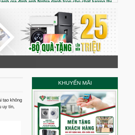
ánh gia đình anh Nghĩa dành trọn cho chất lượng thi
iệt Quang Group
nhà phố tân cổ điển cho gia đình chị Thúy
đôi vợ chống trẻ có gì? Chất lượng thi công xây dựng
 Anh Minh đánh giá cao chất lượng thi công của Việt
trệt 3 lầu chú Liệt đánh giá chất lượng thi công ra sao?
 cô Nga nói gì về Việt Quang Group
KHUYẾN MÃI
ới ngôi nhà 1 trệt 2 lầu cùng gia đình Cô Nga tại Tây
ải tạo không
 uy tín,
 chồng Anh Hào chị Quyên đánh giá Việt Quang Group
anh Cảnh dành cho Việt Quang Group