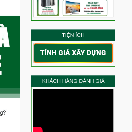
 siêu phẩm nhà phố dịch vụ 3 tầng tum sân thượng?
ẳng định năng lực thi công của Việt Quang Group
g – Niềm vui trọn vẹn của anh Ty trong ngày nhận nhà
TIỆN ÍCH
g là thành quả lớn nhất cho năng lực thi công của
 gì về chất lượng thi công xây nhà trọn gói của Việt
ang Bình Thạnh nói gì về chất lượng thi công của Việt
KHÁCH HÀNG ĐÁNH GIÁ
 chọn Việt Quang Group sửa chữa nhà?
Anh Thắng nói gì về chất lượng thi công của đội ngũ
ầu sau sửa chữa trọn gói chị Điệp nói gì về chất lượng