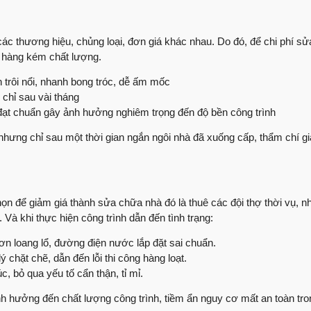
Bàn giao nhà phố | 
các thương hiệu, chủng loại, đơn giá khác nhau. Do đó, để chi phí sử
Anh Tiến Quận 12 đ
n, hàng kém chất lượng.
trình thi công xây 
 trôi nổi, nhanh bong tróc, dễ ấm mốc
Bác sĩ Khôi chia sẻ
chỉ sau vài tháng
 đạt chuẩn gây ảnh hưởng nghiêm trọng đến độ bền công trình
Những chi sẻ chân 
tầng
hưng chỉ sau một thời gian ngắn ngôi nhà đã xuống cấp, thẩm chí gi
Trao tay tổ ấm | An
công
Nhân đôi niềm vui 
ọn để giảm giá thành sửa chữa nhà đó là thuê các đội thợ thời vụ, n
anh Hải Tp. Thủ Đứ
 Và khi thực hiện công trình dẫn đến tình trạng:
Bàn giao nhà phố |
sơn loang lổ, đường điện nước lắp đặt sai chuẩn.
Việt Quang Group
 chặt chẽ, dẫn đến lỗi thi công hàng loạt.
Sửa chữa nhà phố |
, bỏ qua yếu tố cẩn thận, tỉ mỉ.
hưởng đến chất lượng công trình, tiềm ẩn nguy cơ mất an toàn tron
9.5/10 số điểm gần