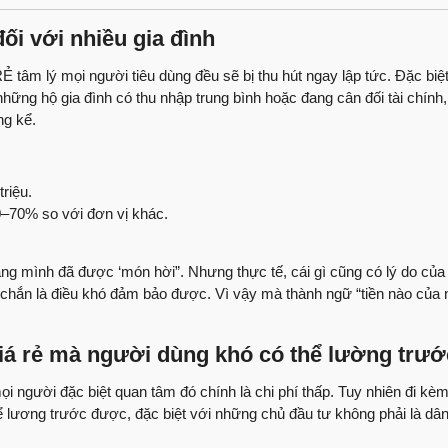
Nhận xét trực tiếp t
ối với nhiều gia đình
thượng phường Tâ
60 ngày lột xác ng
 tâm lý mọi người tiêu dùng đều sẽ bị thu hút ngay lập tức. Đặc biệ
ững hộ gia đình có thu nhập trung bình hoặc đang cân đối tài chính, 
Anh An có cảm nhận 
ng kể.
Việt Quang xây dự
Sửa nhà cùng Việt 
triệu.
Lắng nghe ý kiến đá
0–70% so với đơn vị khác.
dựng
Những ý kiến của cô
rằng mình đã được ‘món hời”. Nhưng thực tế, cái gì cũng có lý do của
Quang Group
c chắn là điều khó đảm bảo được. Vì vậy mà thành ngữ “tiền nào của 
Bàn giao nhà phố sử
Group
giá rẻ mà người dùng khó có thể lường trư
Bàn giao nhà | Chị T
i người đặc biệt quan tâm đó chính là chi phí thấp. Tuy nhiên đi kèm
Group
 thể lương trước được, đặc biệt với những chủ đầu tư không phải là d
Review nhà | Không