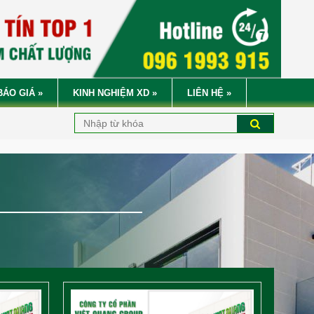
BÁO GIÁ
»
KINH NGHIỆM XD
»
LIÊN HỆ
»
NG TY CỔ PHẦN
VIỆT QUANG GROUP
XIN KÍNH CHÀO QUÝ V