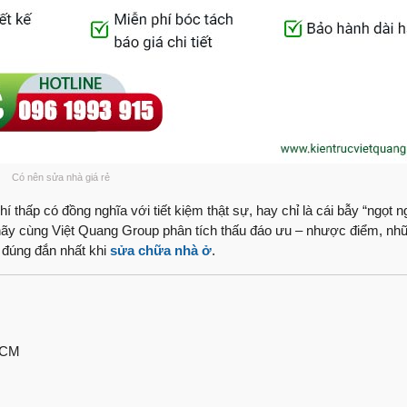
“Nhanh – Đúng tiến 
Việt Quang Group
Trọn niềm tin, trao 
Quang Group
Sửa chữa nhà phố | 
Group như thế nào
Anh Mông ngụ Tây N
Có nên sửa nhà giá rẻ
ngũ Việt Quang Gr
hí thấp có đồng nghĩa với tiết kiệm thật sự, hay chỉ là cái bẫy “ngọt 
Cảm nghĩ của anh B
, hãy cùng Việt Quang Group phân tích thấu đáo ưu – nhược điểm, nhữ
chữa?
h đúng đắn nhất khi
sửa chữa nhà ở
.
Chủ công ty nước uố
sau sửa chữa trọn 
Ngôi nhà “lột xác 
Quang Group?
 HCM
Nhận nhà mới Anh P
Group như thế nào