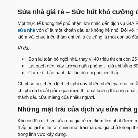
Sửa nhà giá rẻ – Sức hút khó cưỡng đ
Một thực tế không thể phủ nhận, khi nhắc đến dịch vụ GIÁ RẺ
sửa nhà
vốn dĩ là một khoản đầu tư không hề nhỏ. Đối với nh
kiếm vài chục triệu thậm chí vài triệu cũng là một con số đá
Ví dụ:
Sơn lại toàn bộ ngôi nhà, thay vì 40 triệu thì chỉ còn 25 
Lát gạch nền, xây tường ngăn phòng… giá chỉ bằng 6
Cam kết bảo hành dài lâu dù chi phí cực thấp.
Chính vì sự chênh lệch chi phí này khiến nhiều gia chủ tin 
chi phí đã bị cắt giảm quá mức thì chất lượng thi công chắ
thành câu cửa miệng của nhiều người.
Những mặt trái của dịch vụ sửa nhà 
Khi nói đến dịch vụ sửa nhà giá rẻ ưu điểm lớn nhất được mọ
thấp nó lại tồn tại rất nhiều mặt trái mà các gia chủ không
trong lĩnh vực xây dựng.