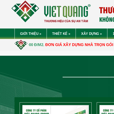
GIỚI THIỆU
»
THIẾT KẾ
»
XÂY DỰNG
»
0.000 Đ/M2.
ĐƠN GIÁ XÂY DỰNG NHÀ TRỌN GÓI TỪ
5.050.000 