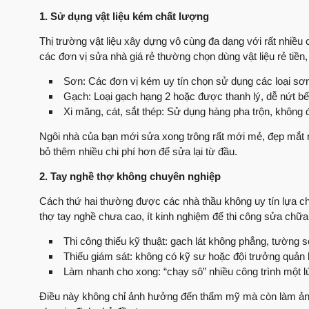
1. Sử dụng vật liệu kém chất lượng
Thị trường vật liệu xây dựng vô cùng đa dạng với rất nhiều 
các đơn vị sửa nhà giá rẻ thường chọn dùng vật liệu rẻ tiề
Sơn: Các đơn vị kém uy tín chọn sử dụng các loại sơn
Gạch: Loại gạch hạng 2 hoặc được thanh lý, dễ nứt bể 
Xi măng, cát, sắt thép: Sử dụng hàng pha trộn, không
Ngôi nhà của bạn mới sửa xong trông rất mới mẻ, đẹp mắt n
bỏ thêm nhiều chi phí hơn để sửa lại từ đầu.
2. Tay nghề thợ không chuyên nghiệp
Cách thứ hai thường được các nhà thầu không uy tín lựa ch
thợ tay nghề chưa cao, ít kinh nghiệm để thi công sửa chữa.
Thi công thiếu kỹ thuật: gạch lát không phẳng, tường 
Thiếu giám sát: không có kỹ sư hoặc đội trưởng quản lý
Làm nhanh cho xong: “chạy sô” nhiều công trình một lúc
Điều này không chỉ ảnh hưởng đến thẩm mỹ mà còn làm ảnh 