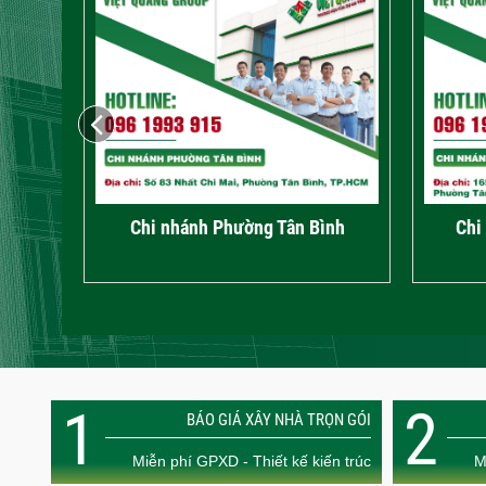
Trụ sở chính – Phường An Hội Đông
Chi 
1
2
BÁO GIÁ XÂY NHÀ TRỌN GÓI
Miễn phí GPXD - Thiết kế kiến trúc
M