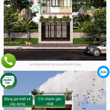
Xu hướng thiết kế xây dựng nhà phố 4 tầng
Bảng giá thiết kế
Chi nhánh gần
xây dựng
nhất