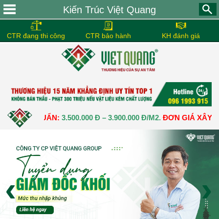
Kiến Trúc Việt Quang
CTR đang thi công
CTR bảo hành
KH đánh giá
CHUẨN:
3.500.000 Đ – 3.900.000 Đ/M2.
ĐƠN GIÁ XÂY DỰNG NHÀ
‹
›