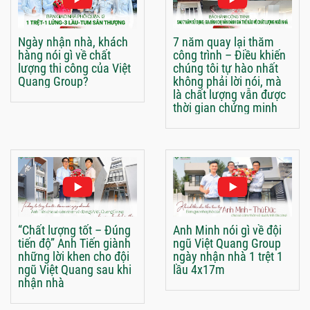
Ngày nhận nhà, khách
7 năm quay lại thăm
hàng nói gì về chất
công trình – Điều khiến
lượng thi công của Việt
chúng tôi tự hào nhất
Quang Group?
không phải lời nói, mà
là chất lượng vẫn được
thời gian chứng minh
“Chất lượng tốt – Đúng
Anh Minh nói gì về đội
tiến độ” Anh Tiến giành
ngũ Việt Quang Group
những lời khen cho đội
ngày nhận nhà 1 trệt 1
ngũ Việt Quang sau khi
lầu 4x17m
nhận nhà