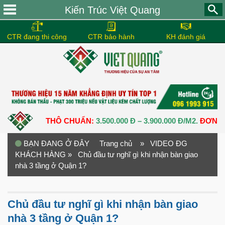
Kiến Trúc Việt Quang
CTR đang thi công
CTR bảo hành
KH đánh giá
 PHẦN THÔ CHUẨN:
3.500.000 Đ – 3.900.000 Đ/M2.
ĐƠN GIÁ XÂ
BẠN ĐANG Ở ĐÂY
Trang chủ
» VIDEO ĐG
KHÁCH HÀNG
» Chủ đầu tư nghĩ gì khi nhận bàn giao
nhà 3 tầng ở Quận 1?
Chủ đầu tư nghĩ gì khi nhận bàn giao
nhà 3 tầng ở Quận 1?