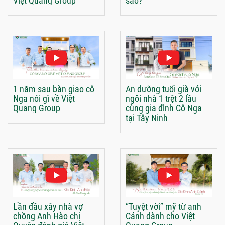
Việt Quang Group
sao?
1 năm sau bàn giao cô
An dưỡng tuổi già với
Nga nói gì về Việt
ngôi nhà 1 trệt 2 lầu
Quang Group
cùng gia đình Cô Nga
tại Tây Ninh
Lần đầu xây nhà vợ
“Tuyệt vời” mỹ từ anh
chồng Anh Hào chị
Cảnh dành cho Việt