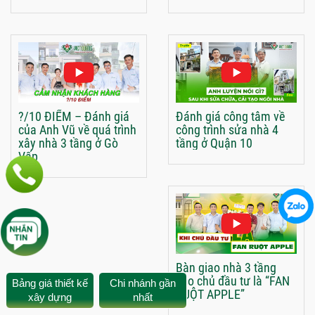
?/10 ĐIỂM – Đánh giá
Đánh giá công tâm về
của Anh Vũ về quá trình
công trình sửa nhà 4
xây nhà 3 tầng ở Gò
tầng ở Quận 10
Vấp
Bàn giao nhà 3 tầng
cho chủ đầu tư là “FAN
Bảng giá thiết kế
Chi nhánh gần
RUỘT APPLE”
xây dựng
nhất