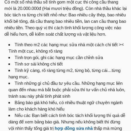
Có một số nhà thầu sẽ tính gom một cục thi công cầu thang
mới là 20.000.000đ (Hai mươi triệu đồng). Còn nhà thầu khác lại
bóc tách ra từng chi tiết nhỏ như: Bao nhiêu cây thép, bao nhiêu
khối bê tông, đá cầu thang bao nhiêu tiền, lan can cầu thang bao
nhiêu tiền. Theo quý vị thì cách tính khối lượng công việc nào
dễ hiểu hơn, dễ kiểm soát chất lượng và vật liệu hơn.
Tính theo m2 các hạng mục sửa nhà một cách chi tiết ><
Tính một cục, không rõ ràng
Tính trọn gói, ghi các hạng mục cần chỉnh sửa
Tính sơ sài không chi tiết
Tính kỹ càng, rõ ràng từng m2, từng bộ, từng cái…từng
hạng mục.
Tính những gì chủ đầu tư yêu cầu. Những hạng mục liên
quan đến nhau mà bắt buộc phải sửa thì tư vấn chủ nhà luôn,
tránh sau này phải tính phát sinh
Bảng báo giá khó hiểu, có nhiều thuật ngữ chuyên ngành
làm cho khách hàng khó hiểu
Nếu các Bạn biết cách tính bóc tách khối lượng thì quá dễ
dàng để xem bảng báo giá. Nhưng nếu không biết thì đừng
vội nhìn thấy tổng giá trị
hợp đồng sửa nhà
thấp mà mừng