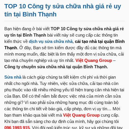
TOP 10 Công ty sửa chữa nhà giá rẻ uy
tín tại Bình Thạnh
Bạn hiện đang ở bài viết
TOP 10 Công ty sửa chữa nhà giá rẻ
uy tín tại Bình Thạnh
bài viết này sẽ cung cấp các thông tin
kiến thức về
dịch vụ sửa chữa nhà
,
cải tạo nhà tại quận Bình
Thạnh
.
Ở đây, Bạn sẽ tìm kiếm được đầy đủ các thông tin mà
mình mong muốn, đặc biệt là tìm thấy một đơn vị sửa chữa, cải
tạo nhà chuyên nghiệp và uy tín nhất.
Việt Quang Group
–
Công ty chuyên sửa chữa nhà tại quận Bình Thạnh.
Sửa nhà
là cách giúp chúng ta tiết kiệm chi phí và thời gian
nhất cho ngôi nhà. Tuy nhiên, việc sửa chữa, cải tạo nhà còn
phụ thuộc vào rất nhiều những yếu tố hiện trạng căn nhà hiện tại
của Bạn. Để có thể nắm bắt được việc nhà của mình cần sửa
những gì? Vì sao phải sửa những hạng mục đó cùng toàn bộ
các thông tin chi tiết về báo giá, cấp phép, đơn vị uy tín… Mời
bạn tham khảo qua bài viết mà
Việt Quang Group
cung cấp.
Khi bạn đã sẵn sàng cho dự định của mình, hãy gọi chúng tôi
096 1993 915
. Với đội ngũ kiến trúc sư, kỹ sư và những đôi tay