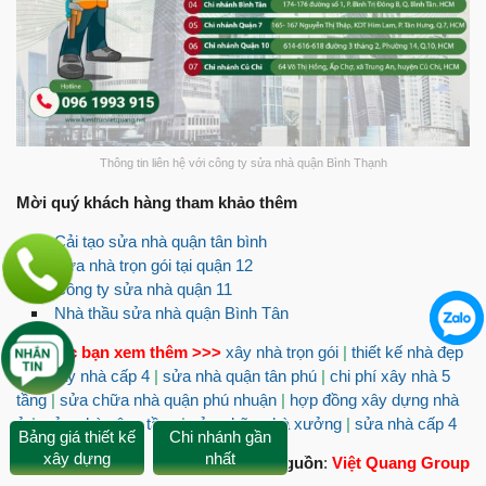
Thông tin liên hệ với công ty sửa nhà quận Bình Thạnh
Mời quý khách hàng tham khảo thêm
Cải tạo sửa nhà quận tân bình
Sửa nhà trọn gói tại quận 12
Công ty sửa nhà quận 11
Nhà thầu sửa nhà quận Bình Tân
Mời các bạn xem thêm >>>
xây nhà trọn gói
|
thiết kế nhà đẹp
|
giá xây nhà cấp 4
|
sửa nhà quận tân phú
|
chi phí xây nhà 5
tầng
|
sửa chữa nhà quận phú nhuận
|
hợp đồng xây dựng nhà
ở
|
sửa nhà nâng tầng
|
sửa chữa nhà xưởng
|
sửa nhà cấp 4
Bảng giá thiết kế
Chi nhánh gần
xây dựng
nhất
Nguồn
:
Việt Quang Group