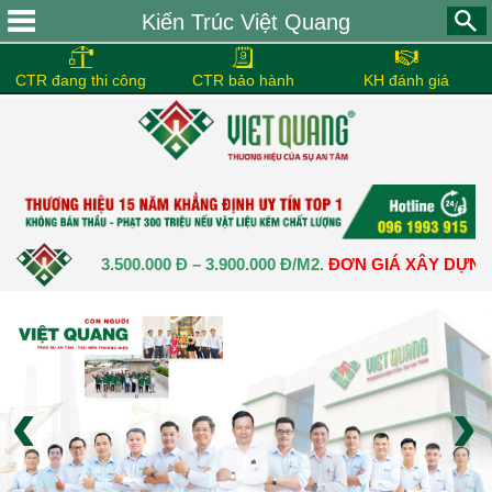
Kiến Trúc Việt Quang
CTR đang thi công
CTR bảo hành
KH đánh giá
N:
3.500.000 Đ – 3.900.000 Đ/M2.
ĐƠN GIÁ XÂY DỰNG NHÀ TRỌ
‹
›