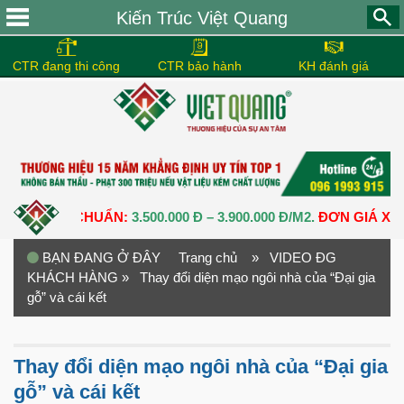
Kiến Trúc Việt Quang
CTR đang thi công
CTR bảo hành
KH đánh giá
 THÔ CHUẨN:
3.500.000 Đ – 3.900.000 Đ/M2.
ĐƠN GIÁ XÂY DỰN
BẠN ĐANG Ở ĐÂY
Trang chủ
» VIDEO ĐG
KHÁCH HÀNG
» Thay đổi diện mạo ngôi nhà của “Đại gia
gỗ” và cái kết
Thay đổi diện mạo ngôi nhà của “Đại gia
gỗ” và cái kết