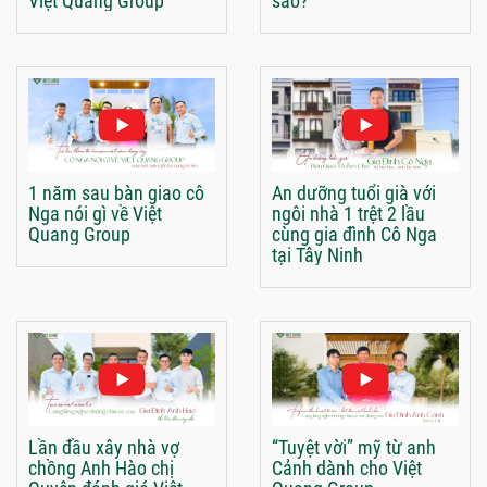
Việt Quang Group
sao?
1 năm sau bàn giao cô
An dưỡng tuổi già với
Nga nói gì về Việt
ngôi nhà 1 trệt 2 lầu
Quang Group
cùng gia đình Cô Nga
tại Tây Ninh
Lần đầu xây nhà vợ
“Tuyệt vời” mỹ từ anh
chồng Anh Hào chị
Cảnh dành cho Việt