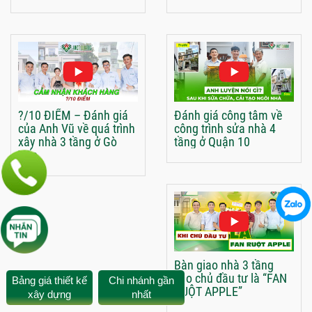
?/10 ĐIỂM – Đánh giá
Đánh giá công tâm về
của Anh Vũ về quá trình
công trình sửa nhà 4
xây nhà 3 tầng ở Gò
tầng ở Quận 10
Vấp
Bàn giao nhà 3 tầng
cho chủ đầu tư là “FAN
Bảng giá thiết kế
Chi nhánh gần
RUỘT APPLE”
xây dựng
nhất