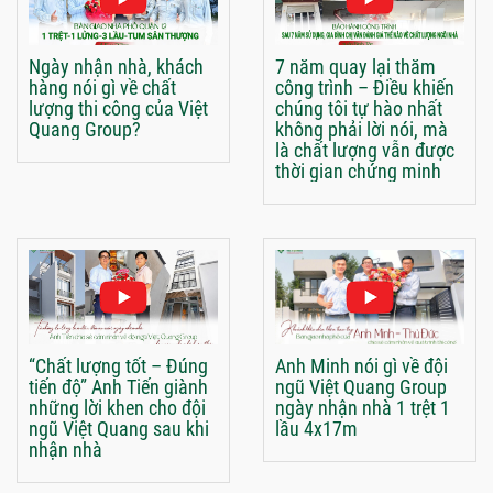
Ngày nhận nhà, khách
7 năm quay lại thăm
hàng nói gì về chất
công trình – Điều khiến
lượng thi công của Việt
chúng tôi tự hào nhất
Quang Group?
không phải lời nói, mà
là chất lượng vẫn được
thời gian chứng minh
“Chất lượng tốt – Đúng
Anh Minh nói gì về đội
tiến độ” Anh Tiến giành
ngũ Việt Quang Group
những lời khen cho đội
ngày nhận nhà 1 trệt 1
ngũ Việt Quang sau khi
lầu 4x17m
nhận nhà