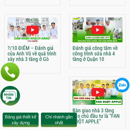
?/10 ĐIỂM – Đánh giá
Đánh giá công tâm về
của Anh Vũ về quá trình
công trình sửa nhà 4
xây nhà 3 tầng ở Gò
tầng ở Quận 10
Vấp
Bàn giao nhà 3 tầng
cho chủ đầu tư là “FAN
Bảng giá thiết kế
Chi nhánh gần
RUỘT APPLE”
xây dựng
nhất