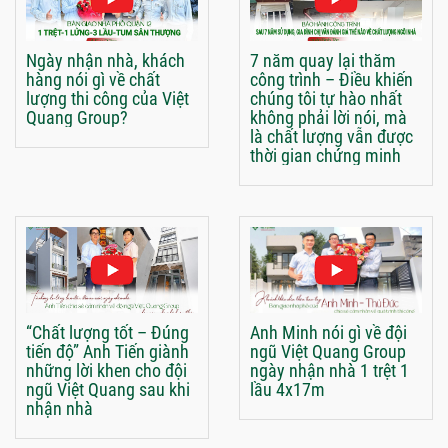
Ngày nhận nhà, khách
7 năm quay lại thăm
hàng nói gì về chất
công trình – Điều khiến
lượng thi công của Việt
chúng tôi tự hào nhất
Quang Group?
không phải lời nói, mà
là chất lượng vẫn được
thời gian chứng minh
“Chất lượng tốt – Đúng
Anh Minh nói gì về đội
tiến độ” Anh Tiến giành
ngũ Việt Quang Group
những lời khen cho đội
ngày nhận nhà 1 trệt 1
ngũ Việt Quang sau khi
lầu 4x17m
nhận nhà