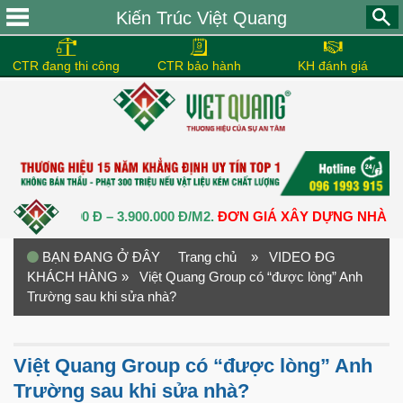
Kiến Trúc Việt Quang
CTR đang thi công
CTR bảo hành
KH đánh giá
.500.000 Đ – 3.900.000 Đ/M2.
ĐƠN GIÁ XÂY DỰNG NHÀ TRỌN G
BẠN ĐANG Ở ĐÂY
Trang chủ
» VIDEO ĐG
KHÁCH HÀNG
» Việt Quang Group có “được lòng” Anh
Trường sau khi sửa nhà?
Việt Quang Group có “được lòng” Anh
Trường sau khi sửa nhà?