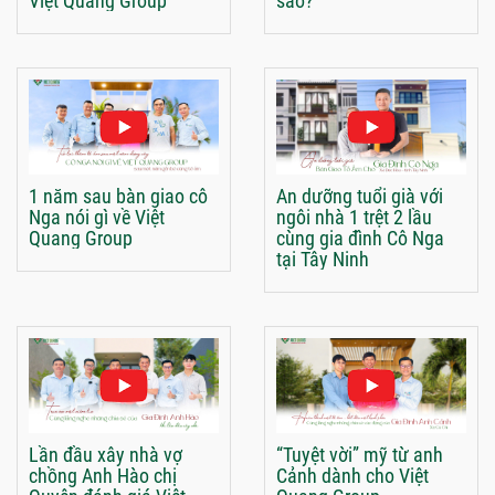
Việt Quang Group
sao?
1 năm sau bàn giao cô
An dưỡng tuổi già với
Nga nói gì về Việt
ngôi nhà 1 trệt 2 lầu
Quang Group
cùng gia đình Cô Nga
tại Tây Ninh
Lần đầu xây nhà vợ
“Tuyệt vời” mỹ từ anh
chồng Anh Hào chị
Cảnh dành cho Việt