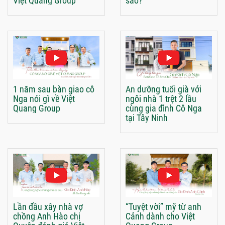
Việt Quang Group
sao?
1 năm sau bàn giao cô
An dưỡng tuổi già với
Nga nói gì về Việt
ngôi nhà 1 trệt 2 lầu
Quang Group
cùng gia đình Cô Nga
tại Tây Ninh
Lần đầu xây nhà vợ
“Tuyệt vời” mỹ từ anh
chồng Anh Hào chị
Cảnh dành cho Việt