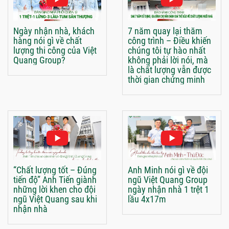
Ngày nhận nhà, khách
7 năm quay lại thăm
hàng nói gì về chất
công trình – Điều khiến
lượng thi công của Việt
chúng tôi tự hào nhất
Quang Group?
không phải lời nói, mà
là chất lượng vẫn được
thời gian chứng minh
“Chất lượng tốt – Đúng
Anh Minh nói gì về đội
tiến độ” Anh Tiến giành
ngũ Việt Quang Group
những lời khen cho đội
ngày nhận nhà 1 trệt 1
ngũ Việt Quang sau khi
lầu 4x17m
nhận nhà