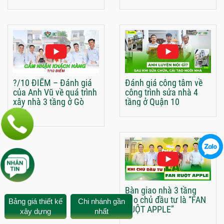
?/10 ĐIỂM – Đánh giá
Đánh giá công tâm về
của Anh Vũ về quá trình
công trình sửa nhà 4
xây nhà 3 tầng ở Gò
tầng ở Quận 10
Vấp
Bàn giao nhà 3 tầng
cho chủ đầu tư là “FAN
Bảng giá thiết kế
Chi nhánh gần
RUỘT APPLE”
xây dựng
nhất