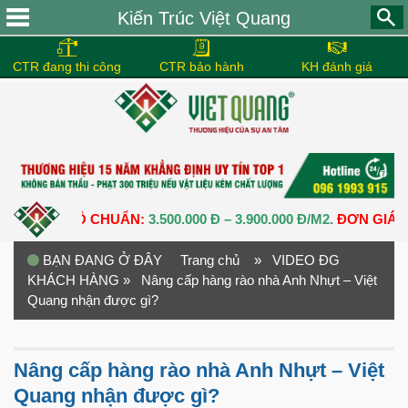
Kiến Trúc Việt Quang
CTR đang thi công
CTR bảo hành
KH đánh giá
ẦN THÔ CHUẨN:
3.500.000 Đ – 3.900.000 Đ/M2.
ĐƠN GIÁ XÂY D
BẠN ĐANG Ở ĐÂY
Trang chủ
» VIDEO ĐG
KHÁCH HÀNG
» Nâng cấp hàng rào nhà Anh Nhựt – Việt
Quang nhận được gì?
Nâng cấp hàng rào nhà Anh Nhựt – Việt
Quang nhận được gì?