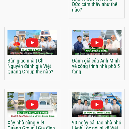
Đức cảm thấy như thế
nào?
Bàn giao nhà | Chị
Đánh giá của Anh Minh
Nguyên đánh giá Việt
về công trình nhà phố 5
Quang Group thế nào?
tầng
Xây nhà cùng Việt
90 ngày cải tạo nhà phố
Quang Group | Gia đình
| Anh Lộc nói gì về Việt