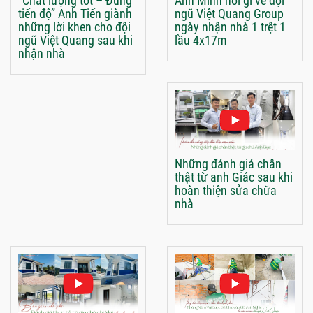
“Chất lượng tốt – Đúng
Anh Minh nói gì về đội
tiến độ” Anh Tiến giành
ngũ Việt Quang Group
những lời khen cho đội
ngày nhận nhà 1 trệt 1
ngũ Việt Quang sau khi
lầu 4x17m
nhận nhà
Những đánh giá chân
thật từ anh Giác sau khi
hoàn thiện sửa chữa
nhà