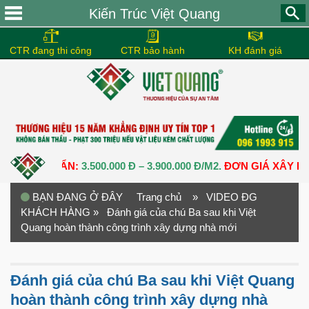
Kiến Trúc Việt Quang
CTR đang thi công
CTR bảo hành
KH đánh giá
Ô CHUẨN:
3.500.000 Đ – 3.900.000 Đ/M2.
ĐƠN GIÁ XÂY DỰNG N
BẠN ĐANG Ở ĐÂY
Trang chủ
» VIDEO ĐG
KHÁCH HÀNG
» Đánh giá của chú Ba sau khi Việt
Quang hoàn thành công trình xây dựng nhà mới
Đánh giá của chú Ba sau khi Việt Quang
hoàn thành công trình xây dựng nhà