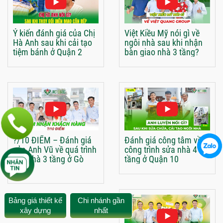
Ý kiến đánh giá của Chị
Việt Kiều Mỹ nói gì về
Hà Anh sau khi cải tạo
ngôi nhà sau khi nhận
tiệm bánh ở Quận 2
bàn giao nhà 3 tầng?
?/10 ĐIỂM – Đánh giá
Đánh giá công tâm về
của Anh Vũ về quá trình
công trình sửa nhà 4
xây nhà 3 tầng ở Gò
tầng ở Quận 10
Vấp
Bảng giá thiết kế
Chi nhánh gần
xây dựng
nhất