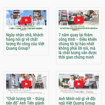
Ngày nhận nhà, khách
7 năm quay lại thăm
hàng nói gì về chất
công trình – Điều khiến
lượng thi công của Việt
chúng tôi tự hào nhất
Quang Group?
không phải lời nói, mà
là chất lượng vẫn được
thời gian chứng minh
“Chất lượng tốt – Đúng
Anh Minh nói gì về đội
tiến độ” Anh Tiến giành
ngũ Việt Quang Group