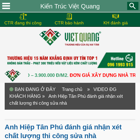
Kiến Trúc Việt Quang
CTR đang thi công
CTR bảo hành
KH đánh giá
0.000 Đ – 3.900.000 Đ/M2.
ĐƠN GIÁ XÂY DỰNG NHÀ TRỌN GÓI
BẠN ĐANG Ở ĐÂY
Trang chủ
» VIDEO ĐG
KHÁCH HÀNG
» Anh Hiệp Tân Phú đánh giá nhận xét
chất lượng thi công sửa nhà
Anh Hiệp Tân Phú đánh giá nhận xét
chất lượng thi công sửa nhà