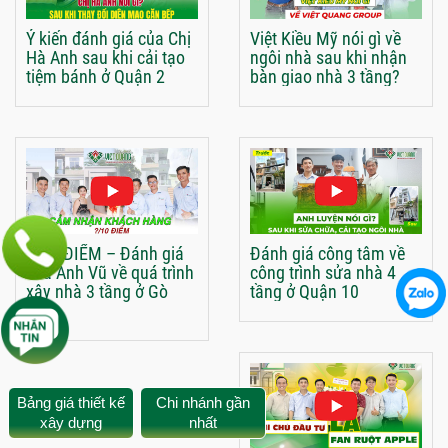
Ý kiến đánh giá của Chị
Việt Kiều Mỹ nói gì về
Hà Anh sau khi cải tạo
ngôi nhà sau khi nhận
tiệm bánh ở Quận 2
bàn giao nhà 3 tầng?
?/10 ĐIỂM – Đánh giá
Đánh giá công tâm về
của Anh Vũ về quá trình
công trình sửa nhà 4
xây nhà 3 tầng ở Gò
tầng ở Quận 10
Vấp
Bảng giá thiết kế
Chi nhánh gần
xây dựng
nhất