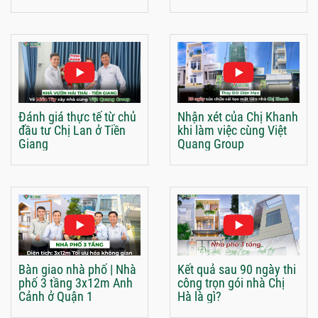
Đánh giá thực tế từ chủ
Nhận xét của Chị Khanh
đầu tư Chị Lan ở Tiền
khi làm việc cùng Việt
Giang
Quang Group
Bàn giao nhà phố | Nhà
Kết quả sau 90 ngày thi
phố 3 tầng 3x12m Anh
công trọn gói nhà Chị
Cảnh ở Quận 1
Hà là gì?