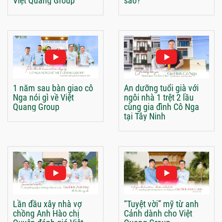
Việt Quang Group
sao?
1 năm sau bàn giao cô
An dưỡng tuổi già với
Nga nói gì về Việt
ngôi nhà 1 trệt 2 lầu
Quang Group
cùng gia đình Cô Nga
tại Tây Ninh
Lần đầu xây nhà vợ
“Tuyệt vời” mỹ từ anh
chồng Anh Hào chị
Cảnh dành cho Việt