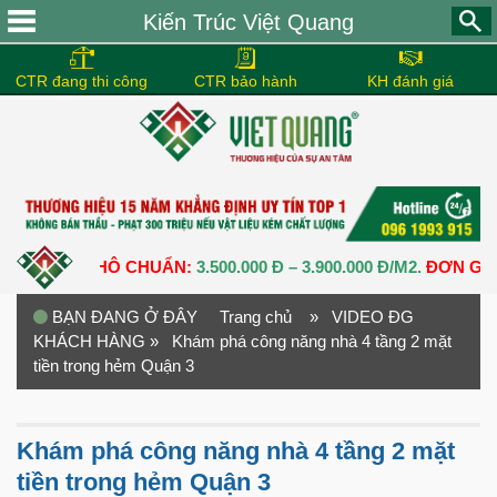
Kiến Trúc Việt Quang
CTR đang thi công
CTR bảo hành
KH đánh giá
PHẦN THÔ CHUẨN:
3.500.000 Đ – 3.900.000 Đ/M2.
ĐƠN GIÁ XÂY 
BẠN ĐANG Ở ĐÂY
Trang chủ
» VIDEO ĐG
KHÁCH HÀNG
» Khám phá công năng nhà 4 tầng 2 mặt
tiền trong hẻm Quận 3
Khám phá công năng nhà 4 tầng 2 mặt
tiền trong hẻm Quận 3