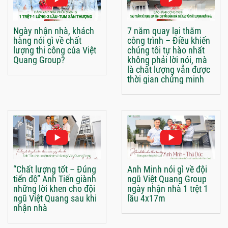
Ngày nhận nhà, khách
7 năm quay lại thăm
hàng nói gì về chất
công trình – Điều khiến
lượng thi công của Việt
chúng tôi tự hào nhất
Quang Group?
không phải lời nói, mà
là chất lượng vẫn được
thời gian chứng minh
“Chất lượng tốt – Đúng
Anh Minh nói gì về đội
tiến độ” Anh Tiến giành
ngũ Việt Quang Group
những lời khen cho đội
ngày nhận nhà 1 trệt 1
ngũ Việt Quang sau khi
lầu 4x17m
nhận nhà