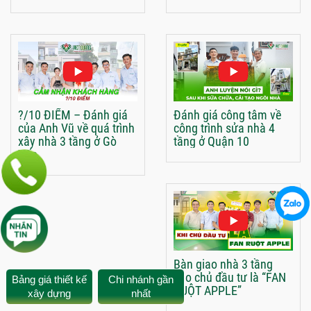
?/10 ĐIỂM – Đánh giá
Đánh giá công tâm về
của Anh Vũ về quá trình
công trình sửa nhà 4
xây nhà 3 tầng ở Gò
tầng ở Quận 10
Vấp
Bàn giao nhà 3 tầng
cho chủ đầu tư là “FAN
Bảng giá thiết kế
Chi nhánh gần
RUỘT APPLE”
xây dựng
nhất