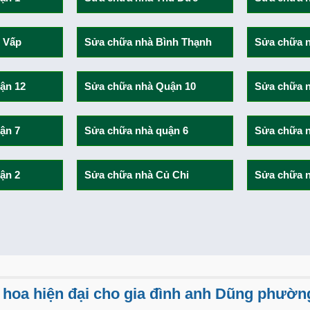
Chị Thơm nói gì về
Ngày bàn giao – Kh
 Vấp
Sửa chữa nhà Bình Thạnh
Sửa chữa n
9.5/10 điểm hài lòn
mới
ận 12
Sửa chữa nhà Quận 10
Sửa chữa n
Nụ cười của anh Hùn
Việt Quang Group
ận 7
Sửa chữa nhà quận 6
Sửa chữa 
Anh Sơn quận 12 nói
Quang Group?
ận 2
Sửa chữa nhà Củ Chi
Sửa chữa n
Nhận nhà mới chị Tr
Quang Group
Vì sao anh Đạo tin
Sửa chữa nhà phố | 
Việt Quang Group?
Nhận nhà 1 trệt 2 l
m hoa hiện đại cho gia đình anh Dũng phườn
thi công?