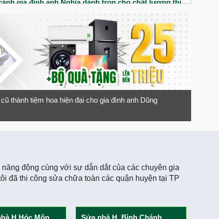
ánh gia đình anh Nghĩa dành trọn cho chất lượng thi
iệt Quang Group
nhà phố tân cổ điển cho gia đình chị Thúy
đôi vợ chống trẻ có gì? Chất lượng thi công xây dựng
 Anh Minh đánh giá cao chất lượng thi công của Việt
cũ thành tiệm hoa hiện đại cho gia đình anh Dũng
trệt 3 lầu chú Liệt đánh giá chất lượng thi công ra sao?
 cô Nga nói gì về Việt Quang Group
ới ngôi nhà 1 trệt 2 lầu cùng gia đình Cô Nga tại Tây
và năng động cùng với sự dẫn dắt của các chuyên gia
 chồng Anh Hào chị Quyên đánh giá Việt Quang Group
tôi đã thi công sửa chữa toàn các quận huyện tại TP
anh Cảnh dành cho Việt Quang Group
nhà H Hóc Môn
Sửa nhà H. Bình Chánh