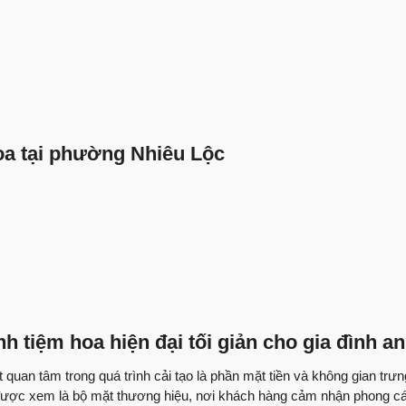
Bàn giao nhà phố | 
Anh Tiến Quận 12 đ
trình thi công xây 
Bác sĩ Khôi chia sẻ
oa tại phường Nhiêu Lộc
Những chi sẻ chân 
tầng
Trao tay tổ ấm | An
công
Nhân đôi niềm vui 
anh Hải Tp. Thủ Đứ
Bàn giao nhà phố |
Việt Quang Group
nh tiệm hoa hiện đại tối giản cho gia đình 
Sửa chữa nhà phố |
uan tâm trong quá trình cải tạo là phần mặt tiền và không gian trư
9.5/10 số điểm gần
n được xem là bộ mặt thương hiệu, nơi khách hàng cảm nhận phong cá