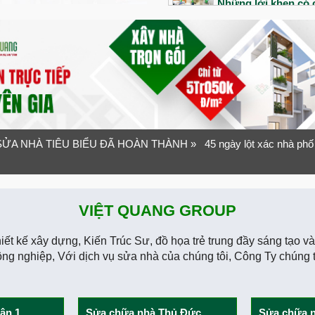
Những lời khen có c
công của đội ngũ V
Bàn giao siêu phẩm 
Tổ ấm đầu tiên của 
ra sao?
“Nhanh – Gọn – Lẹ”
Quang Group
ỬA NHÀ TIÊU BIỂU ĐÃ HOÀN THÀNH
» 45 ngày lột xác nhà phố 
Bàn giao nhà phố 1 
1 năm sau bàn giao
VIỆT QUANG GROUP
An dưỡng tuổi già v
Ninh
iết kế xây dựng, Kiến Trúc Sư, đồ họa trẻ trung đầy sáng tạo 
Lần đầu xây nhà vợ
ông nghiệp, Với dịch vụ sửa nhà của chúng tôi, Công Ty chúng 
như thế nào?
“Tuyệt vời” mỹ từ 
ận 1
Sửa chữa nhà Thủ Đức
Sửa chữa 