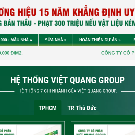
1000+ MẪU NHÀ
»
SỬA NHÀ
»
HOÀN THIỆN DỰ ÁN
»
CÔNG TY CỔ PHẦN
VIỆT QUANG G
HỆ THỐNG VIỆT QUANG GROUP
HỆ THỐNG 7 CHI NHÁNH CỦA VIỆT QUANG GROUP.
TPHCM
TP. Thủ Đức