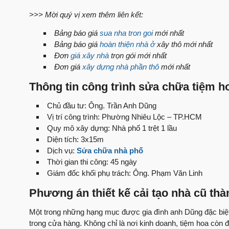
>>> Mời quý vị xem thêm liên kết:
Bảng báo giá
sua nha tron goi
mới nhất
Bảng báo giá
hoàn thiện nhà ở
xây thô mới nhất
Đơn
giá xây nhà
trọn gói mới nhất
Đơn giá
xây dựng nhà phần thô
mới nhất
Thông tin công trình sửa chữa tiệm h
Chủ đầu tư: Ông. Trần Anh Dũng
Vị trí công trình: Phường Nhiêu Lộc – TP.HCM
Quy mô xây dựng: Nhà phố 1 trệt 1 lầu
Diện tích: 3x15m
Dịch vụ:
Sửa chữa nhà phố
Thời gian thi công: 45 ngày
Giám đốc khối phụ trách: Ông. Phạm Văn Linh
Phương án thiết kế cải tạo nhà cũ thà
Một trong những hạng mục được gia đình anh Dũng đặc biệt q
trong cửa hàng. Không chỉ là nơi kinh doanh, tiệm hoa cò