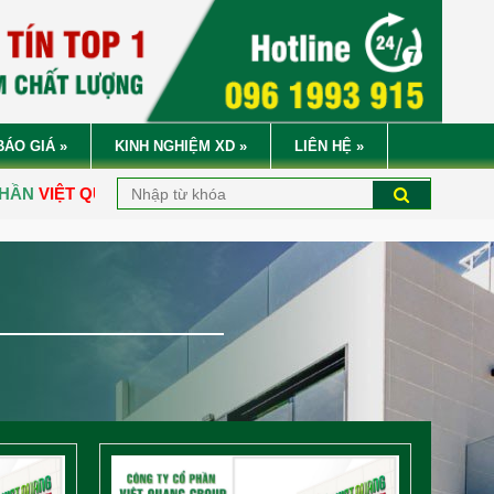
BÁO GIÁ
»
KINH NGHIỆM XD
»
LIÊN HỆ
»
ROUP
XIN KÍNH CHÀO QUÝ VỊ
. ĐƠN GIÁ XÂY DỰNG NHÀ PHẦN