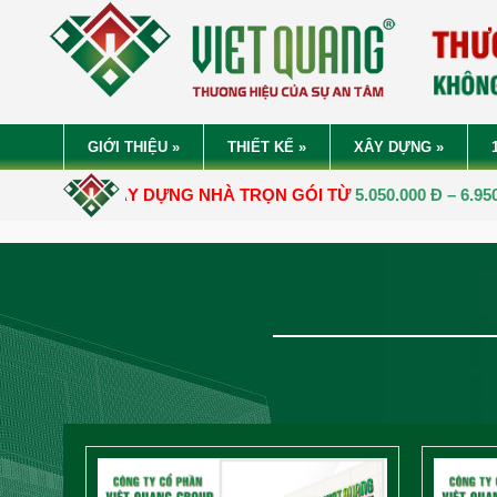
GIỚI THIỆU
»
THIẾT KẾ
»
XÂY DỰNG
»
ÂY DỰNG NHÀ TRỌN GÓI TỪ
5.050.000 Đ – 6.950.000 Đ/M2.