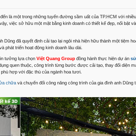
“Nhanh – Đúng tiến 
Việt Quang Group
t đến là một trong những tuyến đường sầm uất của TP.HCM với nhiề
 vậy, việc sở hữu một mặt bằng kinh doanh có thiết kế đẹp, nổi bật v
Trọn niềm tin, trao 
Quang Group
Sửa chữa nhà phố | 
h Dũng đã quyết định cải tạo lại ngôi nhà hiện hữu thành một tiệm hoa
Group như thế nào
 phát triển hoạt động kinh doanh lâu dài.
Anh Mông ngụ Tây N
tin tưởng lựa chọn
Việt Quang Group
đồng hành thực hiện dự án
sử
ngũ Việt Quang Gr
 dụng quen thuộc, công trình từng bước được cải tạo, thay đổi diện m
 phù hợp với đặc thù của ngành hoa tươi.
Cảm nghĩ của anh B
chữa?
sửa chữa
và chuyển đổi công năng công trình của gia đình anh Dũng 
Chủ công ty nước uố
sau sửa chữa trọn 
Ngôi nhà “lột xác 
Quang Group?
Nhận nhà mới Anh P
Group như thế nào