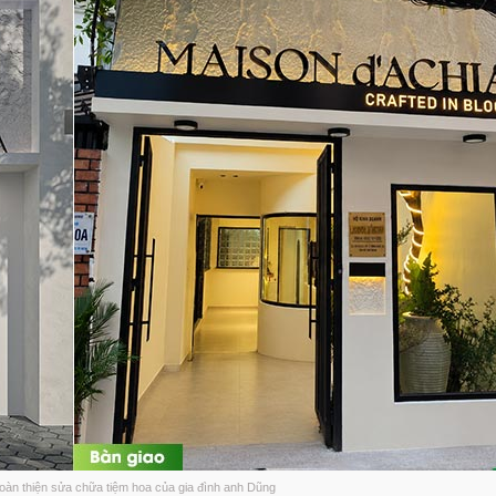
Nhận xét trực tiếp t
thượng phường Tâ
60 ngày lột xác ng
Anh An có cảm nhận 
Việt Quang xây dự
Sửa nhà cùng Việt 
Lắng nghe ý kiến đá
dựng
Những ý kiến của cô
Quang Group
Bàn giao nhà phố sử
Group
Bàn giao nhà | Chị T
Group
Review nhà | Không
hoàn thiện sửa chữa tiệm hoa của gia đình anh Dũng