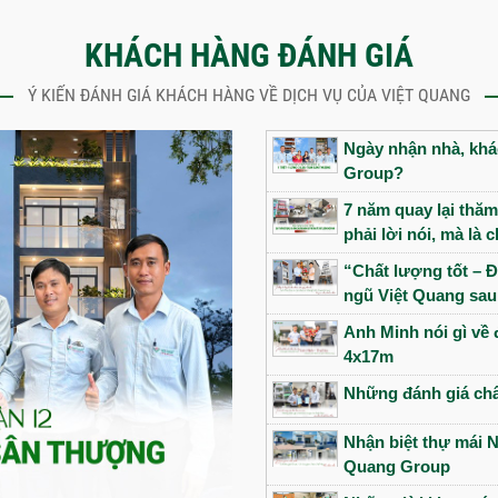
KHÁCH HÀNG ĐÁNH GIÁ
Ý KIẾN ĐÁNH GIÁ KHÁCH HÀNG VỀ DỊCH VỤ CỦA VIỆT QUANG
Ngày nhận nhà, khác
Group?
7 năm quay lại thăm
phải lời nói, mà là
“Chất lượng tốt – Đ
ngũ Việt Quang sau
Anh Minh nói gì về 
4x17m
Những đánh giá châ
Nhận biệt thự mái N
Quang Group