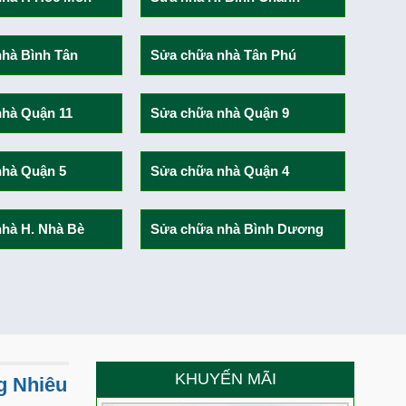
 siêu phẩm nhà phố dịch vụ 3 tầng tum sân thượng?
ẳng định năng lực thi công của Việt Quang Group
hà Bình Tân
Sửa chữa nhà Tân Phú
g – Niềm vui trọn vẹn của anh Ty trong ngày nhận nhà
hà Quận 11
Sửa chữa nhà Quận 9
g là thành quả lớn nhất cho năng lực thi công của
nhà Quận 5
Sửa chữa nhà Quận 4
 gì về chất lượng thi công xây nhà trọn gói của Việt
hà H. Nhà Bè
Sửa chữa nhà Bình Dương
ang Bình Thạnh nói gì về chất lượng thi công của Việt
 chọn Việt Quang Group sửa chữa nhà?
Anh Thắng nói gì về chất lượng thi công của đội ngũ
ầu sau sửa chữa trọn gói chị Điệp nói gì về chất lượng
KHUYẾN MÃI
g Nhiêu