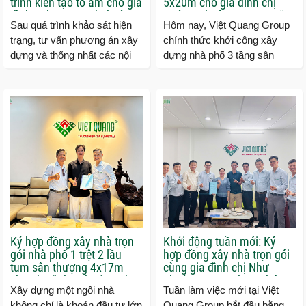
trình kiến tạo tổ ấm cho gia
5x20m cho gia đình chị
đình anh Trung tại phường
Hường phường Trung Mỹ
Sau quá trình khảo sát hiện
Hôm nay, Việt Quang Group
Thạnh Lộc
Tây
trạng, tư vấn phương án xây
chính thức khởi công xây
dựng và thống nhất các nội
dựng nhà phố 3 tầng sân
dung triển khai, Việt Quang
thượng cho gia đình chị
Group đã chính thức ký...
Hường tại phường Trung Mỹ
Tây, TP.HCM....
Ký hợp đồng xây nhà trọn
Khởi động tuần mới: Ký
gói nhà phố 1 trệt 2 lầu
hợp đồng xây nhà trọn gói
tum sân thượng 4x17m
cùng gia đình chị Như
cho gia đình anh Cầu tại
phường Tăng Nhơn Phú
Xây dựng một ngôi nhà
Tuần làm việc mới tại Việt
Quận 9 TP.HCM
tP.HCM
không chỉ là khoản đầu tư lớn
Quang Group bắt đầu bằng