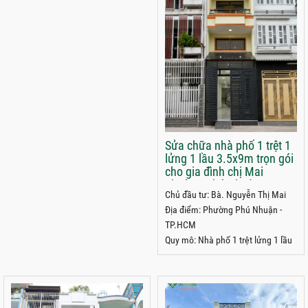
Sửa chữa nhà phố 1 trệt 1
lửng 1 lầu 3.5x9m trọn gói
cho gia đình chị Mai
phường Phú Nhuận
Chủ đầu tư: Bà. Nguyễn Thị Mai
TP.HCM
Địa điểm: Phường Phú Nhuận -
TP.HCM
Quy mô: Nhà phố 1 trệt lửng 1 lầu