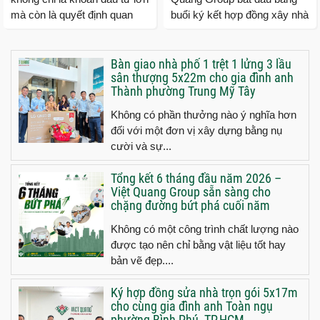
mà còn là quyết định quan
buổi ký kết hợp đồng xây nhà
trọng đối với mỗi gia đình. Vì
trọn gói cùng gia đình chị
vậy, việc lựa...
Như ngụ phường Tăng...
Bàn giao nhà phố 1 trệt 1 lửng 3 lầu
sân thượng 5x22m cho gia đình anh
Thành phường Trung Mỹ Tây
Không có phần thưởng nào ý nghĩa hơn
đối với một đơn vị xây dựng bằng nụ
cười và sự...
Tổng kết 6 tháng đầu năm 2026 –
Việt Quang Group sẵn sàng cho
chặng đường bứt phá cuối năm
Không có một công trình chất lượng nào
được tạo nên chỉ bằng vật liệu tốt hay
bản vẽ đẹp....
Ký hợp đồng sửa nhà trọn gói 5x17m
cho cùng gia đình anh Toàn ngụ
phường Bình Phú, TP.HCM