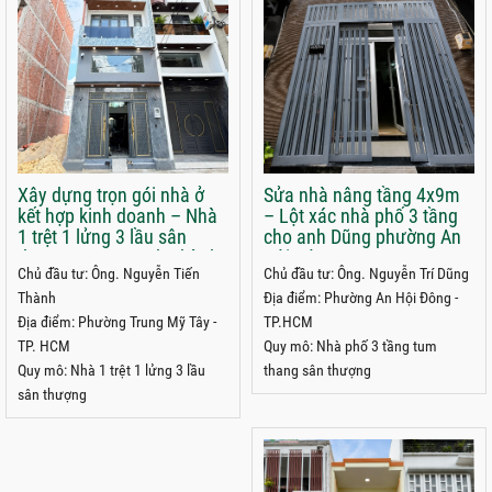
Xây dựng trọn gói nhà ở
Sửa nhà nâng tầng 4x9m
kết hợp kinh doanh – Nhà
– Lột xác nhà phố 3 tầng
1 trệt 1 lửng 3 lầu sân
cho anh Dũng phường An
thượng 5x22m anh Thành
Hội Đông
Chủ đầu tư: Ông. Nguyễn Tiến
Chủ đầu tư: Ông. Nguyễn Trí Dũng
phường Trung Mỹ Tây
Thành
Địa điểm: Phường An Hội Đông -
Địa điểm: Phường Trung Mỹ Tây -
TP.HCM
TP. HCM
Quy mô: Nhà phố 3 tầng tum
Quy mô: Nhà 1 trệt 1 lửng 3 lầu
thang sân thượng
sân thượng