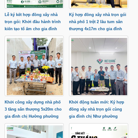
Lễ ký kết hợp đồng xây nhà
Ký hợp đồng xây nhà trọn gói
trọn gói: Khởi đầu hành trình
nhà phố 1 trệt 2 lầu tum sân
kiến tạo tổ ấm cho gia đình
thượng 4x17m cho gia đình
anh Trung tại phường Thạnh
anh Cầu tại Quận 9 TP.HCM
Lộc
Khởi công xây dựng nhà phố
Khởi động tuần mới: Ký hợp
3 tầng sân thượng 5x20m cho
đồng xây nhà trọn gói cùng
gia đình chị Hường phường
gia đình chị Như phường
Trung Mỹ Tây
Tăng Nhơn Phú tP.HCM