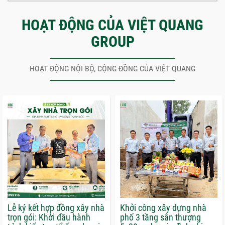
HOẠT ĐỘNG CỦA VIỆT QUANG
GROUP
HOẠT ĐỘNG NỘI BỘ, CỘNG ĐỒNG CỦA VIỆT QUANG
Lễ ký kết hợp đồng xây nhà
Khởi công xây dựng nhà
trọn gói: Khởi đầu hành
phố 3 tầng sân thượng