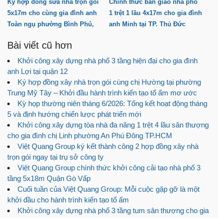
Ký hợp đồng sửa nhà trọn gói
Chính thức bàn giao nhà phố
5x17m cho cùng gia đình anh
1 trệt 1 lầu 4x17m cho gia đình
Toàn ngụ phường Bình Phú,
anh Minh tại TP. Thủ Đức
TP.HCM
Bài viết cũ hơn
Khởi công xây dựng nhà phố 3 tầng hiện đại cho gia đình
anh Lợi tại quận 12
Ký hợp đồng xây nhà trọn gói cùng chị Hường tại phường
Trung Mỹ Tây – Khởi đầu hành trình kiến tạo tổ ấm mơ ước
Kỳ họp thường niên tháng 6/2026: Tổng kết hoạt động tháng
5 và định hướng chiến lược phát triển mới
Khởi công xây dựng tòa nhà đa năng 1 trệt 4 lầu sân thượng
cho gia đình chị Linh phường An Phú Đông TP.HCM
Việt Quang Group ký kết thành công 2 hợp đồng xây nhà
trọn gói ngay tại trụ sở công ty
Việt Quang Group chính thức khởi công cải tạo nhà phố 3
tầng 5x18m Quận Gò Vấp
Cuối tuần của Việt Quang Group: Mỗi cuộc gặp gỡ là một
khởi đầu cho hành trình kiến tạo tổ ấm
Khởi công xây dựng nhà phố 3 tầng tum sân thượng cho gia