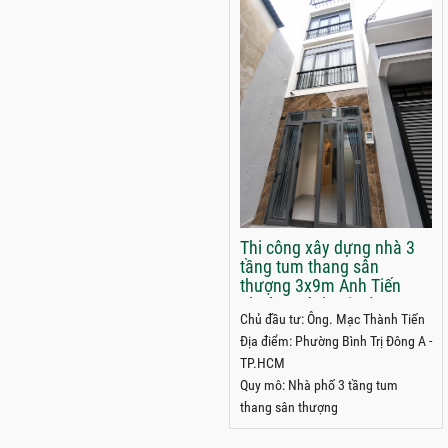
Thi công xây dựng nhà 3
tầng tum thang sân
thượng 3x9m Anh Tiến
phường Bình Trị Đông A,
Chủ đầu tư: Ông. Mạc Thành Tiến
TPHCM
Địa điểm: Phường Bình Trị Đông A -
TP.HCM
Quy mô: Nhà phố 3 tầng tum
thang sân thượng