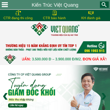
Kiến Trúc Việt Quang
CTR đang thi công
CTR bảo hành
KH đánh giá
HÔ CHUẨN:
3.500.000 Đ – 3.900.000 Đ/M2.
ĐƠN GIÁ XÂY DỰNG N
‹
›