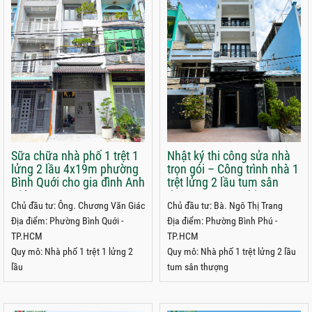
Sữa chữa nhà phố 1 trệt 1
Nhật ký thi công sửa nhà
lửng 2 lầu 4x19m phường
trọn gói – Công trình nhà 1
Bình Quới cho gia đình Anh
trệt lửng 2 lầu tum sân
Giác
thượng 4x15m chị Trang
Chủ đầu tư: Ông. Chương Văn Giác
Chủ đầu tư: Bà. Ngô Thị Trang
phường Bình Phú, TPHCM
Địa điểm: Phường Bình Quới -
Địa điểm: Phường Bình Phú -
TP.HCM
TP.HCM
Quy mô: Nhà phố 1 trệt 1 lửng 2
Quy mô: Nhà phố 1 trệt lửng 2 lầu
lầu
tum sân thượng