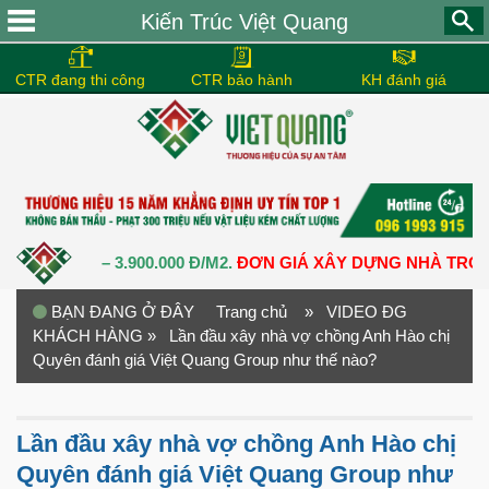
Kiến Trúc Việt Quang
CTR đang thi công
CTR bảo hành
KH đánh giá
.000 Đ – 3.900.000 Đ/M2.
ĐƠN GIÁ XÂY DỰNG NHÀ TRỌN GÓI
BẠN ĐANG Ở ĐÂY
Trang chủ
» VIDEO ĐG
KHÁCH HÀNG
» Lần đầu xây nhà vợ chồng Anh Hào chị
Quyên đánh giá Việt Quang Group như thế nào?
Lần đầu xây nhà vợ chồng Anh Hào chị
Quyên đánh giá Việt Quang Group như