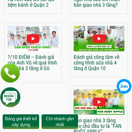
tiệm bánh ở Quận 2
bàn giao nhà 3 tầng?
?/10 ĐIỂM – Đánh giá
Đánh giá công tâm về
của Anh Vũ về quá trình
công trình sửa nhà 4
xây nhà 3 tầng ở Gò
tầng ở Quận 10
Vấp
Bảng giá thiết kế
Chi nhánh gần
Bàn giao nhà 3 tầng
xây dựng
nhất
cho chủ đầu tư là “FAN
RUỘT APPLE”