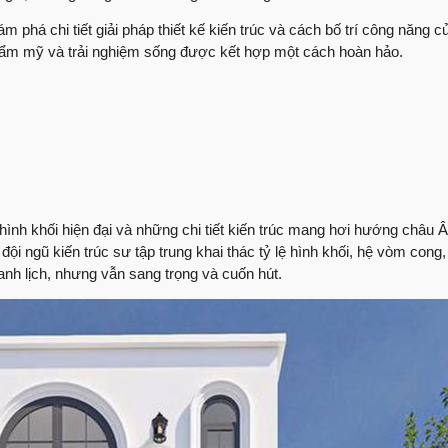
Nhận xét trực tiếp t
 phá chi tiết giải pháp thiết kế kiến trúc và cách bố trí công năng 
thượng phường Tâ
thẩm mỹ và trải nghiệm sống được kết hợp một cách hoàn hảo.
60 ngày lột xác ng
Anh An có cảm nhận 
Việt Quang xây dự
Sửa nhà cùng Việt 
Lắng nghe ý kiến đá
hình khối hiện đại và những chi tiết kiến trúc mang hơi hướng châu 
dựng
ội ngũ kiến trúc sư tập trung khai thác tỷ lệ hình khối, hệ vòm cong,
Những ý kiến của cô
hanh lịch, nhưng vẫn sang trọng và cuốn hút.
Quang Group
Bàn giao nhà phố sử
Group
Bàn giao nhà | Chị T
Group
Review nhà | Không