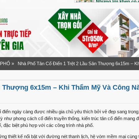
Những lời khen có c
công của đội ngũ V
Bàn giao siêu phẩm 
Tổ ấm đầu tiên của 
ra sao?
“Nhanh – Gọn – Lẹ”
Quang Group
 PHỐ
» Nhà Phố Tân Cổ Điển 1 Trệt 2 Lầu Sân Thượng 6x15m – 
Bàn giao nhà phố 1 
1 năm sau bàn giao
ân Thượng 6x15m – Khi Thẩm Mỹ Và Công N
An dưỡng tuổi già v
Ninh
Lần đầu xây nhà vợ
điển ngày càng được nhiều gia chủ yêu thích bởi vẻ đẹp sang trọng, 
như thế nào?
ỳ như phong cách cổ điển truyền thống, kiến trúc tân cổ điển mang 
, đặc biệt phù hợp với các công trình nhà phố.
“Tuyệt vời” mỹ từ 
ng thiết kế nổi bật với đường nét thanh lịch, hệ vòm mềm mại cùng 