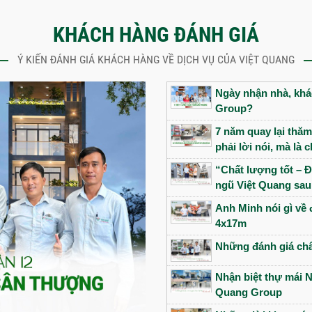
KHÁCH HÀNG ĐÁNH GIÁ
Ý KIẾN ĐÁNH GIÁ KHÁCH HÀNG VỀ DỊCH VỤ CỦA VIỆT QUANG
Ngày nhận nhà, khác
Group?
7 năm quay lại thăm
phải lời nói, mà là
“Chất lượng tốt – Đ
ngũ Việt Quang sau
Anh Minh nói gì về 
4x17m
Những đánh giá châ
Nhận biệt thự mái N
Quang Group