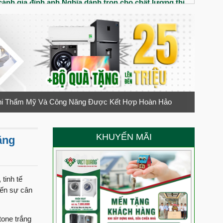
ánh gia đình anh Nghĩa dành trọn cho chất lượng thi
iệt Quang Group
nhà phố tân cổ điển cho gia đình chị Thúy
đôi vợ chống trẻ có gì? Chất lượng thi công xây dựng
 Anh Minh đánh giá cao chất lượng thi công của Việt
Khi Thẩm Mỹ Và Công Năng Được Kết Hợp Hoàn Hảo
trệt 3 lầu chú Liệt đánh giá chất lượng thi công ra sao?
 cô Nga nói gì về Việt Quang Group
KHUYẾN MÃI
ăng
ới ngôi nhà 1 trệt 2 lầu cùng gia đình Cô Nga tại Tây
 chồng Anh Hào chị Quyên đánh giá Việt Quang Group
tinh tế
đến sự cân
anh Cảnh dành cho Việt Quang Group
tone trắng