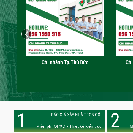
Chi nhánh Phường Tân Bình
Chi
1
2
BÁO GIÁ XÂY NHÀ TRỌN GÓI
Miễn phí GPXD - Thiết kế kiến trúc
M