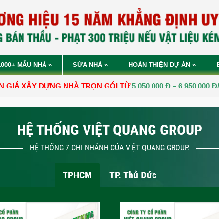
1000+ MẪU NHÀ
»
SỬA NHÀ
»
HOÀN THIỆN DỰ ÁN
»
NG NHÀ TRỌN GÓI TỪ
5.050.000 Đ – 6.950.000 Đ/M2.
HỆ THỐNG VIỆT QUANG GROUP
HỆ THỐNG 7 CHI NHÁNH CỦA VIỆT QUANG GROUP.
TPHCM
TP. Thủ Đức