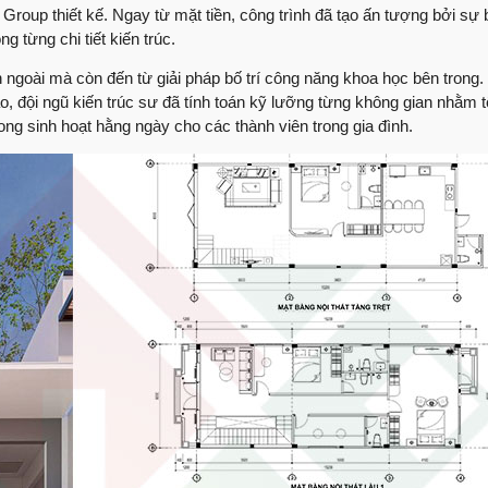
Chị Thơm nói gì về
Group thiết kế. Ngay từ mặt tiền, công trình đã tạo ấn tượng bởi sự 
 từng chi tiết kiến trúc.
Ngày bàn giao – Kh
n ngoài mà còn đến từ giải pháp bố trí công năng khoa học bên trong.
o, đội ngũ kiến trúc sư đã tính toán kỹ lưỡng từng không gian nhằm t
9.5/10 điểm hài lòn
ong sinh hoạt hằng ngày cho các thành viên trong gia đình.
mới
Nụ cười của anh Hùn
Việt Quang Group
Anh Sơn quận 12 nói
Quang Group?
Nhận nhà mới chị Tr
Quang Group
Vì sao anh Đạo tin
Sửa chữa nhà phố | 
Việt Quang Group?
Nhận nhà 1 trệt 2 l
thi công?