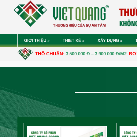
GIỚI THIỆU
»
THIẾT KẾ
»
XÂY DỰNG
»
N THÔ CHUẨN:
3.500.000 Đ – 3.900.000 Đ/M2.
ĐƠN GIÁ XÂY DỰ