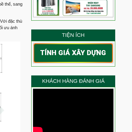
 siêu phẩm nhà phố dịch vụ 3 tầng tum sân thượng?
bề thế, sang
ẳng định năng lực thi công của Việt Quang Group
 Với đặc thù
ối ưu ánh
g – Niềm vui trọn vẹn của anh Ty trong ngày nhận nhà
TIỆN ÍCH
g là thành quả lớn nhất cho năng lực thi công của
 gì về chất lượng thi công xây nhà trọn gói của Việt
ang Bình Thạnh nói gì về chất lượng thi công của Việt
KHÁCH HÀNG ĐÁNH GIÁ
 chọn Việt Quang Group sửa chữa nhà?
Anh Thắng nói gì về chất lượng thi công của đội ngũ
ầu sau sửa chữa trọn gói chị Điệp nói gì về chất lượng