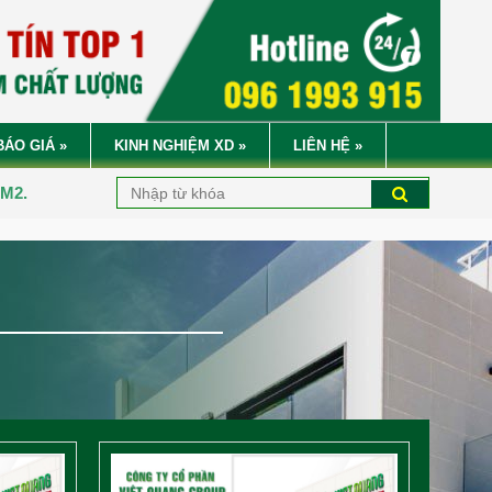
BÁO GIÁ
»
KINH NGHIỆM XD
»
LIÊN HỆ
»
CÔNG TY CỔ PH