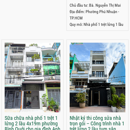
phường Phú Nhuận
Chủ đầu tư: Bà. Nguyễn Thị Mai
TP.HCM
Địa điểm: Phường Phú Nhuận -
TP.HCM
Quy mô: Nhà phố 1 trệt lửng 1 lầu
Sữa chữa nhà phố 1 trệt 1
Nhật ký thi công sửa nhà
lửng 2 lầu 4x19m phường
trọn gói – Công trình nhà 1
Bình Quới cho gia đình Anh
trệt lửng 2 lầu tum sân