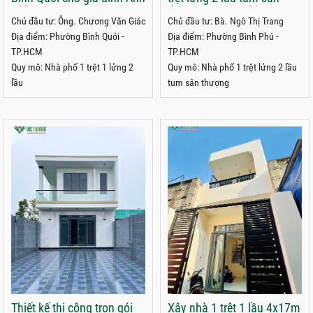
Giác
thượng 4x15m chị Trang
Chủ đầu tư: Ông. Chương Văn Giác
Chủ đầu tư: Bà. Ngô Thị Trang
phường Bình Phú, TPHCM
Địa điểm: Phường Bình Quới -
Địa điểm: Phường Bình Phú -
TP.HCM
TP.HCM
Quy mô: Nhà phố 1 trệt 1 lửng 2
Quy mô: Nhà phố 1 trệt lửng 2 lầu
lầu
tum sân thượng
Thiết kế thi công trọn gói
Xây nhà 1 trệt 1 lầu 4x17m