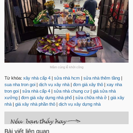
Mâm cúng lễ khởi công
Từ khóa:
xây nhà cấp 4
|
sửa nhà hcm
|
sửa nhà thêm tầng
|
sua nha tron goi
|
dịch vụ xây nhà
|
đơn giá xây thô
|
xay nha
tron goi
|
sửa nhà cấp 4
|
sửa nhà chung cư
|
giá sửa nhà
xưởng
|
đơn giá xây dựng nhà phố
|
sửa chữa nhà ở
|
giá xây
nhà
|
giá xây nhà phần thô
|
dịch vụ xây dựng nhà
Bài viết liên quan