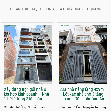
DỰ ÁN THIẾT KẾ, THI CÔNG, SỬA CHỮA CỦA VIỆT QUANG
Xây dựng trọn gói nhà ở
Sửa nhà nâng tầng 4x9m
kết hợp kinh doanh – Nhà
– Lột xác nhà phố 3 tầng
1 trệt 1 lửng 3 lầu sân
cho anh Dũng phường An
thượng 5x22m anh Thành
Hội Đông
Chủ đầu tư: Ông. Nguyễn Tiến
Chủ đầu tư: Ông. Nguyễn Trí Dũng
phường Trung Mỹ Tây