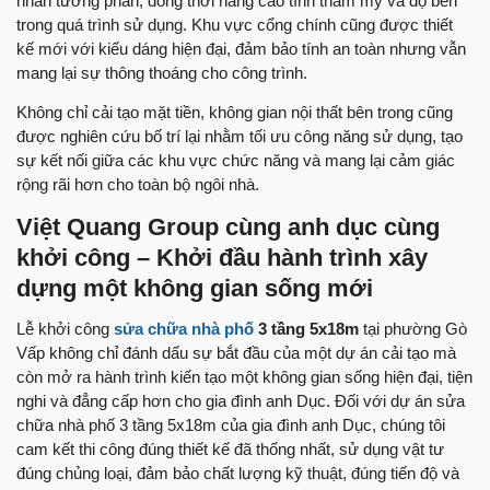
nhấn tương phản, đồng thời nâng cao tính thẩm mỹ và độ bền
trong quá trình sử dụng. Khu vực cổng chính cũng được thiết
kế mới với kiểu dáng hiện đại, đảm bảo tính an toàn nhưng vẫn
mang lại sự thông thoáng cho công trình.
Không chỉ cải tạo mặt tiền, không gian nội thất bên trong cũng
được nghiên cứu bố trí lại nhằm tối ưu công năng sử dụng, tạo
sự kết nối giữa các khu vực chức năng và mang lại cảm giác
rộng rãi hơn cho toàn bộ ngôi nhà.
Việt Quang Group cùng anh dục cùng
khởi công – Khởi đầu hành trình xây
dựng một không gian sống mới
Lễ khởi công
sửa chữa nhà phố
3 tầng 5x18m
tại phường Gò
Vấp không chỉ đánh dấu sự bắt đầu của một dự án cải tạo mà
còn mở ra hành trình kiến tạo một không gian sống hiện đại, tiện
nghi và đẳng cấp hơn cho gia đình anh Dục. Đối với dự án sửa
chữa nhà phố 3 tầng 5x18m của gia đình anh Dục, chúng tôi
cam kết thi công đúng thiết kế đã thống nhất, sử dụng vật tư
đúng chủng loại, đảm bảo chất lượng kỹ thuật, đúng tiến độ và