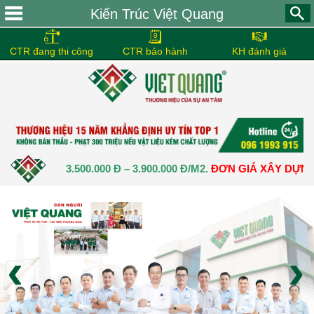
Kiến Trúc Việt Quang
CTR đang thi công
CTR bảo hành
KH đánh giá
HUẨN:
3.500.000 Đ – 3.900.000 Đ/M2.
ĐƠN GIÁ XÂY DỰNG NHÀ T
‹
›