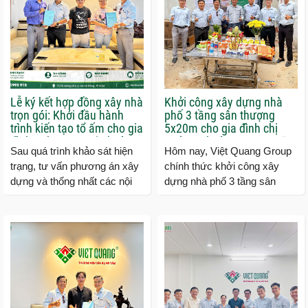
Lễ ký kết hợp đồng xây nhà
Khởi công xây dựng nhà
trọn gói: Khởi đầu hành
phố 3 tầng sân thượng
trình kiến tạo tổ ấm cho gia
5x20m cho gia đình chị
đình anh Trung tại phường
Hường phường Trung Mỹ
Sau quá trình khảo sát hiện
Hôm nay, Việt Quang Group
Thạnh Lộc
Tây
trạng, tư vấn phương án xây
chính thức khởi công xây
dựng và thống nhất các nội
dựng nhà phố 3 tầng sân
dung triển khai, Việt Quang
thượng cho gia đình chị
Group đã chính thức ký...
Hường tại phường Trung Mỹ
Tây, TP.HCM....