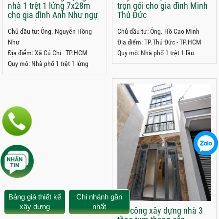
nhà 1 trệt 1 lửng 7x28m
trọn gói cho gia đình Minh
cho gia đình Anh Như ngự
Thủ Đức
tại Củ Chi
Chủ đầu tư: Ông. Nguyễn Hồng
Chủ đầu tư: Ông. Hồ Cao Minh
Như
Địa điểm: TP.Thủ Đức - TP.HCM
Địa điểm: Xã Củ Chi - TP.HCM
Quy mô: Nhà phố 1 trệt 1 lầu
Quy mô: Nhà phố 1 trệt 1 lửng
Bảng giá thiết kế
Chi nhánh gần
xây dựng
nhất
Thi công xây dựng nhà 3