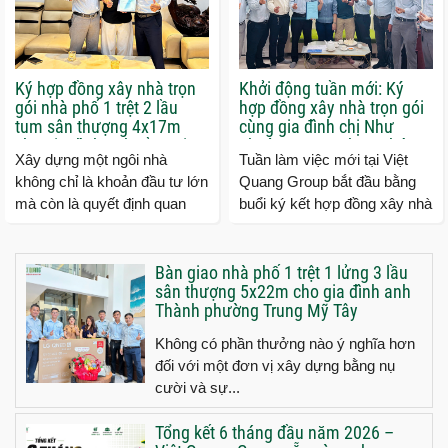
Ký hợp đồng xây nhà trọn
Khởi động tuần mới: Ký
gói nhà phố 1 trệt 2 lầu
hợp đồng xây nhà trọn gói
tum sân thượng 4x17m
cùng gia đình chị Như
cho gia đình anh Cầu tại
phường Tăng Nhơn Phú
Xây dựng một ngôi nhà
Tuần làm việc mới tại Việt
Quận 9 TP.HCM
tP.HCM
không chỉ là khoản đầu tư lớn
Quang Group bắt đầu bằng
mà còn là quyết định quan
buổi ký kết hợp đồng xây nhà
trọng đối với mỗi gia đình. Vì
trọn gói cùng gia đình chị
vậy, việc lựa...
Như ngụ phường Tăng...
Bàn giao nhà phố 1 trệt 1 lửng 3 lầu
sân thượng 5x22m cho gia đình anh
Thành phường Trung Mỹ Tây
Không có phần thưởng nào ý nghĩa hơn
đối với một đơn vị xây dựng bằng nụ
cười và sự...
Tổng kết 6 tháng đầu năm 2026 –