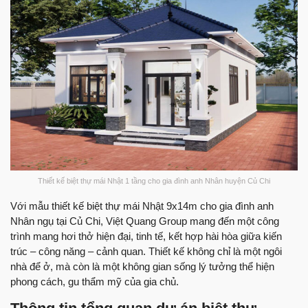
Thiết kế biệt thự mái Nhật 1 tầng cho gia đình anh Nhân huyện Củ Chi
Với mẫu thiết kế biệt thự mái Nhật 9x14m cho gia đình anh
Nhân ngụ tại Củ Chi, Việt Quang Group mang đến một công
trình mang hơi thở hiện đại, tinh tế, kết hợp hài hòa giữa kiến
trúc – công năng – cảnh quan. Thiết kế không chỉ là một ngôi
nhà để ở, mà còn là một không gian sống lý tưởng thể hiện
phong cách, gu thẩm mỹ của gia chủ.