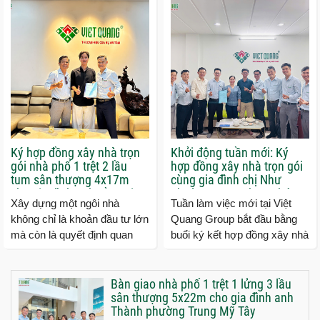
Tây, TP.HCM....
Ký hợp đồng xây nhà trọn
Khởi động tuần mới: Ký
gói nhà phố 1 trệt 2 lầu
hợp đồng xây nhà trọn gói
tum sân thượng 4x17m
cùng gia đình chị Như
cho gia đình anh Cầu tại
phường Tăng Nhơn Phú
Xây dựng một ngôi nhà
Tuần làm việc mới tại Việt
Quận 9 TP.HCM
tP.HCM
không chỉ là khoản đầu tư lớn
Quang Group bắt đầu bằng
mà còn là quyết định quan
buổi ký kết hợp đồng xây nhà
trọng đối với mỗi gia đình. Vì
trọn gói cùng gia đình chị
vậy, việc lựa...
Như ngụ phường Tăng...
Bàn giao nhà phố 1 trệt 1 lửng 3 lầu
sân thượng 5x22m cho gia đình anh
Thành phường Trung Mỹ Tây