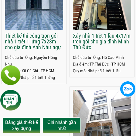
Thiết kế thi công trọn gói
Xây nhà 1 trệt 1 lầu 4x17m
nhà 1 trệt 1 lửng 7x28m
trọn gói cho gia đình Minh
cho gia đình Anh Như ngự
Thủ Đức
tại Củ Chi
Chủ đầu tư: Ông. Nguyễn Hồng
Chủ đầu tư: Ông. Hồ Cao Minh
Như
Địa điểm: TP.Thủ Đức - TP.HCM
Địa điểm: Xã Củ Chi - TP.HCM
Quy mô: Nhà phố 1 trệt 1 lầu
Quy mô: Nhà phố 1 trệt 1 lửng
Bảng giá thiết kế
Chi nhánh gần
xây dựng
nhất