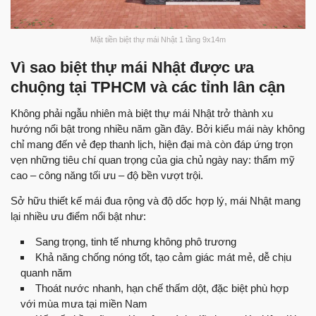
Mặt tiền biệt thự mái Nhật 1 tầng 9x14m
Vì sao biệt thự mái Nhật được ưa
chuộng tại TPHCM và các tỉnh lân cận
Không phải ngẫu nhiên mà biệt thự mái Nhật trở thành xu
hướng nổi bật trong nhiều năm gần đây. Bởi kiểu mái này không
chỉ mang đến vẻ đẹp thanh lịch, hiện đại mà còn đáp ứng trọn
vẹn những tiêu chí quan trọng của gia chủ ngày nay: thẩm mỹ
cao – công năng tối ưu – độ bền vượt trội.
Sở hữu thiết kế mái đua rộng và độ dốc hợp lý, mái Nhật mang
lại nhiều ưu điểm nổi bật như:
Sang trọng, tinh tế nhưng không phô trương
Khả năng chống nóng tốt, tạo cảm giác mát mẻ, dễ chịu
quanh năm
Thoát nước nhanh, hạn chế thấm dột, đặc biệt phù hợp
với mùa mưa tại miền Nam