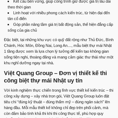
Kết cấu bền vững, giúp công trình giữ được giá trị lâu dài
theo thời gian
Linh hoạt với nhiều phong cách kiến trúc, từ hiện đại đến
tân cổ điển
Góp phần nâng tầm giá trị bất động sản, thể hiện đẳng cấp
sống của gia chủ
Đặc biệt, tại những khu vực có quỹ đất rộng như Thủ Đức, Bình
Chánh, Hóc Môn, Đồng Nai, Long An…, mẫu biệt thự mái Nhật
1 tầng được xem là lựa chọn lý tưởng để kiến tạo không gian
sống tiện nghi, thoáng đãng và mang cảm giác thư thái như một
khu nghỉ dưỡng ngay tại nhà.
Việt Quang Group – Đơn vị thiết kế thi
công biệt thự mái Nhật uy tín
Với kinh nghiệm thực chiến trong lĩnh vực thiết kế kiến trúc – thi
công xây dựng – xây nhà trọn gói, Việt Quang Group luôn đặt
tiêu chí “đúng kỹ thuật – đúng thẩm mỹ – đúng ngân sách” lên
hàng đầu. Mỗi mẫu thiết kế không chỉ đẹp trên phối cảnh, mà
còn đảm bảo tính khả thi khi thi công thực tế, phù hợp quy