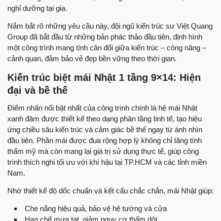
nghỉ dưỡng tại gia.
Nắm bắt rõ những yêu cầu này, đội ngũ kiến trúc sư Việt Quang
Group đã bắt đầu từ những bản phác thảo đầu tiên, định hình
một công trình mang tính cân đối giữa kiến trúc – công năng –
cảnh quan, đảm bảo vẻ đẹp bền vững theo thời gian.
Kiến trúc biệt mái Nhật 1 tầng 9×14: Hiện
đại và bề thế
Điểm nhấn nổi bật nhất của công trình chính là hệ mái Nhật
xanh đậm được thiết kế theo dạng phân tầng tinh tế, tạo hiệu
ứng chiều sâu kiến trúc và cảm giác bề thế ngay từ ánh nhìn
đầu tiên. Phần mái được đua rộng hợp lý không chỉ tăng tính
thẩm mỹ mà còn mang lại giá trị sử dụng thực tế, giúp công
trình thích nghi tối ưu với khí hậu tại TP.HCM và các tỉnh miền
Nam.
Nhờ thiết kế độ dốc chuẩn và kết cấu chắc chắn, mái Nhật giúp:
Che nắng hiệu quả, bảo vệ hệ tường và cửa
Hạn chế mưa tạt, giảm nguy cơ thấm dột