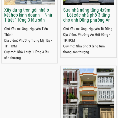
Xây dựng trọn gói nhà ở
Sửa nhà nâng tầng 4x9m
kết hợp kinh doanh – Nhà
– Lột xác nhà phố 3 tầng
1 trệt 1 lửng 3 lầu sân
cho anh Dũng phường An
thượng 5x22m anh Thành
Hội Đông
Chủ đầu tư: Ông. Nguyễn Tiến
Chủ đầu tư: Ông. Nguyễn Trí Dũng
phường Trung Mỹ Tây
Thành
Địa điểm: Phường An Hội Đông -
Địa điểm: Phường Trung Mỹ Tây -
TP.HCM
TP. HCM
Quy mô: Nhà phố 3 tầng tum
Quy mô: Nhà 1 trệt 1 lửng 3 lầu
thang sân thượng
sân thượng