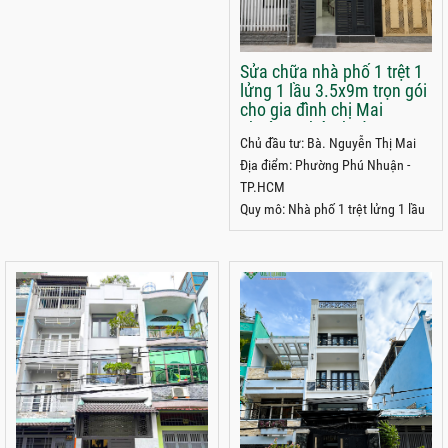
Sửa chữa nhà phố 1 trệt 1
lửng 1 lầu 3.5x9m trọn gói
cho gia đình chị Mai
phường Phú Nhuận
Chủ đầu tư: Bà. Nguyễn Thị Mai
TP.HCM
Địa điểm: Phường Phú Nhuận -
TP.HCM
Quy mô: Nhà phố 1 trệt lửng 1 lầu