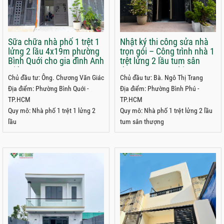
Sữa chữa nhà phố 1 trệt 1
Nhật ký thi công sửa nhà
lửng 2 lầu 4x19m phường
trọn gói – Công trình nhà 1
Bình Quới cho gia đình Anh
trệt lửng 2 lầu tum sân
Giác
thượng 4x15m chị Trang
Chủ đầu tư: Ông. Chương Văn Giác
Chủ đầu tư: Bà. Ngô Thị Trang
phường Bình Phú, TPHCM
Địa điểm: Phường Bình Quới -
Địa điểm: Phường Bình Phú -
TP.HCM
TP.HCM
Quy mô: Nhà phố 1 trệt 1 lửng 2
Quy mô: Nhà phố 1 trệt lửng 2 lầu
lầu
tum sân thượng