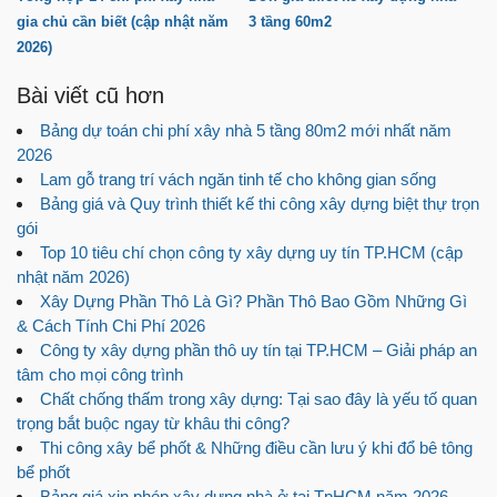
gia chủ cần biết (cập nhật năm
3 tầng 60m2
2026)
Bài viết cũ hơn
Bảng dự toán chi phí xây nhà 5 tầng 80m2 mới nhất năm
2026
Lam gỗ trang trí vách ngăn tinh tế cho không gian sống
Bảng giá và Quy trình thiết kế thi công xây dựng biệt thự trọn
gói
Top 10 tiêu chí chọn công ty xây dựng uy tín TP.HCM (cập
nhật năm 2026)
Xây Dựng Phần Thô Là Gì? Phần Thô Bao Gồm Những Gì
& Cách Tính Chi Phí 2026
Công ty xây dựng phần thô uy tín tại TP.HCM – Giải pháp an
tâm cho mọi công trình
Chất chống thấm trong xây dựng: Tại sao đây là yếu tố quan
trọng bắt buộc ngay từ khâu thi công?
Thi công xây bể phốt & Những điều cần lưu ý khi đổ bê tông
bể phốt
Bảng giá xin phép xây dựng nhà ở tại TpHCM năm 2026