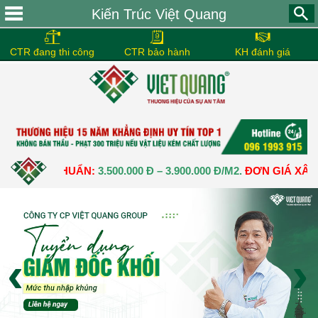
Kiến Trúc Việt Quang
CTR đang thi công
CTR bảo hành
KH đánh giá
THÔ CHUẨN:
3.500.000 Đ – 3.900.000 Đ/M2.
ĐƠN GIÁ XÂY DỰNG
‹
›