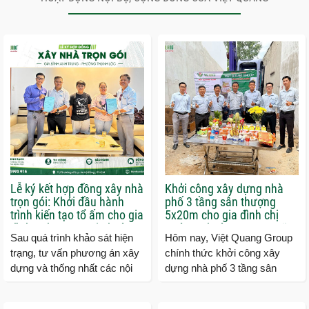
Lễ ký kết hợp đồng xây nhà
Khởi công xây dựng nhà
trọn gói: Khởi đầu hành
phố 3 tầng sân thượng
trình kiến tạo tổ ấm cho gia
5x20m cho gia đình chị
đình anh Trung tại phường
Hường phường Trung Mỹ
Sau quá trình khảo sát hiện
Hôm nay, Việt Quang Group
Thạnh Lộc
Tây
trạng, tư vấn phương án xây
chính thức khởi công xây
dựng và thống nhất các nội
dựng nhà phố 3 tầng sân
dung triển khai, Việt Quang
thượng cho gia đình chị
Group đã chính thức ký...
Hường tại phường Trung Mỹ