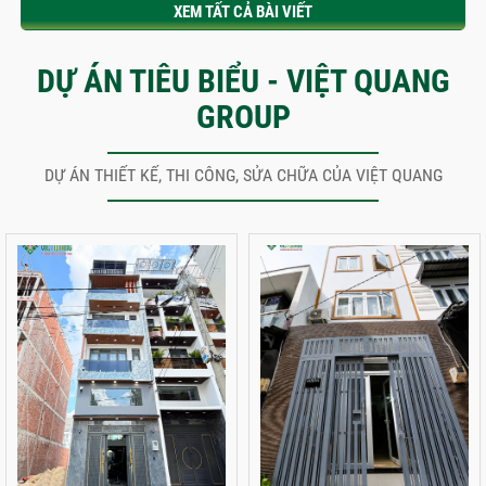
XEM TẤT CẢ BÀI VIẾT
DỰ ÁN TIÊU BIỂU - VIỆT QUANG
GROUP
DỰ ÁN THIẾT KẾ, THI CÔNG, SỬA CHỮA CỦA VIỆT QUANG