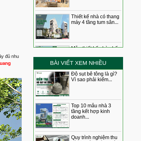
cho gia đình chị Thúy
Anh Tín nói gì về đội ngũ Việt Quang Group
Tổ ấm đầu tiên của đôi
Thiết kế nhà có thang
vợ chống trẻ có gì?
máy 4 tầng tum sân...
ánh giá như thế nào về Việt Quang Group sau quá
Chất lượng thi công
dựng ngôi nhà 3 tầng
xây dựng ra sao?
 lý do chọn Việt Quang Group khi lần đầu xây nhà
“Nhanh – Gọn – Lẹ”
Mẫu thiết kế nhà phố
Anh Minh đánh giá cao
2 tầng tum sân
thực của Cô Thông Hóc Môn khi nhận nhà phố liền kề 3
chất lượng thi công
ầy đủ nhu
thượng...
BÀI VIẾT XEM NHIỀU
của Việt Quang Group
Quang
h Lâm Bình Tân đánh giá như thế nào về chất lượng thi
Bàn giao nhà phố 1 trệt
Độ sụt bê tông là gì?
Vì sao phải kiểm...
Giải pháp thiết kế nhà
3 lầu chú Liệt đánh giá
phố 3 tầng 4x17m
chất lượng thi công ra
ngôi nhà thứ 2 Việt Quang Group được đồng hành cùng
lấy...
sao?
c
1 năm sau bàn giao cô
Top 10 mẫu nhà 3
 Gia chủ người Hoa đánh giá như thế nào về đội ngũ
tầng kết hợp kinh
Nga nói gì về Việt
Top 10 mẫu nhà 3
doanh...
tầng kết hợp kinh
Quang Group
doanh...
 Anh Bảo hoàn toàn tin tưởng Việt Quang Group
An dưỡng tuổi già với
ngôi nhà 1 trệt 2 lầu
Quy trình nghiệm thu
 như tuyệt đối anh Trung dành cho Việt Quang Group