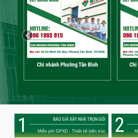
Trụ sở chính – Phường An Hội Đông
Ch
1
2
BÁO GIÁ XÂY NHÀ TRỌN GÓI
Miễn phí GPXD - Thiết kế kiến trúc
M