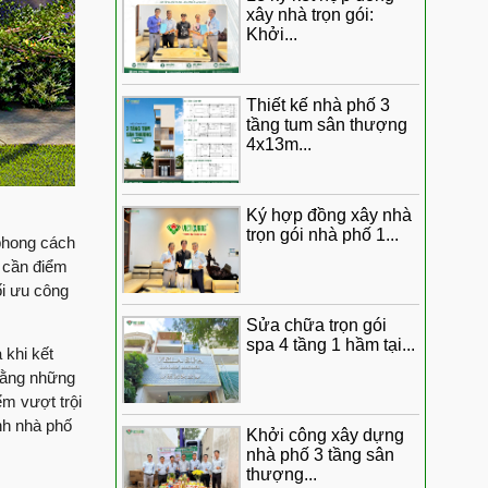
ngày nhận nhà 1 trệt 1
xây nhà trọn gói:
ừ chị An chủ nhân ngôi nhà 1 trệt 1 lửng 2 lầu tum sân
Khởi...
lầu 4x17m
n Quý
Những đánh giá chân
ôi nhà 3 tầng tum sân thượng cùng Việt Quang Group
thật từ anh Giác sau
Thiết kế nhà phố 3
khi hoàn thiện sửa
gì khi nhận ngôi nhà 1 trệt 2 lầu tum sân thượng do
tầng tum sân thượng
chữa nhà
4x13m...
ng
Nhận biệt thự mái Nhật
Quang | Anh Thịnh đánh giá như thế nào?
chị Mai nói gì về chất
Ký hợp đồng xây nhà
lượng thi công của Việt
nh giá từ gia đình anh Hân về công tác thi công xây
trọn gói nhà phố 1...
 phong cách
Quang Group
n cần điểm
Những lời khen có
ối ưu công
 Cúc khi sử dụng dịch vụ sửa nhà trọn gói của Việt
cánh gia đình anh
Sửa chữa trọn gói
Nghĩa dành trọn cho
spa 4 tầng 1 hầm tại...
a chữa trọn gói, Anh Dỹ nói gì về đội ngũ Việt Quang
 khi kết
chất lượng thi công
 bằng những
của đội ngũ Việt
m vượt trội
Quang Group
riết nói gì về chất lượng thi công của Việt Quang
nh nhà phố
Khởi công xây dựng
Bàn giao siêu phẩm
nhà phố 3 tầng sân
nhà phố tân cổ điển
 gian nghỉ dưỡng giữa lòng thành phố
thượng...