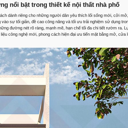
Chị Thơm nói gì về
g nổi bật trong thiết kế nội thất nhà phố
Ngày bàn giao – Kh
 cách dành riêng cho những người dân yêu thích lối sống mới, cởi mở
vào sự tối giản, đề cao công năng và tối ưu trải nghiệm sử dụng tro
9.5/10 điểm hài lòn
i những đường nét rõ ràng, mạnh mẽ, hạn chế tối đa chi tiết rườm ra. 
mới
hất liệu công nghệ mới, phong cách hiện đại ưu tiến mặt bằng mở, cửa l
Nụ cười của anh Hùn
Việt Quang Group
Anh Sơn quận 12 nói
Quang Group?
Nhận nhà mới chị Tr
Quang Group
Vì sao anh Đạo tin
Sửa chữa nhà phố | 
Việt Quang Group?
Nhận nhà 1 trệt 2 l
thi công?