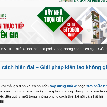
Những lời khen có c
công của đội ngũ V
Bàn giao siêu phẩm 
Tổ ấm đầu tiên của 
ra sao?
“Nhanh – Gọn – Lẹ”
Quang Group
 THẤT
» Thiết kế nội thất nhà phố 3 tầng phong cách hiện đại – Giải 
Bàn giao nhà phố 1 
1 năm sau bàn giao
 cách hiện đại – Giải pháp kiến tạo không g
An dưỡng tuổi già v
Ninh
Lần đầu xây nhà vợ
 với mỗi gia đình khi có nhu cầu
xây dựng nhà ở
hoặc
sửa chữa n
như thế nào?
u bạn cần tìm và nghiên cứu kỹ lưỡng trước khi áp dụng cho tổ ấm tro
hiệu đến quý vị một trong những phong cách thiết kế nổi bật nhất hiện
“Tuyệt vời” mỹ từ 
õi.