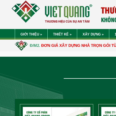
GIỚI THIỆU
»
THIẾT KẾ
»
XÂY DỰNG
»
Đ/M2.
ĐƠN GIÁ XÂY DỰNG NHÀ TRỌN GÓI TỪ
5.050.000 Đ – 6.