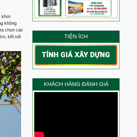
 siêu phẩm nhà phố dịch vụ 3 tầng tum sân thượng?
ẳng định năng lực thi công của Việt Quang Group
, khơi
ng không
g – Niềm vui trọn vẹn của anh Ty trong ngày nhận nhà
Lựa chọn các
TIỆN ÍCH
ớn, kết nối
g là thành quả lớn nhất cho năng lực thi công của
 gì về chất lượng thi công xây nhà trọn gói của Việt
ang Bình Thạnh nói gì về chất lượng thi công của Việt
KHÁCH HÀNG ĐÁNH GIÁ
 chọn Việt Quang Group sửa chữa nhà?
Anh Thắng nói gì về chất lượng thi công của đội ngũ
ầu sau sửa chữa trọn gói chị Điệp nói gì về chất lượng