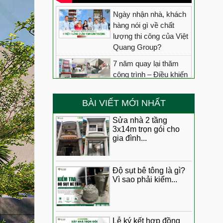
độ” chị Thư đánh giá 10/10 cho chất lượng thi công
Ngày nhận nhà, khách
hàng nói gì về chất
lượng thi công của Việt
nụ cười – Chị Liên hài lòng và cảm ơn đội ngũ Việt
Quang Group?
7 năm quay lại thăm
Chị Kiều đánh giá chất lượng thi công của Việt Quang
công trình – Điều khiến
?
chúng tôi tự hào nhất
inh dành 9/10 điểm cho chất lượng thi công của đội
không phải lời nói, mà
BÀI VIẾT MỚI NHẤT
oup
là chất lượng vẫn
được thời gian chứng
Sửa nhà 2 tầng
ảo khi Việt Quang Group bàn giao nhà sau chửa
3x14m trọn gói cho
minh
gia đình...
“Chất lượng tốt – Đúng
ng tinh khiết Sài Gòn nói gì về chất lượng công trình
tiến độ” Anh Tiến giành
gói?
những lời khen cho đội
Độ sụt bê tông là gì?
ngoạn mục” Anh Nghi dành bao nhiêu điểm cho Việt
ngũ Việt Quang sau
Vì sao phải kiểm...
khi nhận nhà
húc đánh giá chất lượng thi công của Việt Quang
Anh Minh nói gì về đội
?
ngũ Việt Quang Group
Lễ ký kết hợp đồng