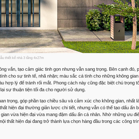
Nhận xét trực tiếp t
thượng phường Tâ
60 ngày lột xác ng
Anh An có cảm nhận 
Việt Quang xây dự
Sửa nhà cùng Việt 
ẫu thiết kế nhà 3 tầng 4x27m
Lắng nghe ý kiến đá
ông vắn, tạo cảm giác tinh gọn nhưng vẫn sang trọng. Bên cạnh đó,
dựng
 tính cho sự tinh tế, nhã nhặn; màu sắc cá tính cho những không gia
hợp lý để tránh rối mắt. Phong cách này cũng đặc biệt chú trọng t
Những ý kiến của cô
 lại sự thuận tiện tối đa cho người sử dụng.
Quang Group
Bàn giao nhà phố sử
an trọng, góp phần tạo chiều sâu và cảm xúc cho không gian, nhất là
Group
 thất hiện đại thường giản lược chi tiết, nhưng vẫn có thể tạo dấu ấn
ng gian vừa hiện đại vừa mang đậm dấu ấn cá nhân. Nhờ những ưu điể
Bàn giao nhà | Chị T
ội thất hiện đại đang trở thành lựa chọn hàng đầu trong các công trì
Group
Review nhà | Không