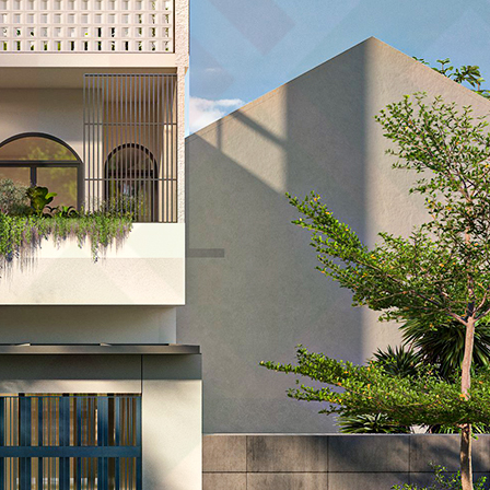
“Nhanh – Đúng tiến 
Việt Quang Group
Trọn niềm tin, trao 
Quang Group
Sửa chữa nhà phố | 
Group như thế nào
Anh Mông ngụ Tây N
ngũ Việt Quang Gr
Cảm nghĩ của anh B
chữa?
Chủ công ty nước uố
sau sửa chữa trọn 
Ngôi nhà “lột xác 
Quang Group?
Nhận nhà mới Anh P
Group như thế nào