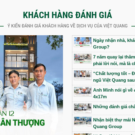
KHÁCH HÀNG ĐÁNH GIÁ
Ý KIẾN ĐÁNH GIÁ KHÁCH HÀNG VỀ DỊCH VỤ CỦA VIỆT QUANG
Ngày nhận nhà, khác
Group?
7 năm quay lại thăm
phải lời nói, mà là
“Chất lượng tốt – Đ
ngũ Việt Quang sau
Anh Minh nói gì về 
4x17m
Những đánh giá châ
Nhận biệt thự mái N
Quang Group