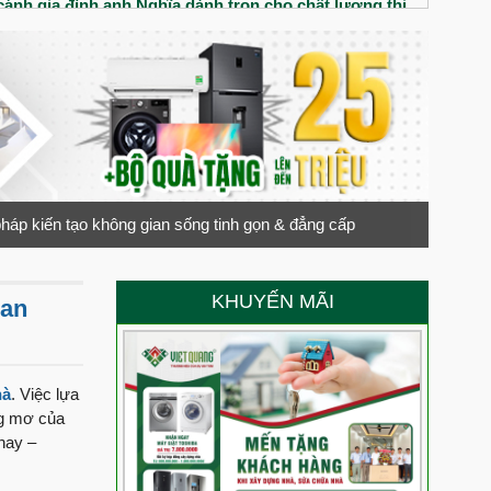
ánh gia đình anh Nghĩa dành trọn cho chất lượng thi
iệt Quang Group
nhà phố tân cổ điển cho gia đình chị Thúy
đôi vợ chống trẻ có gì? Chất lượng thi công xây dựng
 Anh Minh đánh giá cao chất lượng thi công của Việt
pháp kiến tạo không gian sống tinh gọn & đẳng cấp
trệt 3 lầu chú Liệt đánh giá chất lượng thi công ra sao?
 cô Nga nói gì về Việt Quang Group
KHUYẾN MÃI
ian
ới ngôi nhà 1 trệt 2 lầu cùng gia đình Cô Nga tại Tây
 chồng Anh Hào chị Quyên đánh giá Việt Quang Group
hà
. Việc lựa
ng mơ của
 nay –
anh Cảnh dành cho Việt Quang Group