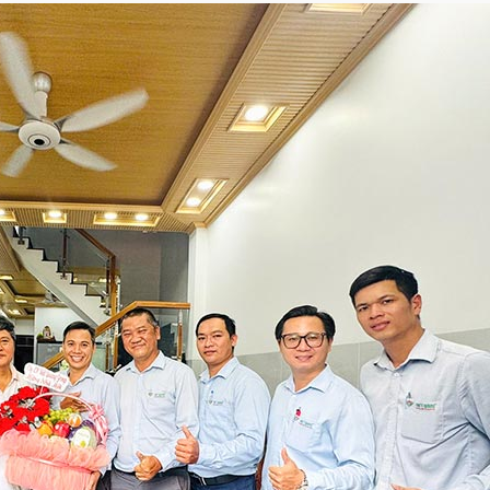
Chị Thơm nói gì về
Ngày bàn giao – Kh
9.5/10 điểm hài lòn
mới
Nụ cười của anh Hùn
Việt Quang Group
Anh Sơn quận 12 nói
Quang Group?
Nhận nhà mới chị Tr
Quang Group
Vì sao anh Đạo tin
Sửa chữa nhà phố | 
Việt Quang Group?
Nhận nhà 1 trệt 2 l
thi công?