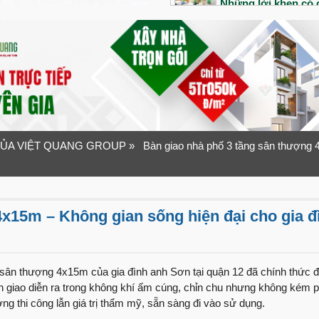
Những lời khen có c
công của đội ngũ V
Bàn giao siêu phẩm 
Tổ ấm đầu tiên của 
ra sao?
“Nhanh – Gọn – Lẹ”
Quang Group
ỦA VIỆT QUANG GROUP
» Bàn giao nhà phố 3 tầng sân thượng 4
Bàn giao nhà phố 1 
1 năm sau bàn giao
x15m – Không gian sống hiện đại cho gia đ
An dưỡng tuổi già v
Ninh
Lần đầu xây nhà vợ
như thế nào?
g sân thượng 4x15m của gia đình anh Sơn tại quận 12 đã chính thức
àn giao diễn ra trong không khí ấm cúng, chỉn chu nhưng không kém 
“Tuyệt vời” mỹ từ 
ợng thi công lẫn giá trị thẩm mỹ, sẵn sàng đi vào sử dụng.