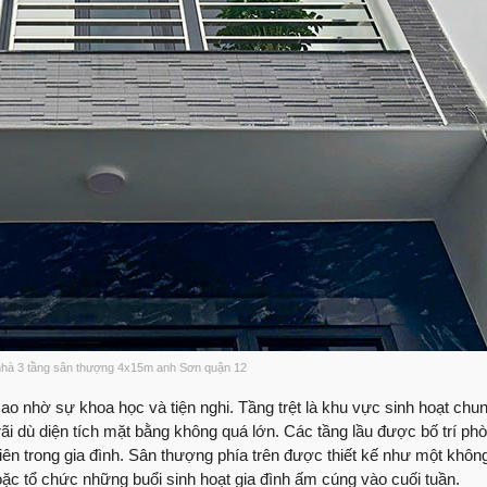
Bàn giao nhà phố | 
Anh Tiến Quận 12 đ
trình thi công xây 
Bác sĩ Khôi chia sẻ
Những chi sẻ chân 
tầng
Trao tay tổ ấm | An
công
Nhân đôi niềm vui 
anh Hải Tp. Thủ Đứ
Bàn giao nhà phố |
 nhà 3 tầng sân thượng 4x15m anh Sơn quận 12
Việt Quang Group
ao nhờ sự khoa học và tiện nghi. Tầng trệt là khu vực sinh hoạt chu
Sửa chữa nhà phố |
ãi dù diện tích mặt bằng không quá lớn. Các tầng lầu được bố trí ph
viên trong gia đình. Sân thượng phía trên được thiết kế như một khô
9.5/10 số điểm gần
oặc tổ chức những buổi sinh hoạt gia đình ấm cúng vào cuối tuần.