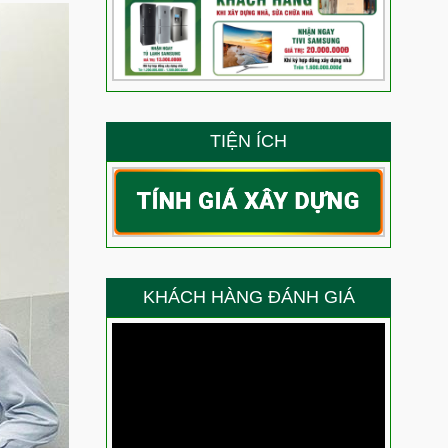
 siêu phẩm nhà phố dịch vụ 3 tầng tum sân thượng?
ẳng định năng lực thi công của Việt Quang Group
g – Niềm vui trọn vẹn của anh Ty trong ngày nhận nhà
TIỆN ÍCH
g là thành quả lớn nhất cho năng lực thi công của
 gì về chất lượng thi công xây nhà trọn gói của Việt
ang Bình Thạnh nói gì về chất lượng thi công của Việt
KHÁCH HÀNG ĐÁNH GIÁ
 chọn Việt Quang Group sửa chữa nhà?
Anh Thắng nói gì về chất lượng thi công của đội ngũ
ầu sau sửa chữa trọn gói chị Điệp nói gì về chất lượng