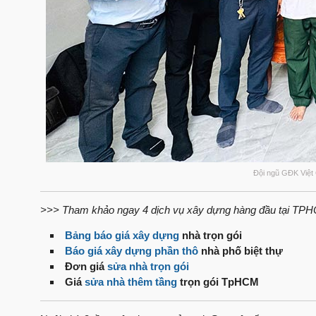
Đội ngũ GĐK Việt
>>> Tham khảo ngay 4 dịch vụ xây dựng hàng đầu tại TP
Bảng báo giá xây dựng
nhà trọn gói
Báo giá xây dựng phần thô
nhà phố biệt thự
Đơn giá
sửa nhà trọn gói
Giá
sửa nhà thêm tầng
trọn gói TpHCM