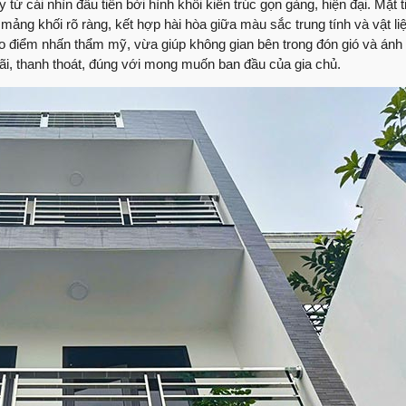
ừ cái nhìn đầu tiên bởi hình khối kiến trúc gọn gàng, hiện đại. Mặt 
Nhận xét trực tiếp t
 mảng khối rõ ràng, kết hợp hài hòa giữa màu sắc trung tính và vật li
thượng phường Tâ
ạo điểm nhấn thẩm mỹ, vừa giúp không gian bên trong đón gió và ánh
60 ngày lột xác ng
ãi, thanh thoát, đúng với mong muốn ban đầu của gia chủ.
Anh An có cảm nhận 
Việt Quang xây dự
Sửa nhà cùng Việt 
Lắng nghe ý kiến đá
dựng
Những ý kiến của cô
Quang Group
Bàn giao nhà phố sử
Group
Bàn giao nhà | Chị T
Group
Review nhà | Không