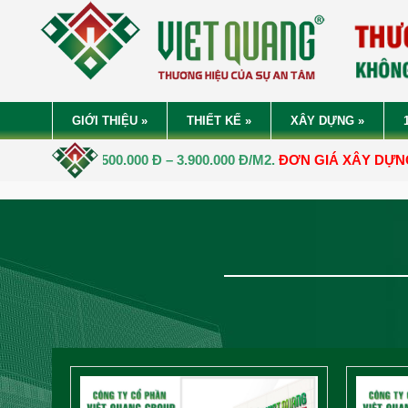
GIỚI THIỆU
»
THIẾT KẾ
»
XÂY DỰNG
»
3.500.000 Đ – 3.900.000 Đ/M2.
ĐƠN GIÁ XÂY DỰNG NHÀ TRỌN 