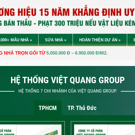
1000+ MẪU NHÀ
»
SỬA NHÀ
»
HOÀN THIỆN DỰ ÁN
»
GÓI TỪ
5.050.000 Đ – 6.950.000 Đ/M2.
HỆ THỐNG VIỆT QUANG GROUP
HỆ THỐNG 7 CHI NHÁNH CỦA VIỆT QUANG GROUP.
TPHCM
TP. Thủ Đức