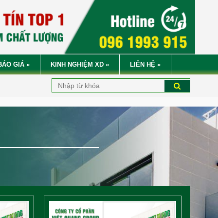
BÁO GIÁ
»
KINH NGHIỆM XD
»
LIÊN HỆ
»
CÔNG TY CỔ PHẦN
VIỆT QUANG GRO