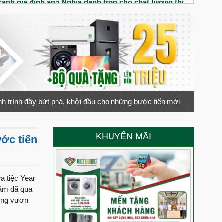
ánh gia đình anh Nghĩa dành trọn cho chất lượng thi
iệt Quang Group
nhà phố tân cổ điển cho gia đình chị Thúy
đôi vợ chống trẻ có gì? Chất lượng thi công xây dựng
 Anh Minh đánh giá cao chất lượng thi công của Việt
h trình đầy bứt phá, khởi đầu cho những bước tiến mới
trệt 3 lầu chú Liệt đánh giá chất lượng thi công ra sao?
 cô Nga nói gì về Việt Quang Group
KHUYẾN MÃI
ớc tiến
ới ngôi nhà 1 trệt 2 lầu cùng gia đình Cô Nga tại Tây
 chồng Anh Hào chị Quyên đánh giá Việt Quang Group
a tiệc Year
năm đã qua
gừng vươn
anh Cảnh dành cho Việt Quang Group