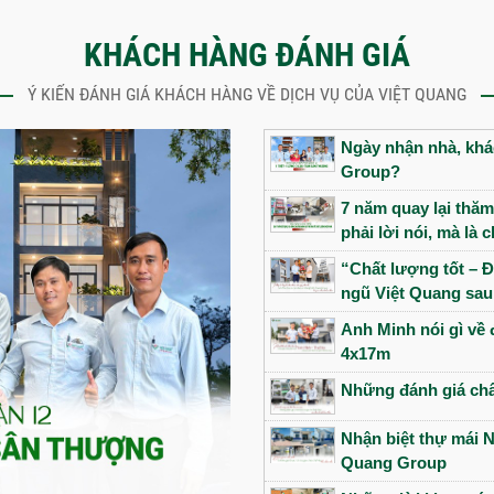
KHÁCH HÀNG ĐÁNH GIÁ
Ý KIẾN ĐÁNH GIÁ KHÁCH HÀNG VỀ DỊCH VỤ CỦA VIỆT QUANG
Ngày nhận nhà, khác
Group?
7 năm quay lại thăm
phải lời nói, mà là
“Chất lượng tốt – Đ
ngũ Việt Quang sau
Anh Minh nói gì về 
4x17m
Những đánh giá châ
Nhận biệt thự mái N
Quang Group