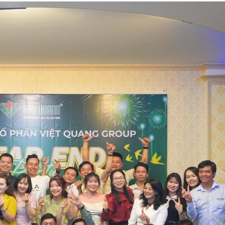
Chị Thơm nói gì về
Ngày bàn giao – Kh
9.5/10 điểm hài lòn
mới
Nụ cười của anh Hùn
Việt Quang Group
Anh Sơn quận 12 nói
Quang Group?
Nhận nhà mới chị Tr
Quang Group
Vì sao anh Đạo tin
Sửa chữa nhà phố | 
Việt Quang Group?
Nhận nhà 1 trệt 2 l
thi công?