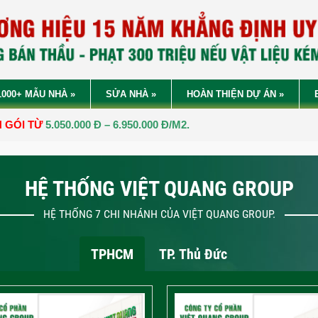
1000+ MẪU NHÀ
»
SỬA NHÀ
»
HOÀN THIỆN DỰ ÁN
»
Đ – 6.950.000 Đ/M2.
CÔN
HỆ THỐNG VIỆT QUANG GROUP
HỆ THỐNG 7 CHI NHÁNH CỦA VIỆT QUANG GROUP.
TPHCM
TP. Thủ Đức