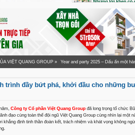
Những lời khen có c
công của đội ngũ V
Bàn giao siêu phẩm 
Tổ ấm đầu tiên của 
ra sao?
“Nhanh – Gọn – Lẹ”
Quang Group
ỦA VIỆT QUANG GROUP
» Year and party 2025 – Dấu ấn một hàn
Bàn giao nhà phố 1 
1 năm sau bàn giao
h trình đầy bứt phá, khởi đầu cho những bư
An dưỡng tuổi già v
Ninh
Lần đầu xây nhà vợ
i năm,
Công ty Cổ phần Việt Quang Group
đã long trọng tổ chức Bữ
như thế nào?
 Lãnh đạo cùng toàn thể đội ngũ Việt Quang Group cùng nhìn lại một 
ời khẳng định tinh thần đoàn kết, trách nhiệm và khát vọng không n
“Tuyệt vời” mỹ từ 
ng.