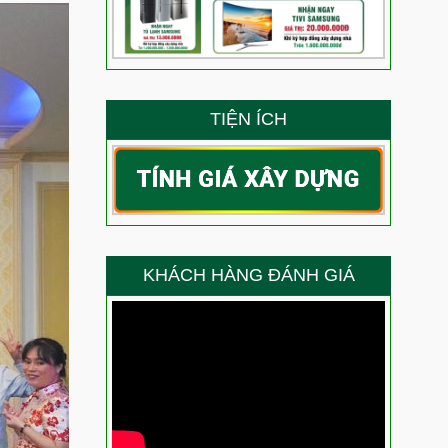
 siêu phẩm nhà phố dịch vụ 3 tầng tum sân thượng?
ẳng định năng lực thi công của Việt Quang Group
g – Niềm vui trọn vẹn của anh Ty trong ngày nhận nhà
TIỆN ÍCH
g là thành quả lớn nhất cho năng lực thi công của
 gì về chất lượng thi công xây nhà trọn gói của Việt
ang Bình Thạnh nói gì về chất lượng thi công của Việt
KHÁCH HÀNG ĐÁNH GIÁ
 chọn Việt Quang Group sửa chữa nhà?
Anh Thắng nói gì về chất lượng thi công của đội ngũ
ầu sau sửa chữa trọn gói chị Điệp nói gì về chất lượng