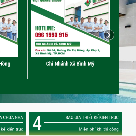
c
Chi nhánh Phường Tân Bình
Ch
4
ỬA CHỮA NHÀ
BÁO GIÁ THIẾT KẾ KIẾN TRÚC
 kế kiến trúc
Miễn phí khi thi công