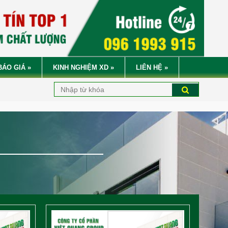
BÁO GIÁ
»
KINH NGHIỆM XD
»
LIÊN HỆ
»
G TY CỔ PHẦN
VIỆT QUANG GROUP
XIN KÍNH CHÀO QUÝ VỊ