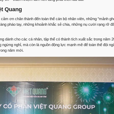
Nhận xét trực tiếp t
iệt Quang
thượng phường Tâ
60 ngày lột xác ng
ời cảm ơn chân thành đến toàn thể cán bộ nhân viên, những “mảnh g
ràng pháo tay, những khoảnh khắc sẻ chia, những nụ cười rạng rỡ đã
Anh An có cảm nhận 
Việt Quang xây dự
ng dành cho các cá nhân, tập thể có thành tích xuất sắc trong năm 
Sửa nhà cùng Việt 
 ngừng nghỉ, mà còn là nguồn động lực mạnh mẽ để toàn thể đội ngũ
trong năm mới.
Lắng nghe ý kiến đá
dựng
Những ý kiến của cô
Quang Group
Bàn giao nhà phố sử
Group
Bàn giao nhà | Chị T
Group
Review nhà | Không