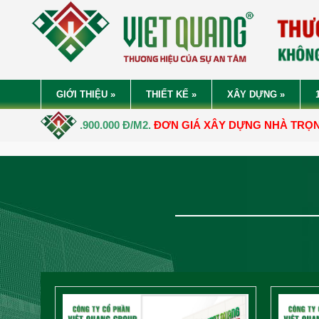
GIỚI THIỆU
»
THIẾT KẾ
»
XÂY DỰNG
»
0.000 Đ/M2.
ĐƠN GIÁ XÂY DỰNG NHÀ TRỌN GÓI TỪ
5.050.000 