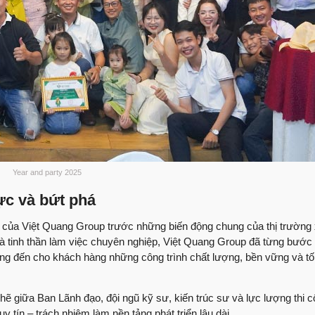
“Nhanh – Đúng tiến 
Việt Quang Group
Trọn niềm tin, trao 
Quang Group
Sửa chữa nhà phố | 
Group như thế nào
Anh Mông ngụ Tây N
ngũ Việt Quang Gr
Cảm nghĩ của anh B
Year and party 2025
chữa?
ực và bứt phá
Chủ công ty nước uố
sau sửa chữa trọn 
 của Việt Quang Group trước những biến động chung của thị trường
và tinh thần làm việc chuyên nghiệp, Việt Quang Group đã từng bước
Ngôi nhà “lột xác 
mang đến cho khách hàng những công trình chất lượng, bền vững và tố
Quang Group?
Nhận nhà mới Anh P
hẽ giữa Ban Lãnh đạo, đội ngũ kỹ sư, kiến trúc sư và lực lượng thi c
Group như thế nào
uy tín – trách nhiệm làm nền tảng phát triển lâu dài.