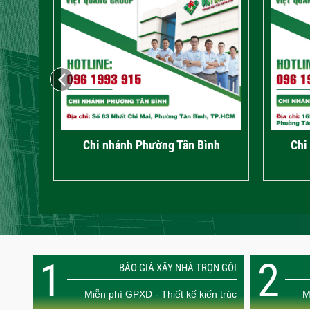
Trụ sở chính – Phường An Hội Đông
Ch
1
2
BÁO GIÁ XÂY NHÀ TRỌN GÓI
Miễn phí GPXD - Thiết kế kiến trúc
M