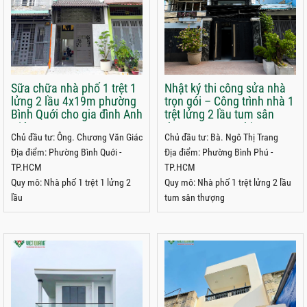
Sữa chữa nhà phố 1 trệt 1
Nhật ký thi công sửa nhà
lửng 2 lầu 4x19m phường
trọn gói – Công trình nhà 1
Bình Quới cho gia đình Anh
trệt lửng 2 lầu tum sân
Giác
thượng 4x15m chị Trang
Chủ đầu tư: Ông. Chương Văn Giác
Chủ đầu tư: Bà. Ngô Thị Trang
phường Bình Phú, TPHCM
Địa điểm: Phường Bình Quới -
Địa điểm: Phường Bình Phú -
TP.HCM
TP.HCM
Quy mô: Nhà phố 1 trệt 1 lửng 2
Quy mô: Nhà phố 1 trệt lửng 2 lầu
lầu
tum sân thượng