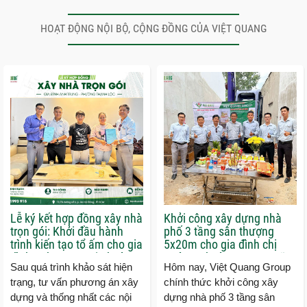
HOẠT ĐỘNG NỘI BỘ, CỘNG ĐỒNG CỦA VIỆT QUANG
Lễ ký kết hợp đồng xây nhà
Khởi công xây dựng nhà
trọn gói: Khởi đầu hành
phố 3 tầng sân thượng
trình kiến tạo tổ ấm cho gia
5x20m cho gia đình chị
đình anh Trung tại phường
Hường phường Trung Mỹ
Sau quá trình khảo sát hiện
Hôm nay, Việt Quang Group
Thạnh Lộc
Tây
trạng, tư vấn phương án xây
chính thức khởi công xây
dựng và thống nhất các nội
dựng nhà phố 3 tầng sân