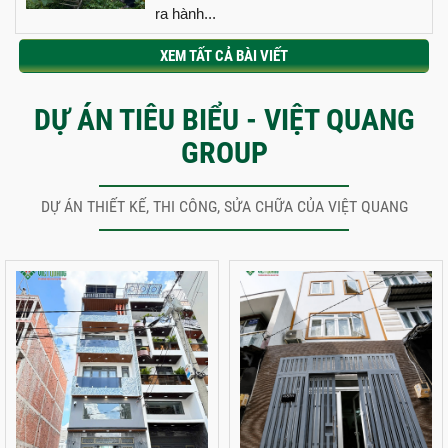
ra hành...
XEM TẤT CẢ BÀI VIẾT
DỰ ÁN TIÊU BIỂU - VIỆT QUANG
GROUP
DỰ ÁN THIẾT KẾ, THI CÔNG, SỬA CHỮA CỦA VIỆT QUANG