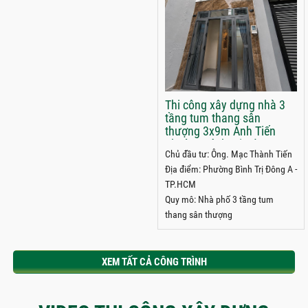
Thi công xây dựng nhà 3
tầng tum thang sân
thượng 3x9m Anh Tiến
phường Bình Trị Đông A,
Chủ đầu tư: Ông. Mạc Thành Tiến
TPHCM
Địa điểm: Phường Bình Trị Đông A -
TP.HCM
Quy mô: Nhà phố 3 tầng tum
thang sân thượng
XEM TẤT CẢ CÔNG TRÌNH