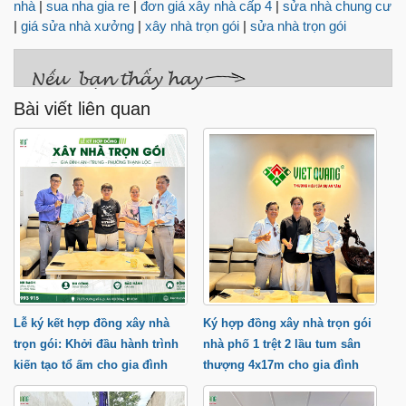
nhà
|
sua nha gia re
|
đơn giá xây nhà cấp 4
|
sửa nhà chung cư
|
giá sửa nhà xưởng
|
xây nhà trọn gói
|
sửa nhà trọn gói
Bài viết liên quan
Lễ ký kết hợp đồng xây nhà
Ký hợp đồng xây nhà trọn gói
trọn gói: Khởi đầu hành trình
nhà phố 1 trệt 2 lầu tum sân
kiến tạo tổ ấm cho gia đình
thượng 4x17m cho gia đình
anh Trung tại phường Thạnh
anh Cầu tại Quận 9 TP.HCM