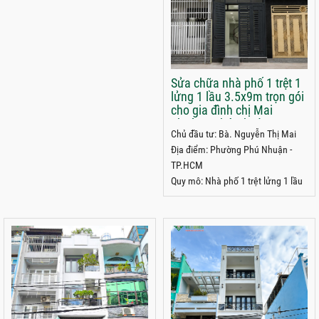
Sửa chữa nhà phố 1 trệt 1
lửng 1 lầu 3.5x9m trọn gói
cho gia đình chị Mai
phường Phú Nhuận
Chủ đầu tư: Bà. Nguyễn Thị Mai
TP.HCM
Địa điểm: Phường Phú Nhuận -
TP.HCM
Quy mô: Nhà phố 1 trệt lửng 1 lầu