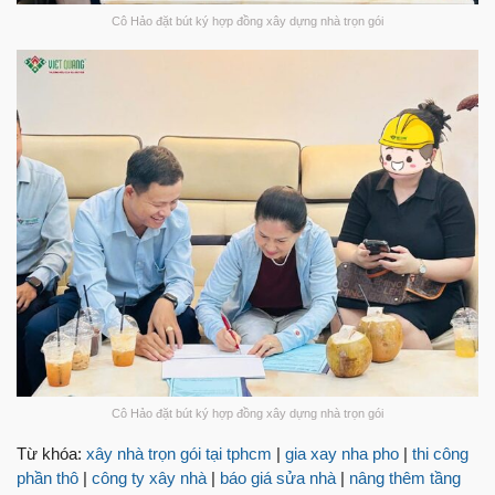
Cô Hảo đặt bút ký hợp đồng xây dựng nhà trọn gói
Cô Hảo đặt bút ký hợp đồng xây dựng nhà trọn gói
Từ khóa:
xây nhà trọn gói tại tphcm
|
gia xay nha pho
|
thi công
phần thô
|
công ty xây nhà
|
báo giá sửa nhà
|
nâng thêm tầng