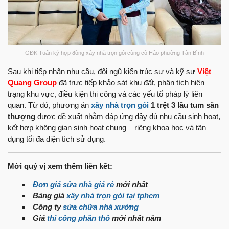
GĐK Tuấn ký hợp đồng xây nhà trọn gói cùng cô Hảo phường Tân Bình
Sau khi tiếp nhận nhu cầu, đội ngũ kiến trúc sư và kỹ sư
Việt
Quang Group
đã trực tiếp khảo sát khu đất, phân tích hiện
trạng khu vực, điều kiện thi công và các yếu tố pháp lý liên
quan. Từ đó, phương án
xây nhà trọn gói
1 trệt 3 lầu tum sân
thượng
được đề xuất nhằm đáp ứng đầy đủ nhu cầu sinh hoạt,
kết hợp không gian sinh hoạt chung – riêng khoa học và tận
dụng tối đa diện tích sử dụng.
Mời quý vị xem thêm liên kết:
Đơn giá sửa nhà giá rẻ
mới nhất
Bảng giá
xây nhà trọn gói tại tphcm
Công ty
sửa chữa nhà xưởng
Giá
thi công phần thô
mới nhất năm