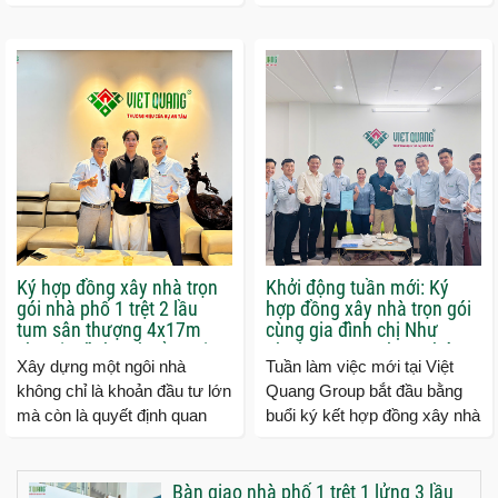
dung triển khai, Việt Quang
thượng cho gia đình chị
Group đã chính thức ký...
Hường tại phường Trung Mỹ
Tây, TP.HCM....
Ký hợp đồng xây nhà trọn
Khởi động tuần mới: Ký
gói nhà phố 1 trệt 2 lầu
hợp đồng xây nhà trọn gói
tum sân thượng 4x17m
cùng gia đình chị Như
cho gia đình anh Cầu tại
phường Tăng Nhơn Phú
Xây dựng một ngôi nhà
Tuần làm việc mới tại Việt
Quận 9 TP.HCM
tP.HCM
không chỉ là khoản đầu tư lớn
Quang Group bắt đầu bằng
mà còn là quyết định quan
buổi ký kết hợp đồng xây nhà
trọng đối với mỗi gia đình. Vì
trọn gói cùng gia đình chị
vậy, việc lựa...
Như ngụ phường Tăng...
Bàn giao nhà phố 1 trệt 1 lửng 3 lầu