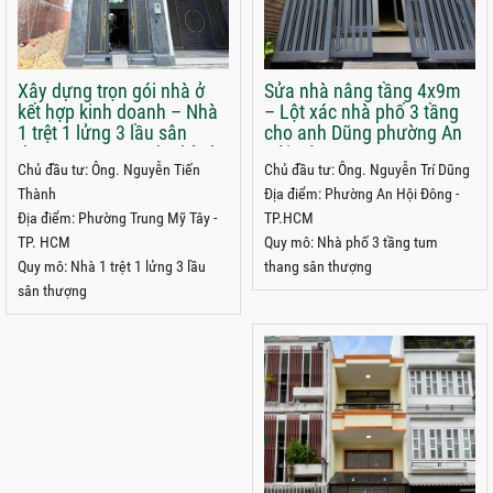
Xây dựng trọn gói nhà ở
Sửa nhà nâng tầng 4x9m
kết hợp kinh doanh – Nhà
– Lột xác nhà phố 3 tầng
1 trệt 1 lửng 3 lầu sân
cho anh Dũng phường An
thượng 5x22m anh Thành
Hội Đông
Chủ đầu tư: Ông. Nguyễn Tiến
Chủ đầu tư: Ông. Nguyễn Trí Dũng
phường Trung Mỹ Tây
Thành
Địa điểm: Phường An Hội Đông -
Địa điểm: Phường Trung Mỹ Tây -
TP.HCM
TP. HCM
Quy mô: Nhà phố 3 tầng tum
Quy mô: Nhà 1 trệt 1 lửng 3 lầu
thang sân thượng
sân thượng