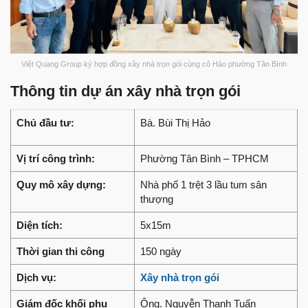
Việt Quang Group ký hợp đồng xây nhà trọn gói cùng cô Hảo phường Tân Bình
Thông tin dự án xây nhà trọn gói
Chủ đầu tư:
Bà. Bùi Thị Hảo
Vị trí công trình:
Phường Tân Bình – TPHCM
Quy mô xây dựng:
Nhà phố 1 trệt 3 lầu tum sân
thượng
Diện tích:
5x15m
Thời gian thi công
150 ngày
Dịch vụ:
Xây nhà trọn gói
Giám đốc khối phụ
Ông. Nguyễn Thanh Tuấn