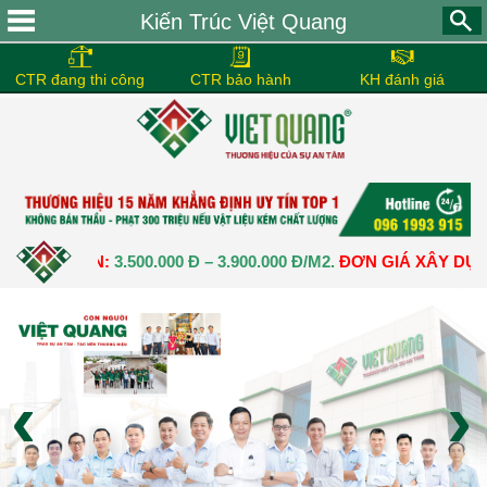
Kiến Trúc Việt Quang
CTR đang thi công
CTR bảo hành
KH đánh giá
CHUẨN:
3.500.000 Đ – 3.900.000 Đ/M2.
ĐƠN GIÁ XÂY DỰNG NHÀ 
‹
›