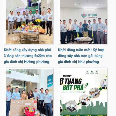
Lộc
Khởi công xây dựng nhà phố
Khởi động tuần mới: Ký hợp
3 tầng sân thượng 5x20m cho
đồng xây nhà trọn gói cùng
gia đình chị Hường phường
gia đình chị Như phường
Trung Mỹ Tây
Tăng Nhơn Phú tP.HCM