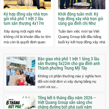
Ký hợp đồng xây nhà trọn
Khởi động tuần mới: Ký
gói nhà phố 1 trệt 2 lầu
hợp đồng xây nhà trọn gói
tum sân thượng 4x17m
cùng gia đình chị Như
cho gia đình anh Cầu tại
phường Tăng Nhơn Phú
Xây dựng một ngôi nhà
Tuần làm việc mới tại Việt
Quận 9 TP.HCM
tP.HCM
không chỉ là khoản đầu tư lớn
Quang Group bắt đầu bằng
mà còn là quyết định quan
buổi ký kết hợp đồng xây nhà
trọng đối với mỗi gia đình. Vì
trọn gói cùng gia đình chị
vậy, việc lựa...
Như ngụ phường Tăng...
Bàn giao nhà phố 1 trệt 1 lửng 3 lầu
sân thượng 5x22m cho gia đình anh
Thành phường Trung Mỹ Tây
Không có phần thưởng nào ý nghĩa hơn
đối với một đơn vị xây dựng bằng nụ
cười và sự...
Tổng kết 6 tháng đầu năm 2026 –
Việt Quang Group sẵn sàng cho
chặng đường bứt phá cuối năm