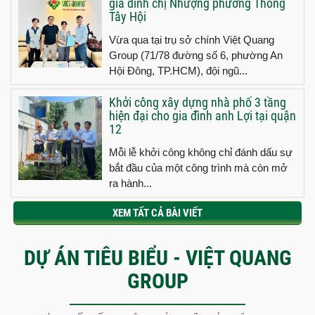
gia đình chị Nhượng phường Thông
Tây Hội
Vừa qua tại trụ sở chính Việt Quang
Group (71/78 đường số 6, phường An
Hội Đông, TP.HCM), đội ngũ...
Khởi công xây dựng nhà phố 3 tầng
hiện đại cho gia đình anh Lợi tại quận
12
Mỗi lễ khởi công không chỉ đánh dấu sự
bắt đầu của một công trình mà còn mở
ra hành...
XEM TẤT CẢ BÀI VIẾT
DỰ ÁN TIÊU BIỂU - VIỆT QUANG
GROUP