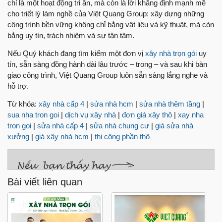
chỉ là một hoạt động tri ân, mà còn là lời khẳng định mạnh mẽ
cho triết lý làm nghề của Việt Quang Group: xây dựng những
công trình bền vững không chỉ bằng vật liệu và kỹ thuật, mà còn
bằng uy tín, trách nhiệm và sự tận tâm.
Nếu Quý khách đang tìm kiếm một đơn vị
xây nhà trọn gói
uy
tín, sẵn sàng đồng hành dài lâu trước – trong – và sau khi bàn
giao công trình, Việt Quang Group luôn sẵn sàng lắng nghe và
hỗ trợ.
Từ khóa:
xây nhà cấp 4
|
sửa nhà hcm
|
sửa nhà thêm tầng
|
sua nha tron goi
|
dịch vụ xây nhà
|
đơn giá xây thô
|
xay nha
tron goi
|
sửa nhà cấp 4
|
sửa nhà chung cư
|
giá sửa nhà
xưởng
|
giá xây nhà hcm
|
thi công phần thô
Bài viết liên quan