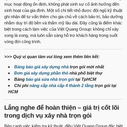
mục hoạt động ổn định, không phát sinh sự cố ảnh hưởng đến
sinh hoạt của gia đình. Một số chi tiết nhỏ được đội ngũ kỹ thuật
ghi nhận để tư vấn thêm cho gia chủ về cách bảo trì, bảo dưỡng
nhằm duy trì độ bền và thẩm mỹ lâu dài. Đây cũng là điểm khác
biệt trong cách làm việc của Việt Quang Group: không chỉ xây
xong là xong, mà luôn sẵn sàng hỗ trợ khách hàng trong suốt
vòng đời công trình.
>>> Quý vị quan tâm vui lòng xem thêm liên kết:
Bảng báo giá xây dựng nhà
trọn gói mới nhất
Đơn giá xây dựng phần thô
nhà phố biệt thự
Bảng
báo giá sửa nhà trọn gói
tại TpHCM
Chi phí
nâng cấp nhà cấp 4 thành 2 tầng
trọn gói tại
HCM
Lắng nghe để hoàn thiện – giá trị cốt lõi
trong dịch vụ xây nhà trọn gói
Bên cạnh việc kiểm tra kỹ thuật, điều Việt Quang Group đặc biệt