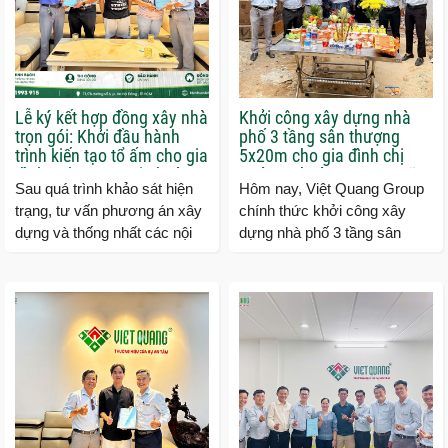
Lễ ký kết hợp đồng xây nhà
Khởi công xây dựng nhà
trọn gói: Khởi đầu hành
phố 3 tầng sân thượng
trình kiến tạo tổ ấm cho gia
5x20m cho gia đình chị
đình anh Trung tại phường
Hường phường Trung Mỹ
Sau quá trình khảo sát hiện
Hôm nay, Việt Quang Group
Thạnh Lộc
Tây
trạng, tư vấn phương án xây
chính thức khởi công xây
dựng và thống nhất các nội
dựng nhà phố 3 tầng sân
dung triển khai, Việt Quang
thượng cho gia đình chị
Group đã chính thức ký...
Hường tại phường Trung Mỹ
Tây, TP.HCM....