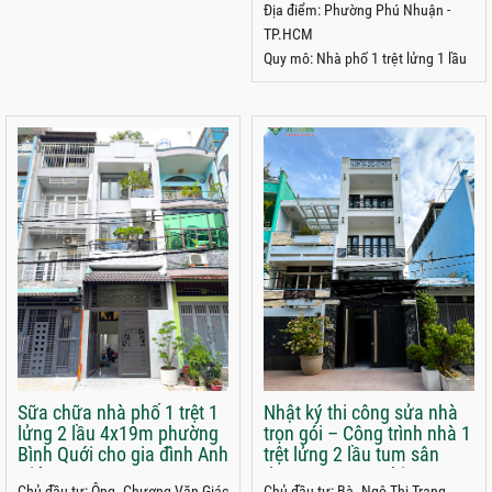
Địa điểm: Phường Phú Nhuận -
TP.HCM
Quy mô: Nhà phố 1 trệt lửng 1 lầu
Sữa chữa nhà phố 1 trệt 1
Nhật ký thi công sửa nhà
lửng 2 lầu 4x19m phường
trọn gói – Công trình nhà 1
Bình Quới cho gia đình Anh
trệt lửng 2 lầu tum sân
Giác
thượng 4x15m chị Trang
Chủ đầu tư: Ông. Chương Văn Giác
Chủ đầu tư: Bà. Ngô Thị Trang