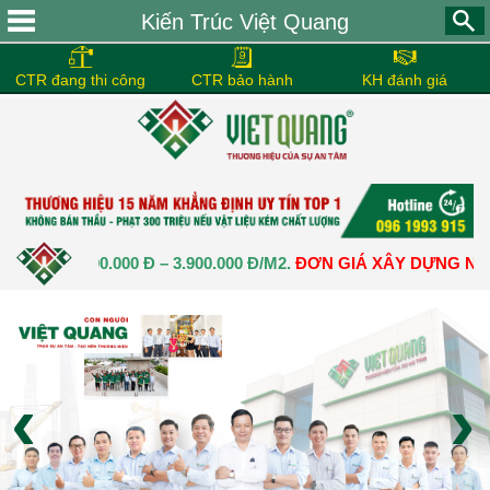
Kiến Trúc Việt Quang
CTR đang thi công
CTR bảo hành
KH đánh giá
N:
3.500.000 Đ – 3.900.000 Đ/M2.
ĐƠN GIÁ XÂY DỰNG NHÀ TRỌ
‹
›