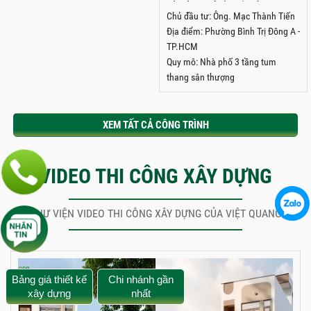
phường Bình Trị Đông A,
Chủ đầu tư: Ông. Mạc Thành Tiến
TPHCM
Địa điểm: Phường Bình Trị Đông A -
TP.HCM
Quy mô: Nhà phố 3 tầng tum
thang sân thượng
XEM TẤT CẢ CÔNG TRÌNH
VIDEO THI CÔNG XÂY DỰNG
THƯ VIỆN VIDEO THI CÔNG XÂY DỰNG CỦA VIỆT QUANG
Bảng giá thiết kế
Chi nhánh gần
xây dựng
nhất