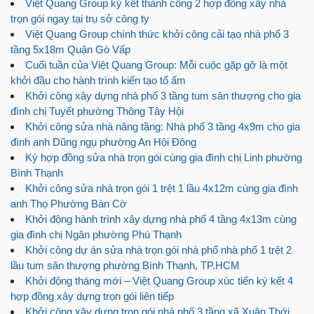
Việt Quang Group ký kết thành công 2 hợp đồng xây nhà
trọn gói ngay tại trụ sở công ty
Việt Quang Group chính thức khởi công cải tạo nhà phố 3
tầng 5x18m Quận Gò Vấp
Cuối tuần của Việt Quang Group: Mỗi cuộc gặp gỡ là một
khởi đầu cho hành trình kiến tạo tổ ấm
Khởi công xây dựng nhà phố 3 tầng tum sân thượng cho gia
đình chị Tuyết phường Thông Tây Hội
Khởi công sửa nhà nâng tầng: Nhà phố 3 tầng 4x9m cho gia
đình anh Dũng ngụ phường An Hội Đông
Ký hợp đồng sửa nhà trọn gói cùng gia đình chị Linh phường
Bình Thạnh
Khởi công sửa nhà trọn gói 1 trệt 1 lầu 4x12m cùng gia đình
anh Thọ Phường Bàn Cờ
Khởi động hành trình xây dựng nhà phố 4 tầng 4x13m cùng
gia đình chị Ngân phường Phú Thạnh
Khởi công dự án sửa nhà trọn gói nhà phố nhà phố 1 trệt 2
lầu tum sân thượng phường Bình Thạnh, TP.HCM
Khởi động tháng mới – Việt Quang Group xúc tiến ký kết 4
hợp đồng xây dựng trọn gói liên tiếp
Khởi công xây dựng trọn gói nhà phố 3 tầng xã Xuân Thới