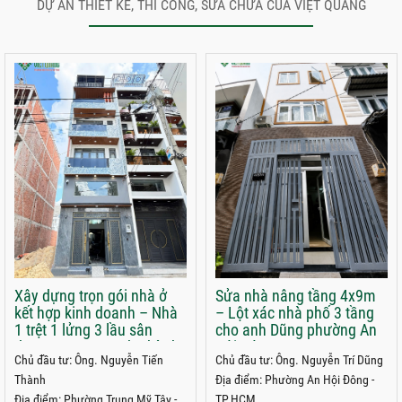
DỰ ÁN THIẾT KẾ, THI CÔNG, SỬA CHỮA CỦA VIỆT QUANG
Xây dựng trọn gói nhà ở
Sửa nhà nâng tầng 4x9m
kết hợp kinh doanh – Nhà
– Lột xác nhà phố 3 tầng
1 trệt 1 lửng 3 lầu sân
cho anh Dũng phường An
thượng 5x22m anh Thành
Hội Đông
Chủ đầu tư: Ông. Nguyễn Tiến
Chủ đầu tư: Ông. Nguyễn Trí Dũng
phường Trung Mỹ Tây
Thành
Địa điểm: Phường An Hội Đông -
Địa điểm: Phường Trung Mỹ Tây -
TP.HCM