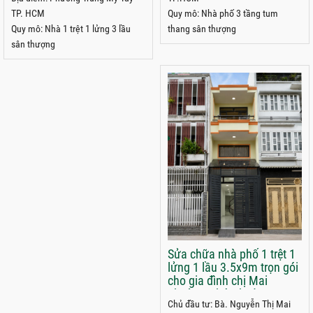
TP. HCM
Quy mô: Nhà phố 3 tầng tum
Quy mô: Nhà 1 trệt 1 lửng 3 lầu
thang sân thượng
sân thượng
Sửa chữa nhà phố 1 trệt 1
lửng 1 lầu 3.5x9m trọn gói
cho gia đình chị Mai
phường Phú Nhuận
Chủ đầu tư: Bà. Nguyễn Thị Mai
TP.HCM