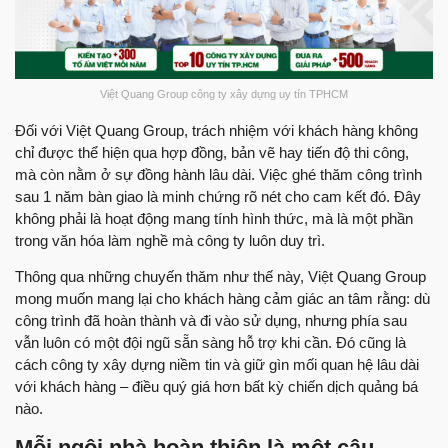
Việt Quang Group công ty xây dựng uy tín TPHCM
Đối với Việt Quang Group, trách nhiệm với khách hàng không
chỉ được thể hiện qua hợp đồng, bản vẽ hay tiến độ thi công,
mà còn nằm ở sự đồng hành lâu dài. Việc ghé thăm công trình
sau 1 năm bàn giao là minh chứng rõ nét cho cam kết đó. Đây
không phải là hoạt động mang tính hình thức, mà là một phần
trong văn hóa làm nghề mà công ty luôn duy trì.
Thông qua những chuyến thăm như thế này, Việt Quang Group
mong muốn mang lại cho khách hàng cảm giác an tâm rằng: dù
công trình đã hoàn thành và đi vào sử dụng, nhưng phía sau
vẫn luôn có một đội ngũ sẵn sàng hỗ trợ khi cần. Đó cũng là
cách công ty xây dựng niềm tin và giữ gìn mối quan hệ lâu dài
với khách hàng – điều quý giá hơn bất kỳ chiến dịch quảng bá
nào.
Mỗi ngôi nhà hoàn thiện là một câu