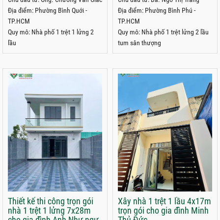
phường Bình Phú, TPHCM
Địa điểm: Phường Bình Quới -
Địa điểm: Phường Bình Phú -
TP.HCM
TP.HCM
Quy mô: Nhà phố 1 trệt 1 lửng 2
Quy mô: Nhà phố 1 trệt lửng 2 lầu
lầu
tum sân thượng
Thiết kế thi công trọn gói
Xây nhà 1 trệt 1 lầu 4x17m
nhà 1 trệt 1 lửng 7x28m
trọn gói cho gia đình Minh
cho gia đình Anh Như ngự
Thủ Đức