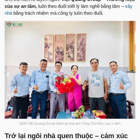
của sự an tâm,
luôn theo đuổi triết lý làm nghề bằng tâm –
xây
nhà
bằng trách nhiệm mà công ty luôn theo đuổi.
GĐK Việt Quang Group thăm lại nhà anh Tùng Thủ Đúc sau 1 năm
Trở lại ngôi nhà quen thuộc – cảm xúc