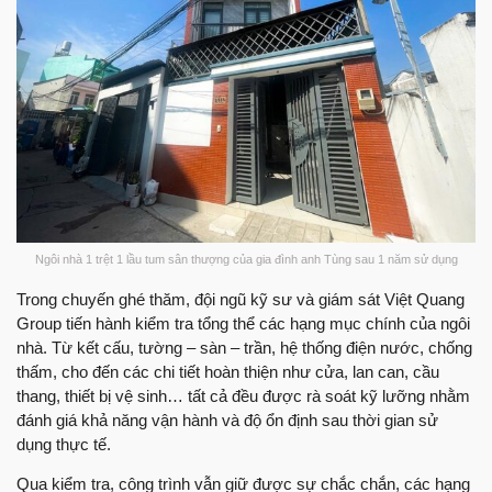
Ngôi nhà 1 trệt 1 lầu tum sân thượng của gia đình anh Tùng sau 1 năm sử dụng
Trong chuyến ghé thăm, đội ngũ kỹ sư và giám sát Việt Quang
Group tiến hành kiểm tra tổng thể các hạng mục chính của ngôi
nhà. Từ kết cấu, tường – sàn – trần, hệ thống điện nước, chống
thấm, cho đến các chi tiết hoàn thiện như cửa, lan can, cầu
thang, thiết bị vệ sinh… tất cả đều được rà soát kỹ lưỡng nhằm
đánh giá khả năng vận hành và độ ổn định sau thời gian sử
dụng thực tế.
Qua kiểm tra, công trình vẫn giữ được sự chắc chắn, các hạng