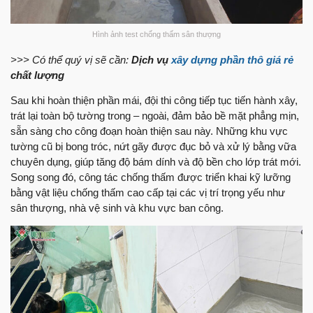
Hình ảnh test chống thấm sân thượng
>>> Có thể quý vị sẽ cần:
Dịch vụ
xây dựng phần thô giá rẻ
chất lượng
Sau khi hoàn thiện phần mái, đội thi công tiếp tục tiến hành xây,
trát lại toàn bộ tường trong – ngoài, đảm bảo bề mặt phẳng mịn,
sẵn sàng cho công đoạn hoàn thiện sau này. Những khu vực
tường cũ bị bong tróc, nứt gãy được đục bỏ và xử lý bằng vữa
chuyên dụng, giúp tăng độ bám dính và độ bền cho lớp trát mới.
Song song đó, công tác chống thấm được triển khai kỹ lưỡng
bằng vật liệu chống thấm cao cấp tại các vị trí trọng yếu như
sân thượng, nhà vệ sinh và khu vực ban công.