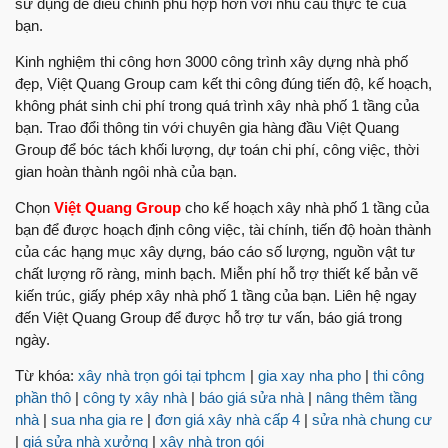
sử dụng để điều chỉnh phù hợp hơn với nhu cầu thực tế của
bạn.
Kinh nghiệm thi công hơn 3000 công trình xây dựng nhà phố
đẹp, Việt Quang Group cam kết thi công đúng tiến độ, kế hoạch,
không phát sinh chi phí trong quá trình xây nhà phố 1 tầng của
bạn. Trao đổi thông tin với chuyên gia hàng đầu Việt Quang
Group để bóc tách khối lượng, dự toán chi phí, công việc, thời
gian hoàn thành ngôi nhà của bạn.
Chọn
Việt Quang Group
cho kế hoạch xây nhà phố 1 tầng của
bạn để được hoạch định công việc, tài chính, tiến độ hoàn thành
của các hạng mục xây dựng, báo cáo số lượng, nguồn vật tư
chất lượng rõ ràng, minh bạch. Miễn phí hỗ trợ thiết kế bản vẽ
kiến trúc, giấy phép xây nhà phố 1 tầng của bạn. Liên hệ ngay
đến Việt Quang Group để được hỗ trợ tư vấn, báo giá trong
ngày.
Từ khóa:
xây nhà trọn gói tại tphcm
|
gia xay nha pho
|
thi công
phần thô
|
công ty xây nhà
|
báo giá sửa nhà
|
nâng thêm tầng
nhà
|
sua nha gia re
|
đơn giá xây nhà cấp 4
|
sửa nhà chung cư
|
giá sửa nhà xưởng
|
xây nhà trọn gói