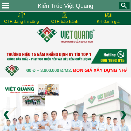
Kiến Trúc Việt Quang
CTR đang thi công
CTR bảo hành
KH đánh giá
500.000 Đ – 3.900.000 Đ/M2.
ĐƠN GIÁ XÂY DỰNG NHÀ TRỌN G
‹
›