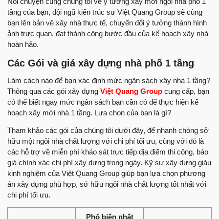
Nói chuyện cùng chúng tôi về ý tưởng xây mới ngôi nhà phố 1
tầng của bạn, đội ngũ kiến trúc sư Việt Quang Group sẽ cùng
bạn lên bản vẽ xây nhà thực tế, chuyển đổi ý tưởng thành hình
ảnh trực quan, đạt thành công bước đầu của kế hoạch xây nhà
hoàn hảo.
Các Gói và giá xây dựng nhà phố 1 tầng
Làm cách nào để bạn xác định mức ngân sách xây nhà 1 tầng?
Thông qua các gói xây dựng
Việt Quang Group
cung cấp, bạn
có thể biết ngay mức ngân sách bạn cần có để thực hiện kế
hoạch xây mới nhà 1 tầng. Lựa chọn của bạn là gì?
Tham khảo các gói của chúng tôi dưới đây, để nhanh chóng sở
hữu một ngôi nhà chất lượng với chi phí tối ưu, cùng với đó là
các hỗ trợ về miễn phí khảo sát trực tiếp địa điểm thi công, báo
giá chính xác chi phí xây dựng trong ngày. Kỹ sư xây dựng giàu
kinh nghiệm của Việt Quang Group giúp bạn lựa chọn phương
án xây dựng phù hợp, sở hữu ngôi nhà chất lượng tốt nhất với
chi phí tối ưu.
Phổ biến nhất