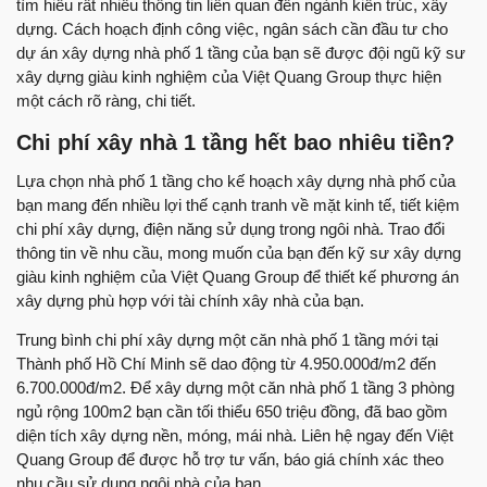
tìm hiểu rất nhiều thông tin liên quan đến ngành kiến trúc, xây
dựng. Cách hoạch định công việc, ngân sách cần đầu tư cho
dự án xây dựng nhà phố 1 tầng của bạn sẽ được đội ngũ kỹ sư
xây dựng giàu kinh nghiệm của Việt Quang Group thực hiện
một cách rõ ràng, chi tiết.
Chi phí xây nhà 1 tầng hết bao nhiêu tiền?
Lựa chọn nhà phố 1 tầng cho kế hoạch xây dựng nhà phố của
bạn mang đến nhiều lợi thế cạnh tranh về mặt kinh tế, tiết kiệm
chi phí xây dựng, điện năng sử dụng trong ngôi nhà. Trao đổi
thông tin về nhu cầu, mong muốn của bạn đến kỹ sư xây dựng
giàu kinh nghiệm của Việt Quang Group để thiết kế phương án
xây dựng phù hợp với tài chính xây nhà của bạn.
Trung bình chi phí xây dựng một căn nhà phố 1 tầng mới tại
Thành phố Hồ Chí Minh sẽ dao động từ 4.950.000đ/m2 đến
6.700.000đ/m2. Để xây dựng một căn nhà phố 1 tầng 3 phòng
ngủ rộng 100m2 bạn cần tối thiểu 650 triệu đồng, đã bao gồm
diện tích xây dựng nền, móng, mái nhà. Liên hệ ngay đến Việt
Quang Group để được hỗ trợ tư vấn, báo giá chính xác theo
nhu cầu sử dụng ngôi nhà của bạn.