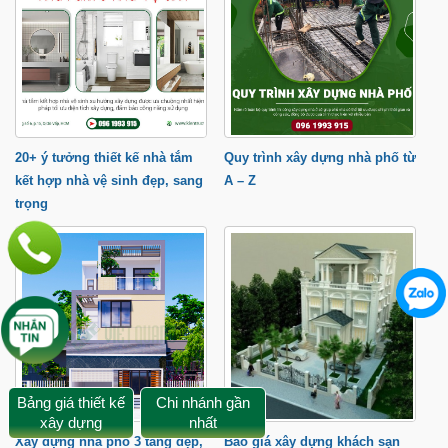
20+ ý tưởng thiết kế nhà tắm
Quy trình xây dựng nhà phố từ
kết hợp nhà vệ sinh đẹp, sang
A – Z
trọng
Bảng giá thiết kế
Chi nhánh gần
xây dựng
nhất
Xây dựng nhà phố 3 tầng đẹp,
Báo giá xây dựng khách sạn